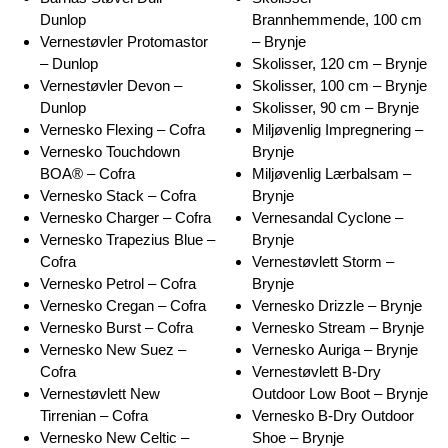
Dunlop
Brannhemmende, 100 cm
Vernestøvler Protomastor
– Brynje
– Dunlop
Skolisser, 120 cm – Brynje
Vernestøvler Devon –
Skolisser, 100 cm – Brynje
Dunlop
Skolisser, 90 cm – Brynje
Vernesko Flexing – Cofra
Miljøvenlig Impregnering –
Vernesko Touchdown
Brynje
BOA® – Cofra
Miljøvenlig Lærbalsam –
Vernesko Stack – Cofra
Brynje
Vernesko Charger – Cofra
Vernesandal Cyclone –
Vernesko Trapezius Blue –
Brynje
Cofra
Vernestøvlett Storm –
Vernesko Petrol – Cofra
Brynje
Vernesko Cregan – Cofra
Vernesko Drizzle – Brynje
Vernesko Burst – Cofra
Vernesko Stream – Brynje
Vernesko New Suez –
Vernesko Auriga – Brynje
Cofra
Vernestøvlett B-Dry
Vernestøvlett New
Outdoor Low Boot – Brynje
Tirrenian – Cofra
Vernesko B-Dry Outdoor
Vernesko New Celtic –
Shoe – Brynje