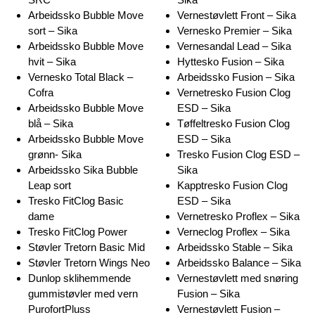
Arbeidssko Bubble Move
Vernestøvlett Front – Sika
sort – Sika
Vernesko Premier – Sika
Arbeidssko Bubble Move
Vernesandal Lead – Sika
hvit – Sika
Hyttesko Fusion – Sika
Vernesko Total Black –
Arbeidssko Fusion – Sika
Cofra
Vernetresko Fusion Clog
Arbeidssko Bubble Move
ESD – Sika
blå – Sika
Tøffeltresko Fusion Clog
Arbeidssko Bubble Move
ESD – Sika
grønn- Sika
Tresko Fusion Clog ESD –
Arbeidssko Sika Bubble
Sika
Leap sort
Kapptresko Fusion Clog
Tresko FitClog Basic
ESD – Sika
dame
Vernetresko Proflex – Sika
Tresko FitClog Power
Verneclog Proflex – Sika
Støvler Tretorn Basic Mid
Arbeidssko Stable – Sika
Støvler Tretorn Wings Neo
Arbeidssko Balance – Sika
Dunlop sklihemmende
Vernestøvlett med snøring
gummistøvler med vern
Fusion – Sika
PurofortPluss
Vernestøvlett Fusion –