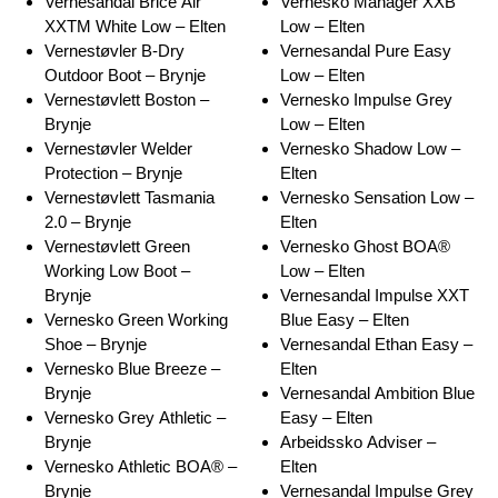
Vernesandal Brice Air
Vernesko Manager XXB
XXTM White Low – Elten
Low – Elten
Vernestøvler B-Dry
Vernesandal Pure Easy
Outdoor Boot – Brynje
Low – Elten
Vernestøvlett Boston –
Vernesko Impulse Grey
Brynje
Low – Elten
Vernestøvler Welder
Vernesko Shadow Low –
Protection – Brynje
Elten
Vernestøvlett Tasmania
Vernesko Sensation Low –
2.0 – Brynje
Elten
Vernestøvlett Green
Vernesko Ghost BOA®
Working Low Boot –
Low – Elten
Brynje
Vernesandal Impulse XXT
Vernesko Green Working
Blue Easy – Elten
Shoe – Brynje
Vernesandal Ethan Easy –
Vernesko Blue Breeze –
Elten
Brynje
Vernesandal Ambition Blue
Vernesko Grey Athletic –
Easy – Elten
Brynje
Arbeidssko Adviser –
Vernesko Athletic BOA® –
Elten
Brynje
Vernesandal Impulse Grey