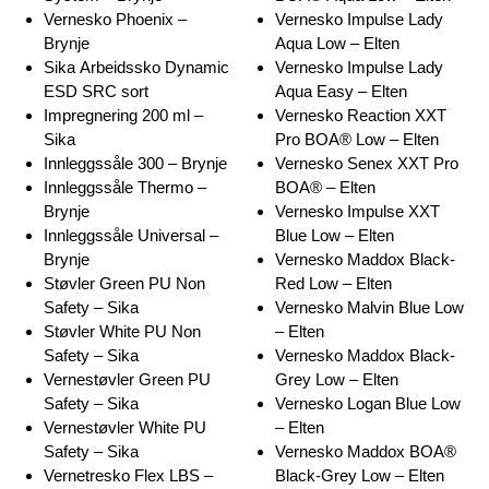
Vernesko Phoenix –
Vernesko Impulse Lady
Brynje
Aqua Low – Elten
Sika Arbeidssko Dynamic
Vernesko Impulse Lady
ESD SRC sort
Aqua Easy – Elten
Impregnering 200 ml –
Vernesko Reaction XXT
Sika
Pro BOA® Low – Elten
Innleggssåle 300 – Brynje
Vernesko Senex XXT Pro
Innleggssåle Thermo –
BOA® – Elten
Brynje
Vernesko Impulse XXT
Innleggssåle Universal –
Blue Low – Elten
Brynje
Vernesko Maddox Black-
Støvler Green PU Non
Red Low – Elten
Safety – Sika
Vernesko Malvin Blue Low
Støvler White PU Non
– Elten
Safety – Sika
Vernesko Maddox Black-
Vernestøvler Green PU
Grey Low – Elten
Safety – Sika
Vernesko Logan Blue Low
Vernestøvler White PU
– Elten
Safety – Sika
Vernesko Maddox BOA®
Vernetresko Flex LBS –
Black-Grey Low – Elten