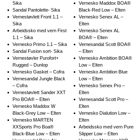
Sika
Vernesko Maddox BOA®
Sandal Pantolette- Sika
Black-Red Low – Elten
Vernestøvlett Front 1.1 –
Vernesko Senex AL –
Sika
Elten
Arbeidssko med vern First
Vernesko Senex AL
1.1 – Sika
BOA® – Elten
Vernesko Primo 1.1 – Sika
Vernesandal Scott BOA®
Sandal Fusion sort- Sika
– Elten
Vernestøvler Purofort+
Vernesko Ambition BOA®
Rugged – Dunlop
Low – Elten
Vernesko Gasket – Cofra
Vernesko Ambition Blue
Vernesandal Jungle Black
Low – Elten
– Cofra
Vernesko Senex Pro –
Vernestøvlett Sander XXT
Elten
Pro BOA® – Elten
Vernesandal Scott Pro –
Vernesko Maddox W
Elten
Black-Grey Low – Elten
Vernesko Dialution Low –
Vernesko MARTEN
Elten
XXSports Pro Boa®
Arbeidssko med vern Pure
Black-Blue Low – Elten
Slipper Low – Elten