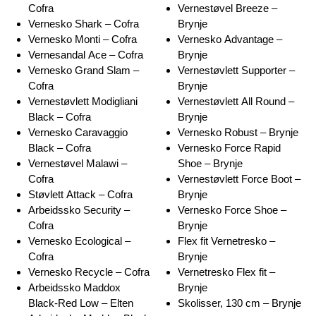
Cofra
Vernestøvel Breeze –
Vernesko Shark – Cofra
Brynje
Vernesko Monti – Cofra
Vernesko Advantage –
Vernesandal Ace – Cofra
Brynje
Vernesko Grand Slam –
Vernestøvlett Supporter –
Cofra
Brynje
Vernestøvlett Modigliani
Vernestøvlett All Round –
Black – Cofra
Brynje
Vernesko Caravaggio
Vernesko Robust – Brynje
Black – Cofra
Vernesko Force Rapid
Vernestøvel Malawi –
Shoe – Brynje
Cofra
Vernestøvlett Force Boot –
Støvlett Attack – Cofra
Brynje
Arbeidssko Security –
Vernesko Force Shoe –
Cofra
Brynje
Vernesko Ecological –
Flex fit Vernetresko –
Cofra
Brynje
Vernesko Recycle – Cofra
Vernetresko Flex fit –
Arbeidssko Maddox
Brynje
Black-Red Low – Elten
Skolisser, 130 cm – Brynje