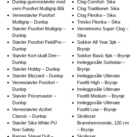
Dunlop gummistøvler med
Clog Comfort- Sika
vern Purofort Multigrip Blå
Clog Traditionel- Sika
Vernestøvler Purofort
Clog Flexika – Sika
Multigrip – Dunlop
Tresko Flexika – Sika
Støvler Purofort Multigrip –
Vernetresko Super Clog –
Dunlop
Sika
Støvler Purofort FieldPro –
Sokker All Year 3pk –
Dunlop
Brynje
Støvler Kort skaft Dee –
Sokker Basic 6pk – Brynje
Dunlop
Innleggssåle Sorbotan –
Støvler Hobby – Dunlop
Brynje
Støvler Blizzard – Dunlop
Innleggssåle Ultimate
Vernestøvler Purofort –
Footfit High – Brynje
Dunlop
Innleggssåle Ultimate
Støvler Pricemastor –
Footfit Medium – Brynje
Dunlop
Innleggssåle Ultimate
Vernestøvler Acifort
Footfit Low – Brynje
Classic – Dunlop
Skolisser
Støvler Sika White PU
Brannhemmende, 120 cm
Non Safety
– Brynje
Barnas Støvel Dull –
Skolisser