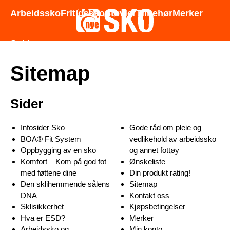
Godt utvalg - Gode priser - Rask levering
Arbeidssko
Fritidssko
Støvler
Tilbehør
Merker
Sokker
Sitemap
Sider
Infosider Sko
Gode råd om pleie og
BOA® Fit System
vedlikehold av arbeidssko
Oppbygging av en sko
og annet fottøy
Komfort – Kom på god fot
Ønskeliste
med føttene dine
Din produkt rating!
Den sklihemmende sålens
Sitemap
DNA
Kontakt oss
Sklisikkerhet
Kjøpsbetingelser
Hva er ESD?
Merker
Arbeidssko og
Min konto