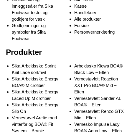
innleggssåler fra Sika
Kasse
Footwear testet og
Handlekurv
godkjent for vask
Alle produkter
Godkjenninger og
Forside
symboler fra Sika
Personvernerklæring
Footwear
Produkter
Sika Arbeidssko Sprint
Arbeidssko Kiowa BOA®
Knit Lace sort/hvit
Black Low – Elten
Sika Arbeidssko Energy
Vernestøvlett Reaction
BOA® Microfiber
XXT Pro BOA® Mid –
Sika Arbeidssko Energy
Elten
Laced Up Microfiber
Vernestøvlett Sander AL
Sika Arbeidssko Energy
BOA® – Elten
Slip On
Vernestøvlett Renzo GTX
Vernestøvel Arctic med
Mid – Elten
vinterfôr og BOA® Fit
Vernesko Impulse Lady
System – Brynje
BOA® Aqua Low – Elten