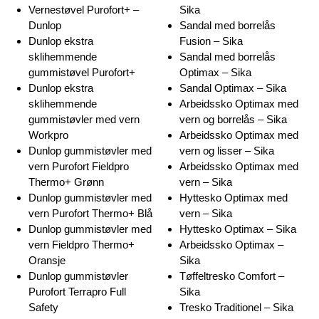
Vernestøvel Purofort+ –
Sika
Dunlop
Sandal med borrelås
Dunlop ekstra
Fusion – Sika
sklihemmende
Sandal med borrelås
gummistøvel Purofort+
Optimax – Sika
Dunlop ekstra
Sandal Optimax – Sika
sklihemmende
Arbeidssko Optimax med
gummistøvler med vern
vern og borrelås – Sika
Workpro
Arbeidssko Optimax med
Dunlop gummistøvler med
vern og lisser – Sika
vern Purofort Fieldpro
Arbeidssko Optimax med
Thermo+ Grønn
vern – Sika
Dunlop gummistøvler med
Hyttesko Optimax med
vern Purofort Thermo+ Blå
vern – Sika
Dunlop gummistøvler med
Hyttesko Optimax – Sika
vern Fieldpro Thermo+
Arbeidssko Optimax –
Oransje
Sika
Dunlop gummistøvler
Tøffeltresko Comfort –
Purofort Terrapro Full
Sika
Safety
Tresko Traditionel – Sika