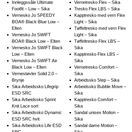
Innleggssåle Ultimate
Vernetresko Flex – Sika
Footfit – Low – Sika
Tresko Flex LBS – Sika
Vernesko Jo SPEEDY
Kapptresko med vern Flex
BOA® Black-Blue Low –
Light – Sika
Elten
Tøffeltresko med vern Flex
Vernesko Jo SWIFT
Light – Sika
BOA® Black Low – Elten
Tøffeltresko Flex LBS –
Vernesko Jo SWIFT Black
Sika
Low – Elten
Kapptresko Flex LBS –
Vernesko Jo SWIFT Air
Sika
Black Low – Elten
Vernetresko Comfort –
Vernestøvler Solid 2.0 –
Sika
Brynje
Arbeidssko Step – Sika
Sika Arbeidssko Lifegrip
Arbeidssko Bubble Move –
ESD SRC
Sika
Sika Arbeidssko Sprint
Kapptresko Comfort –
Knit Lace sort
Sika
Sika Arbeidssko Dynamic
Sandal unisex Motion –
ESD SRC hvit
Sika
Sika Arbeidssko Life ESD
Sandal dame Motion –
SRC
Sika