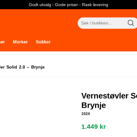
Godt utvalg - Gode priser - Rask levering
Søk
etter:
hør
Merker
Sokker
er Solid 2.0 – Brynje
Vernestøvler So
Brynje
1024
1.449
kr