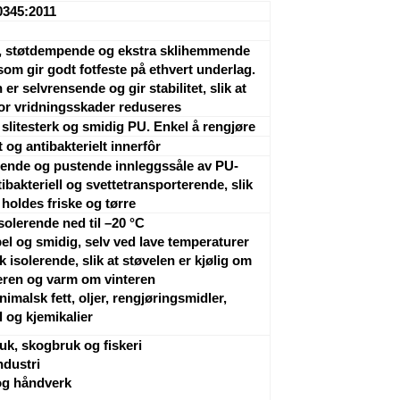
0345:2011
k, støtdempende og ekstra sklihemmende
som gir godt fotfeste på ethvert underlag.
 er selvrensende og gir stabilitet, slik at
for vridningsskader reduseres
 slitesterk og smidig PU. Enkel å rengjøre
t og antibakterielt innerfôr
ende og pustende innleggssåle av PU-
ibakteriell og svettetransporterende, slik
 holdes friske og tørre
solerende ned til –20 °C
bel og smidig, selv ved lave temperaturer
 isolerende, slik at støvelen er kjølig om
en og varm om vinteren
nimalsk fett, oljer, rengjøringsmidler,
l og kjemikalier
uk, skogbruk og fiskeri
ndustri
g håndverk