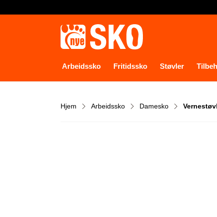
Arbeidssko
Fritidssko
Støvler
Tilbe
Hjem
Arbeidssko
Damesko
Vernestøvl