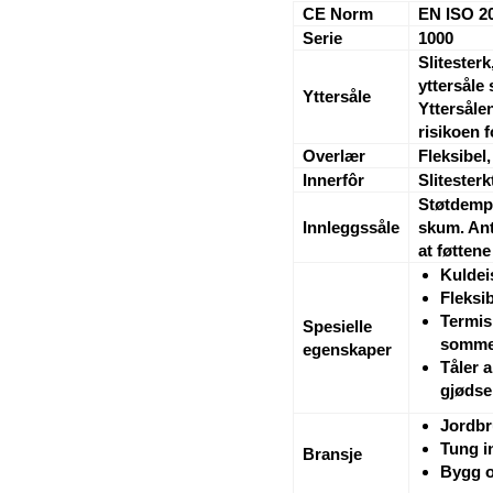
CE Norm
EN ISO 2
Serie
1000
Slitester
yttersåle 
Yttersåle
Yttersålen
risikoen 
Overlær
Fleksibel,
Innerfôr
Slitesterk
Støtdemp
Innleggssåle
skum. Ant
at føttene
Kuldei
Fleksi
Termisk
Spesielle
sommer
egenskaper
Tåler a
gjødse
Jordbr
Tung i
Bransje
Bygg o