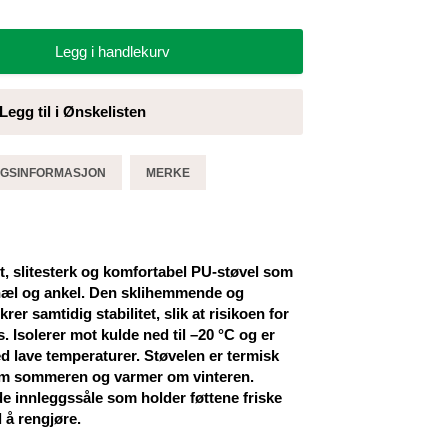
Legg i handlekurv
Legg til i Ønskelisten
GGSINFORMASJON
MERKE
tt, slitesterk og komfortabel PU-støvel som
 hæl og ankel. Den sklihemmende og
rer samtidig stabilitet, slik at risikoen for
 Isolerer mot kulde ned til –20 °C og er
ed lave temperaturer. Støvelen er termisk
er om sommeren og varmer om vinteren.
 innleggssåle som holder føttene friske
 å rengjøre.