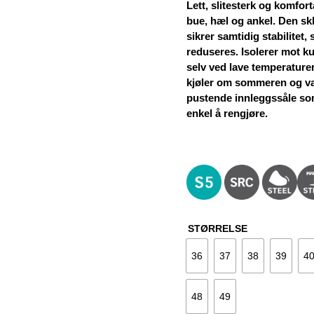
Lett, slitesterk og komfor
bue, hæl og ankel. Den s
sikrer samtidig stabilitet,
reduseres. Isolerer mot ku
selv ved lave temperaturer.
kjøler om sommeren og v
pustende innleggssåle som 
enkel å rengjøre.
STØRRELSE
36
37
38
39
4
48
49