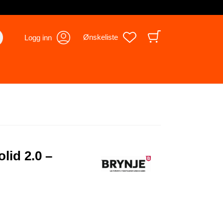
Ønskeliste
Logg inn
lid 2.0 –