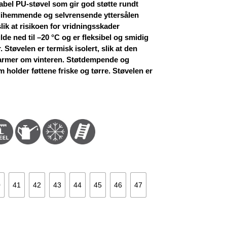
tabel PU-støvel som gir god støtte rundt
klihemmende og selvrensende yttersålen
 slik at risikoen for vridningsskader
lde ned til –20 °C og er fleksibel og smidig
 Støvelen er termisk isolert, slik at den
armer om vinteren. Støtdempende og
holder føttene friske og tørre. Støvelen er
0
41
42
43
44
45
46
47