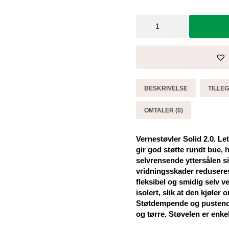
Vernestøvler
Solid
2.0
-
Brynje
antall
BESKRIVELSE
TILLE
OMTALER (0)
Vernestøvler Solid 2.0. Le
gir god støtte rundt bue,
selvrensende yttersålen sik
vridningsskader reduseres.
fleksibel og smidig selv v
isolert, slik at den kjøl
Støtdempende og pustende
og tørre. Støvelen er enkel