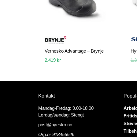
Vernesko Advantage – Brynje
Hyt
2.419
kr
1.
Dette
Dette
produktet
produk
har
har
flere
flere
Kontakt
Popul
varianter.
variant
Alternativene
Altern
Mandag-Fredag: 9.00-18.00
Arbei
kan
kan
Lørdag/søndag: Stengt
Fritid
velges
velges
Støvle
post@nyesko.no
på
på
Tilbeh
produktsiden
produk
Org.nr 918456546