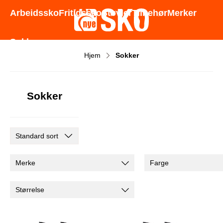
Godt utvalg - Gode priser - Rask levering
Arbeidssko
Fritidssko
Støvler
Tilbehør
Merker
Sokker
Hjem
Sokker
Sokker
Merke
Farge
Størrelse