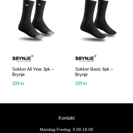
Sokker All Year 3pk –
Sokker Basic 6pk –
Brynje
Brynje
339
kr
339
kr
Dette
Dette
produktet
produktet
har
har
flere
flere
Kontakt
varianter.
varianter.
Alternativene
Alternativene
Mandag-Fredag: 9.00-18.00