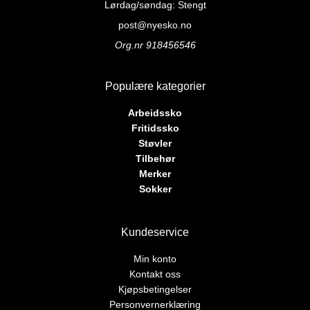
kan
kan
Lørdag/søndag: Stengt
velges
velges
post@nyesko.no
på
på
Org.nr 918456546
produktsiden
produktsiden
Populære kategorier
Arbeidssko
Fritidssko
Støvler
Tilbehør
Merker
Sokker
Kundeservice
Min konto
Kontakt oss
Kjøpsbetingelser
Personvernerklæring