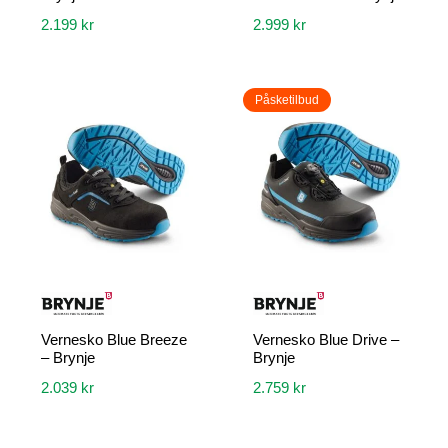
2.199
kr
2.999
kr
Dette
Dette
produktet
produktet
Påsketilbud
har
har
flere
flere
varianter.
varianter.
Alternativene
Alternativene
kan
kan
velges
velges
på
på
produktsiden
produktsiden
Vernesko Blue Breeze
Vernesko Blue Drive –
– Brynje
Brynje
2.039
kr
2.759
kr
Dette
Dette