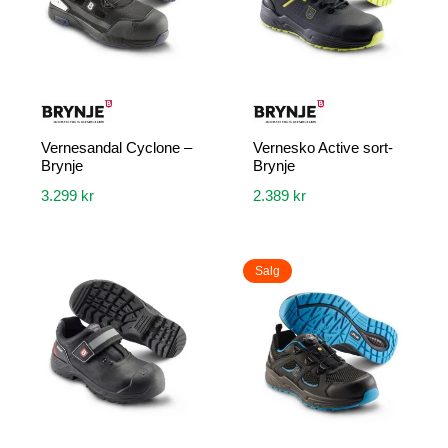
kan
kan
velges
velges
på
på
produktsiden
produktsiden
Vernesandal Cyclone –
Vernesko Active sort-
Brynje
Brynje
3.299
kr
2.389
kr
Dette
Dette
produktet
produktet
Salg
har
har
flere
flere
varianter.
varianter.
Alternativene
Alternativene
kan
kan
velges
velges
på
på
produktsiden
produktsiden