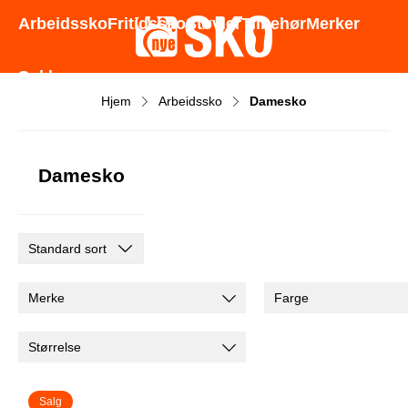
Godt utvalg - Gode priser - Rask levering
Arbeidssko
Fritidssko
Støvler
Tilbehør
Merker
Sokker
Hjem
Arbeidssko
Damesko
Damesko
Merke
Farge
Størrelse
Salg