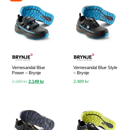
Vernesandal Blue
Vernesandal Blue Style
Power – Brynje
– Brynje
Opprinnelig
Nåværende
2.389
kr
2.149
kr
2.489
kr
pris
pris
Dette
Dette
var:
er:
produktet
produktet
2.389 kr.
2.149 kr.
har
har
flere
flere
varianter.
varianter.
Alternativene
Alternativene