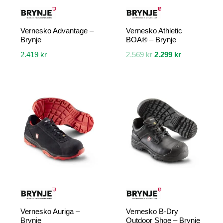
Vernesko Advantage –
Vernesko Athletic
Brynje
BOA® – Brynje
Opprinnelig
Nåværende
2.419
kr
2.569
kr
2.299
kr
pris
pris
Dette
Dette
var:
er:
produktet
produktet
2.569 kr.
2.299 kr.
har
har
flere
flere
varianter.
varianter.
Alternativene
Alternativene
kan
kan
velges
velges
på
på
produktsiden
produktsiden
Vernesko Auriga –
Vernesko B-Dry
Brynje
Outdoor Shoe – Brynje