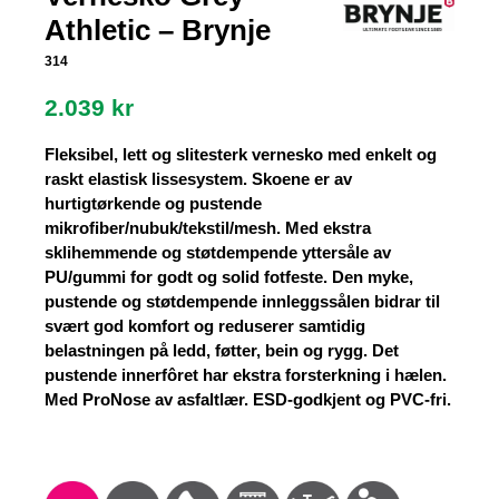
Athletic – Brynje
314
2.039
kr
Fleksibel, lett og slitesterk vernesko med enkelt og
raskt elastisk lissesystem. Skoene er av
hurtigtørkende og pustende
mikrofiber/nubuk/tekstil/mesh. Med ekstra
sklihemmende og støtdempende yttersåle av
PU/gummi for godt og solid fotfeste. Den myke,
pustende og støtdempende innleggssålen bidrar til
svært god komfort og reduserer samtidig
belastningen på ledd, føtter, bein og rygg. Det
pustende innerfôret har ekstra forsterkning i hælen.
Med ProNose av asfaltlær. ESD-godkjent og PVC-fri.