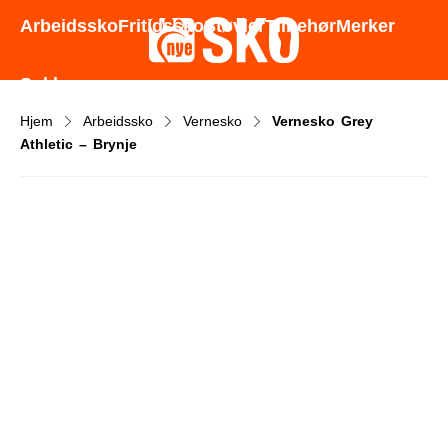
Godt utvalg - Gode priser - Rask levering
Arbeidssko
Fritidssko
Støvler
Tilbehør
Merker
Sokker
Hjem
Arbeidssko
Vernesko
Vernesko Grey
Athletic – Brynje