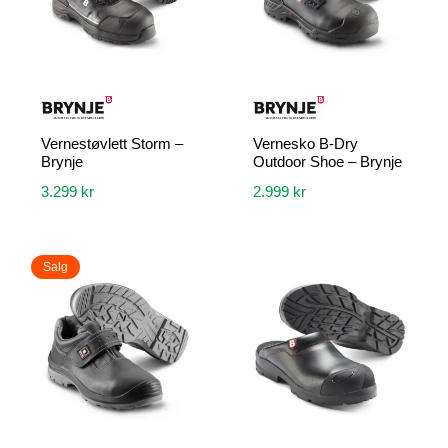
Vernestøvlett Storm –
Vernesko B-Dry
Brynje
Outdoor Shoe – Brynje
3.299
kr
2.999
kr
Dette
Dette
produktet
produktet
Salg
har
har
flere
flere
varianter.
varianter.
Alternativene
Alternativene
kan
kan
velges
velges
på
på
produktsiden
produktsiden