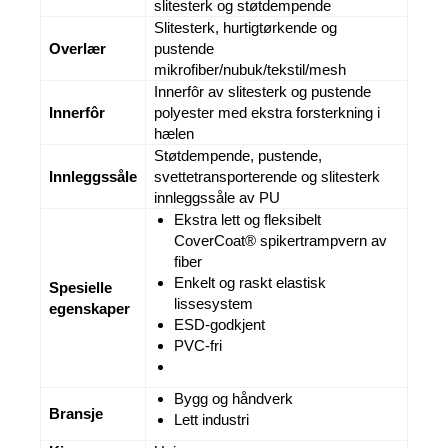
slitesterk og støtdempende
Slitesterk, hurtigtørkende og
Overlær
pustende
mikrofiber/nubuk/tekstil/mesh
Innerfôr av slitesterk og pustende
Innerfôr
polyester med ekstra forsterkning i
hælen
Støtdempende, pustende,
Innleggssåle
svettetransporterende og slitesterk
innleggssåle av PU
Ekstra lett og fleksibelt
CoverCoat® spikertrampvern av
fiber
Enkelt og raskt elastisk
Spesielle
lissesystem
egenskaper
ESD-godkjent
PVC-fri
Bygg og håndverk
Bransje
Lett industri