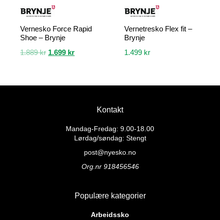
Vernesko Force Rapid
Vernetresko Flex fit –
Shoe – Brynje
Brynje
Opprinnelig
Nåværende
1.889
kr
1.699
kr
1.499
kr
pris
pris
Dette
Dette
var:
er:
produktet
produktet
1.889 kr.
1.699 kr.
har
har
flere
flere
Kontakt
varianter.
varianter.
Alternativene
Alternativene
Mandag-Fredag: 9.00-18.00
kan
kan
Lørdag/søndag: Stengt
velges
velges
post@nyesko.no
på
på
Org.nr 918456546
produktsiden
produktsiden
Populære kategorier
Arbeidssko