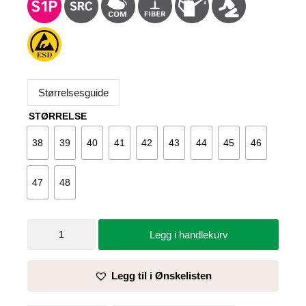
Størrelsesguide
STØRRELSE
38
39
40
41
42
43
44
45
46
47
48
Vernesko
Legg i handlekurv
Grey
Athletic
-
Legg til i Ønskelisten
Brynje
antall