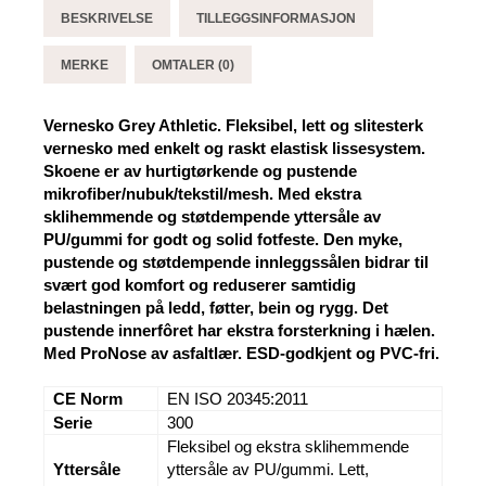
BESKRIVELSE
TILLEGGSINFORMASJON
MERKE
OMTALER (0)
Vernesko Grey Athletic. Fleksibel, lett og slitesterk
vernesko med enkelt og raskt elastisk lissesystem.
Skoene er av hurtigtørkende og pustende
mikrofiber/nubuk/tekstil/mesh. Med ekstra
sklihemmende og støtdempende yttersåle av
PU/gummi for godt og solid fotfeste. Den myke,
pustende og støtdempende innleggssålen bidrar til
svært god komfort og reduserer samtidig
belastningen på ledd, føtter, bein og rygg. Det
pustende innerfôret har ekstra forsterkning i hælen.
Med ProNose av asfaltlær. ESD-godkjent og PVC-fri.
CE Norm
EN ISO 20345:2011
Serie
300
Fleksibel og ekstra sklihemmende
Yttersåle
yttersåle av PU/gummi. Lett,