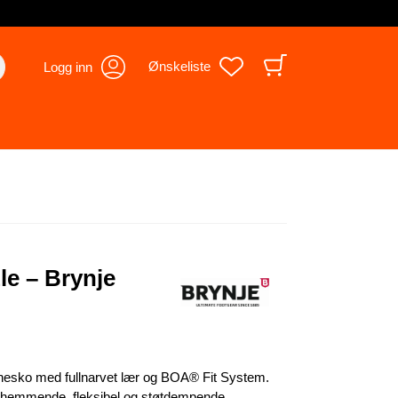
Ønskeliste
Logg inn
le – Brynje
ernesko med fullnarvet lær og BOA® Fit System.
klihemmende, fleksibel og støtdempende