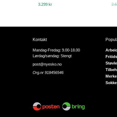
3.299
kr
2.
Dette
Dette
produktet
produk
har
har
flere
flere
varianter.
variant
Kontakt
Popul
Alternativene
Altern
kan
kan
Mandag-Fredag: 9.00-18.00
Arbei
velges
velges
Lørdag/søndag: Stengt
Fritid
på
på
Støvle
post@nyesko.no
produktsiden
produk
Tilbeh
Org.nr 918456546
Merke
Sokke