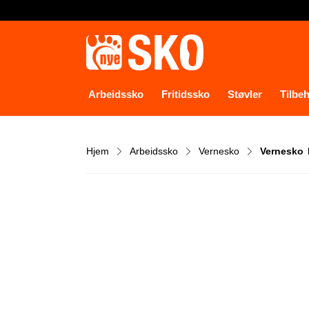
Arbeidssko
Fritidssko
Støvler
Tilbe
Hjem
Arbeidssko
Vernesko
Vernesko D