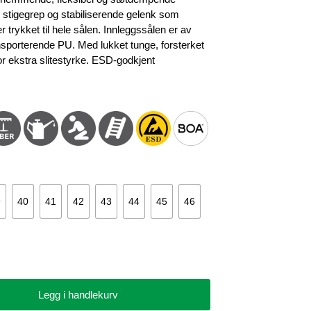
 stigegrep og stabiliserende gelenk som
r trykket til hele sålen. Innleggssålen er av
sporterende PU. Med lukket tunge, forsterket
or ekstra slitestyrke. ESD-godkjent
9
40
41
42
43
44
45
46
Legg i handlekurv