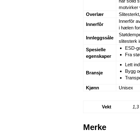
har solid 
motvirker v
Overlær
Slitesterk
Innerfôr a
Innerfôr
i hælen for
Støtdempe
Innleggssåle
slitesterk
ESD-go
Spesielle
Fra stø
egenskaper
Lett ind
Bygg o
Bransje
Transpo
Kjønn
Unisex
Vekt
1,3
Merke