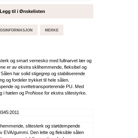
Legg til i Ønskelisten
GGSINFORMASJON
MERKE
esterk og smart vernesko med fullnarvet lær og
ne er av ekstra sklihemmende, fleksibel og
len har solid stigegrep og stabiliserende
 og fordeler trykket til hele sålen.
mpende og svettetransporterende PU. Med
ng i hælen og ProNose for ekstra slitestyrke.
0345:2011
lihemmende, slitesterk og støtdempende
av EVA/gummi. Den lette og fleksible sålen