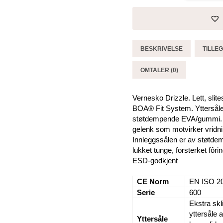
-
Brynje
antall
BESKRIVELSE
TILLE
OMTALER (0)
Vernesko Drizzle. Lett, slit
BOA® Fit System. Yttersåle
støtdempende EVA/gummi. Så
gelenk som motvirker vridning
Innleggssålen er av støtde
lukket tunge, forsterket fôri
ESD-godkjent
CE Norm
EN ISO 2
Serie
600
Ekstra sk
yttersåle 
Yttersåle