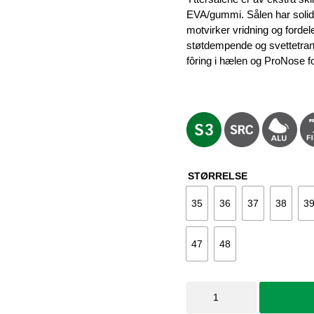
EVA/gummi. Sålen har solid
motvirker vridning og fordele
støtdempende og svettetran
fôring i hælen og ProNose f
STØRRELSE
35
36
37
38
3
47
48
Vernesko
Drizzle