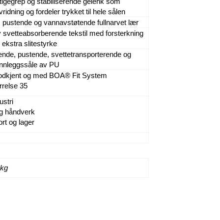
stigegrep og stabiliserende gelenk som
ridning og fordeler trykket til hele sålen
t, pustende og vannavstøtende fullnarvet lær
v svetteabsorberende tekstil med forsterkning
 ekstra slitestyrke
nde, pustende, svettetransporterende og
 innleggssåle av PU
dkjent og med BOA® Fit System
rrelse 35
ustri
g håndverk
rt og lager
 kg