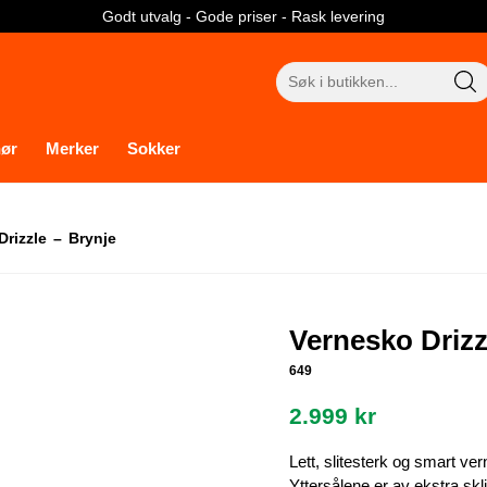
Godt utvalg - Gode priser - Rask levering
Søk
etter:
hør
Merker
Sokker
rizzle – Brynje
Vernesko Drizz
649
2.999
kr
Lett, slitesterk og smart v
Yttersålene er av ekstra s