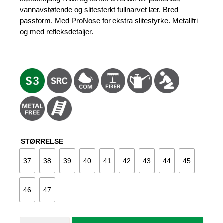
vannavstøtende og slitesterkt fullnarvet lær. Bred
passform. Med ProNose for ekstra slitestyrke. Metallfri
og med refleksdetaljer.
STØRRELSE
37
38
39
40
41
42
43
44
45
46
47
Vernesko