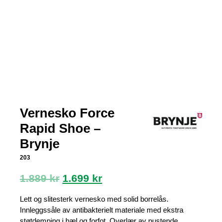
Vernesko Force
Rapid Shoe –
Brynje
203
Opprinnelig
Nåværende
1.889
kr
1.699
kr
pris
pris
var:
er:
Lett og slitesterk vernesko med solid borrelås.
1.889 kr.
1.699 kr.
Innleggssåle av antibakterielt materiale med ekstra
støtdemping i hæl og forfot. Overlær av pustende,