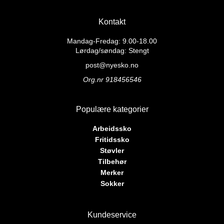
har
flere
flere
varianter.
Kontakt
varianter.
Alternativene
Alternativene
Mandag-Fredag: 9.00-18.00
kan
kan
Lørdag/søndag: Stengt
velges
velges
på
post@nyesko.no
på
produktsiden
Org.nr 918456546
produktsiden
Populære kategorier
Arbeidssko
Fritidssko
Støvler
Tilbehør
Merker
Sokker
Kundeservice