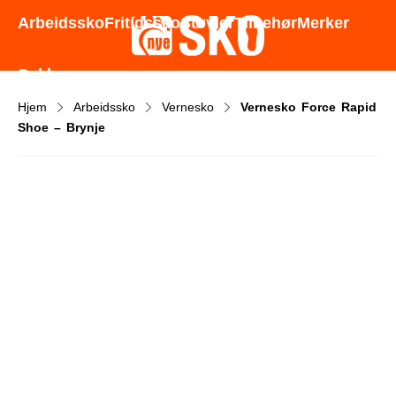
Godt utvalg - Gode priser - Rask levering
Arbeidssko
Fritidssko
Støvler
Tilbehør
Merker
Sokker
Hjem
Arbeidssko
Vernesko
Vernesko Force Rapid
Shoe – Brynje