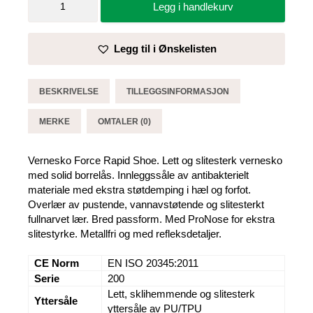
Legg i handlekurv
Force
Rapid
Shoe
Legg til i Ønskelisten
-
Brynje
antall
BESKRIVELSE
TILLEGGSINFORMASJON
MERKE
OMTALER (0)
Vernesko Force Rapid Shoe. Lett og slitesterk vernesko
med solid borrelås. Innleggssåle av antibakterielt
materiale med ekstra støtdemping i hæl og forfot.
Overlær av pustende, vannavstøtende og slitesterkt
fullnarvet lær. Bred passform. Med ProNose for ekstra
slitestyrke. Metallfri og med refleksdetaljer.
CE Norm
EN ISO 20345:2011
Serie
200
Lett, sklihemmende og slitesterk
Yttersåle
yttersåle av PU/TPU