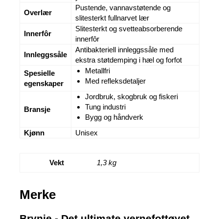
Pustende, vannavstøtende og
Overlær
slitesterkt fullnarvet lær
Slitesterkt og svetteabsorberende
Innerfôr
innerfôr
Antibakteriell innleggssåle med
Innleggssåle
ekstra støtdemping i hæl og forfot
Metallfri
Spesielle
Med refleksdetaljer
egenskaper
Jordbruk, skogbruk og fiskeri
Tung industri
Bransje
Bygg og håndverk
Kjønn
Unisex
Vekt
1,3 kg
Merke
Brynje - Det ultimate vernefottøyet