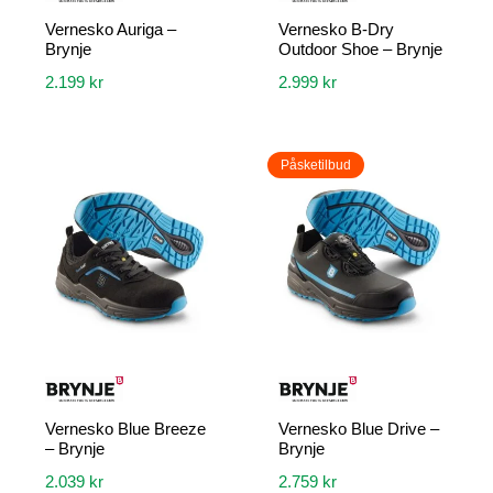
Vernesko Auriga –
Vernesko B-Dry
Brynje
Outdoor Shoe – Brynje
2.199
kr
2.999
kr
Dette
Dette
produktet
produktet
Påsketilbud
har
har
flere
flere
varianter.
varianter.
Alternativene
Alternativene
kan
kan
velges
velges
på
på
produktsiden
produktsiden
Vernesko Blue Breeze
Vernesko Blue Drive –
– Brynje
Brynje
2.039
kr
2.759
kr