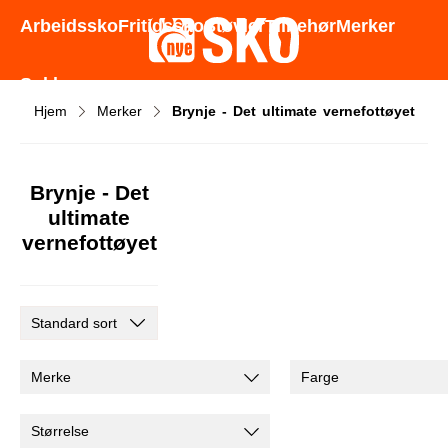
Godt utvalg - Gode priser - Rask levering
Arbeidssko
Fritidssko
Støvler
Tilbehør
Merker
Sokker
Hjem
Merker
Brynje - Det ultimate vernefottøyet
Brynje - Det
ultimate
vernefottøyet
Merke
Farge
Størrelse