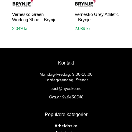
Vernesko Green
Vernesko Grey Athletic
Working Shoe – Brynje
– Brynje
2.049
kr
2.039
kr
Dette
Dette
produktet
produktet
har
har
flere
flere
Kontakt
varianter.
varianter.
Alternativene
Alternativene
Mandag-Fredag: 9.00-18.00
kan
kan
Lørdag/søndag: Stengt
velges
velges
post@nyesko.no
på
på
Org.nr 918456546
produktsiden
produktsiden
Populære kategorier
Arbeidssko