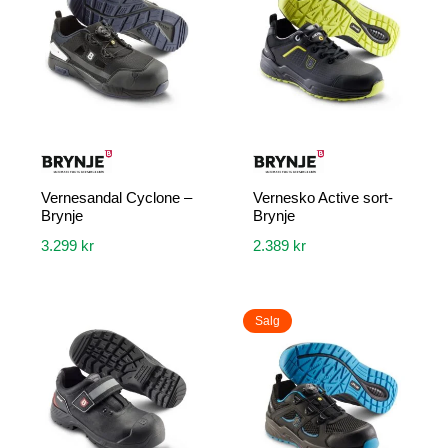
varianter.
varianter.
Alternativene
Alternativene
kan
kan
velges
velges
på
på
produktsiden
produktsiden
Vernesandal Cyclone –
Vernesko Active sort-
Brynje
Brynje
3.299
kr
2.389
kr
Dette
Dette
produktet
produktet
Salg
har
har
flere
flere
varianter.
varianter.
Alternativene
Alternativene
kan
kan
velges
velges