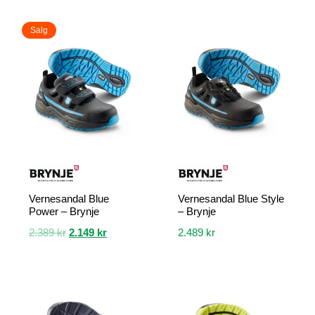
Salg
Vernesandal Blue
Vernesandal Blue Style
Power – Brynje
– Brynje
Opprinnelig
Nåværende
2.389
kr
2.149
kr
2.489
kr
pris
pris
Dette
Dette
var:
er:
produktet
produktet
2.389 kr.
2.149 kr.
har
har
flere
flere