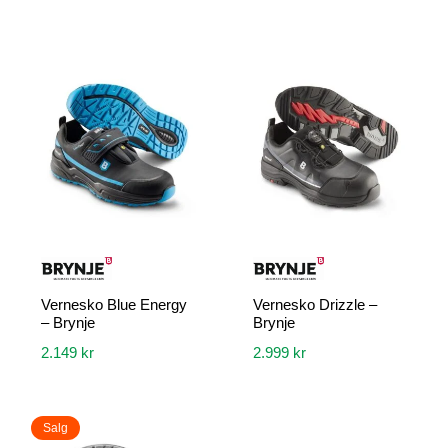
Dette
Dette
produktet
produktet
har
har
flere
flere
varianter.
varianter.
Alternativene
Alternativene
kan
kan
velges
velges
på
på
produktsiden
produktsiden
Vernesko Blue Energy
Vernesko Drizzle –
– Brynje
Brynje
2.149
kr
2.999
kr
Dette
Dette
produktet
produktet
Salg
har
har