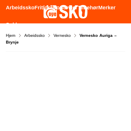
Godt utvalg - Gode priser - Rask levering
Arbeidssko
Fritidssko
Støvler
Tilbehør
Merker
Sokker
Hjem
Arbeidssko
Vernesko
Vernesko Auriga –
Brynje