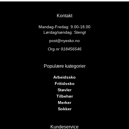
produktet
produktet
2.669 kr.
2.399 kr.
har
har
flere
flere
Kontakt
varianter.
varianter.
Alternativene
Alternativene
Mandag-Fredag: 9.00-18.00
kan
kan
Lørdag/søndag: Stengt
velges
velges
post@nyesko.no
på
på
Org.nr 918456546
produktsiden
produktsiden
Populære kategorier
Arbeidssko
Fritidssko
Støvler
Tilbehør
Merker
Sokker
Kundeservice