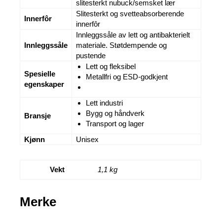
slitesterkt nubuck/semsket lær
Slitesterkt og svetteabsorberende
Innerfôr
innerfôr
Innleggssåle av lett og antibakterielt
Innleggssåle
materiale. Støtdempende og
pustende
Lett og fleksibel
Spesielle
Metallfri og ESD-godkjent
egenskaper
Lett industri
Bygg og håndverk
Bransje
Transport og lager
Kjønn
Unisex
Vekt
1,1 kg
Merke