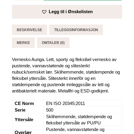
-
Brynje
Legg til i Ønskelisten
antall
BESKRIVELSE
TILLEGGSINFORMASJON
MERKE
OMTALER (0)
Vernesko Auriga. Lett, sporty og fleksibel vernesko av
pustende, vannavstøtende og slitesterkt
nubuck/semsket lær. Sklihemmende, støtdempende og
fleksibel yttersåle. Slitesterkt innerfôr og en
støtdempende og pustende innleggssåle av lett og
antibakterielt materiale. Metallfri og ESD-godkjent.
CE Norm
EN ISO 20345:2011
Serie
500
Sklihemmende, støtdempende og
Yttersåle
fleksibel yttersåle av PU/PU
Pustende, vannavstøtende og
Overlær