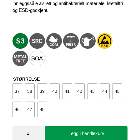
innleggssåle av lett og antibakterielt materiale. Metallfri
og ESD-godkjent.
STØRRELSE
37
38
39
40
41
42
43
44
45
46
47
48
Vernesko
Legg i handlekurv
Auriga