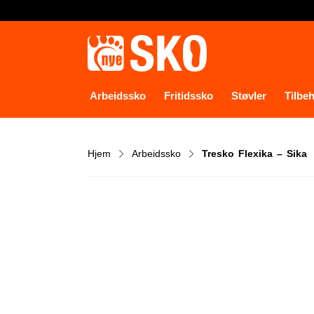
Arbeidssko
Fritidssko
Støvler
Tilbe
Hjem
Arbeidssko
Tresko Flexika – Sika