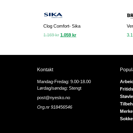
Clog Comfort- Sika
Ver
Opprinnelig
Nåværende
1.169
kr
1.059
kr
3.
pris
pris
Dette
Dette
var:
er:
produktet
produk
1.169 kr.
1.059 kr.
har
har
flere
flere
Kontakt
Popul
varianter.
variant
Alternativene
Altern
Mandag-Fredag: 9.00-18.00
Arbei
kan
kan
Lørdag/søndag: Stengt
Fritid
velges
velges
Støvle
post@nyesko.no
på
på
Tilbeh
produktsiden
produk
Org.nr 918456546
Merke
Sokke