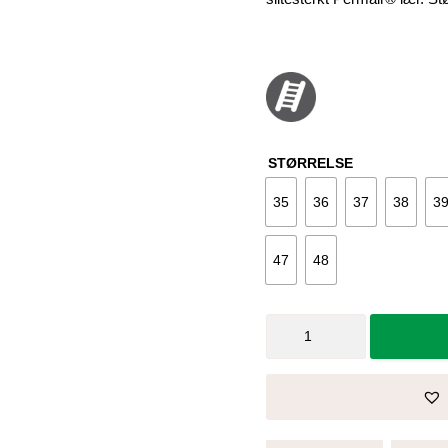
STØRRELSE
35
36
37
38
3
47
48
Tresko
Flexika
-
Sika
antall