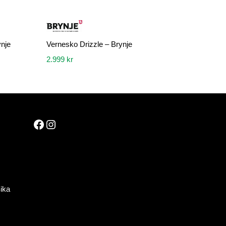
ynje
Vernesko Drizzle – Brynje
2.999
kr
Dette
produktet
har
flere
Facebook
Instagram
varianter.
Alternativene
kan
velges
på
produktsiden
ika