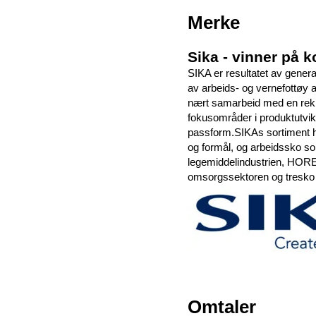
Merke
Sika - vinner på k
SIKA er resultatet av gener
av arbeids- og vernefottøy av
nært samarbeid med en rekke
fokusområder i produktutvikl
passform.SIKAs sortiment ha
og formål, og arbeidssko s
legemiddelindustrien, HORE
omsorgssektoren og tresko f
Omtaler