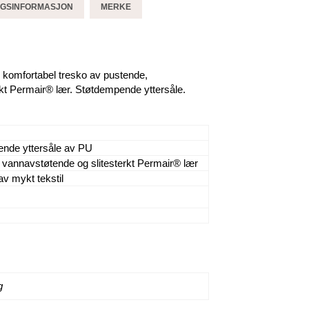
GGSINFORMASJON
MERKE
g komfortabel tresko av pustende,
kt Permair® lær. Støtdempende yttersåle.
nde yttersåle av PU
 vannavstøtende og slitesterkt Permair® lær
av mykt tekstil
g