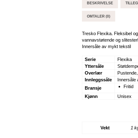
BESKRIVELSE
TILLE
OMTALER (0)
Tresko Flexika. Fleksibel o
vannavstøtende og slitester
Innersåle av mykt tekstil
Serie
Flexika
Yttersåle
Støtdempe
Overlær
Pustende,
Innleggssåle
Innersåle 
Fritid
Bransje
Kjønn
Unisex
Vekt
1 k