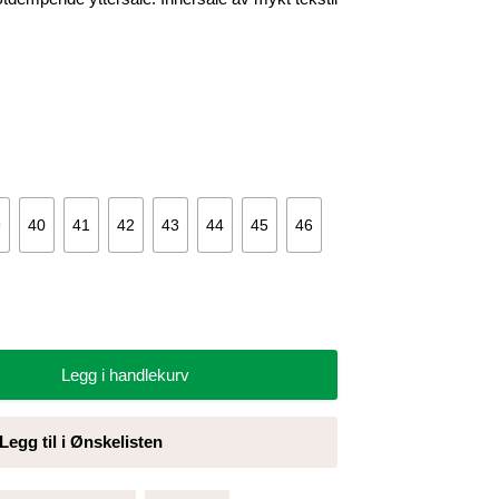
9
40
41
42
43
44
45
46
Legg i handlekurv
Legg til i Ønskelisten