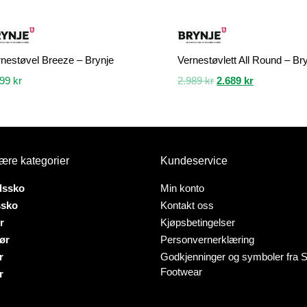
nestøvel Breeze – Brynje
Vernestøvlett All Round – Br
Opprinnelig
Nåværende
199
kr
2.989
kr
2.689
kr
pris
pris
Dette
var:
er:
tet
produktet
2.989 kr.
2.689 kr.
har
flere
ære kategorier
Kundeservice
er.
varianter.
ativene
Alternativene
dssko
Min konto
kan
ssko
Kontakt oss
velges
r
Kjøpsbetingelser
på
ør
Personvernerklæring
tsiden
produktsiden
r
Godkjenninger og symboler fra S
Footwear
r