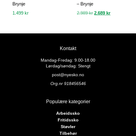
Brynje
– Brynje
Opprinnelig
Nåværende
1.499
kr
2.989
kr
2.689
kr
pris
pris
Dette
Dette
var:
er:
produktet
produktet
2.989 kr.
2.689 kr.
har
har
flere
flere
Kontakt
varianter.
varianter.
Alternativene
Alternativene
Mandag-Fredag: 9.00-18.00
kan
kan
Lørdag/søndag: Stengt
velges
velges
post@nyesko.no
på
på
Org.nr 918456546
produktsiden
produktsiden
Populære kategorier
Arbeidssko
Fritidssko
Støvler
Tilbehør