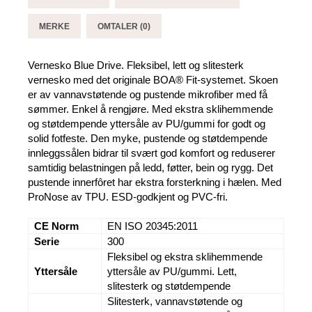
MERKE
OMTALER (0)
Vernesko Blue Drive. Fleksibel, lett og slitesterk
vernesko med det originale BOA® Fit-systemet. Skoen
er av vannavstøtende og pustende mikrofiber med få
sømmer. Enkel å rengjøre. Med ekstra sklihemmende
og støtdempende yttersåle av PU/gummi for godt og
solid fotfeste. Den myke, pustende og støtdempende
innleggssålen bidrar til svært god komfort og reduserer
samtidig belastningen på ledd, føtter, bein og rygg. Det
pustende innerfôret har ekstra forsterkning i hælen. Med
ProNose av TPU. ESD-godkjent og PVC-fri.
CE Norm
EN ISO 20345:2011
Serie
300
Fleksibel og ekstra sklihemmende
Yttersåle
yttersåle av PU/gummi. Lett,
slitesterk og støtdempende
Slitesterk, vannavstøtende og