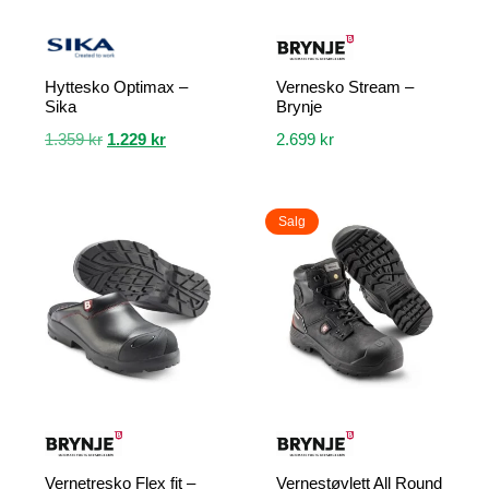
Hyttesko Optimax –
Vernesko Stream –
Sika
Brynje
Opprinnelig
Nåværende
1.359
kr
1.229
kr
2.699
kr
pris
pris
Dette
Dette
var:
er:
produktet
produktet
1.359 kr.
1.229 kr.
Salg
har
har
flere
flere
varianter.
varianter.
Alternativene
Alternativene
kan
kan
velges
velges
på
på
produktsiden
produktsiden
Vernetresko Flex fit –
Vernestøvlett All Round