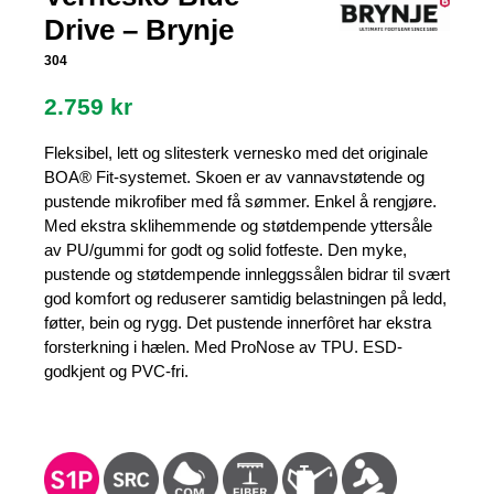
Drive – Brynje
304
2.759
kr
Fleksibel, lett og slitesterk vernesko med det originale
BOA® Fit-systemet. Skoen er av vannavstøtende og
pustende mikrofiber med få sømmer. Enkel å rengjøre.
Med ekstra sklihemmende og støtdempende yttersåle
av PU/gummi for godt og solid fotfeste. Den myke,
pustende og støtdempende innleggssålen bidrar til svært
god komfort og reduserer samtidig belastningen på ledd,
føtter, bein og rygg. Det pustende innerfôret har ekstra
forsterkning i hælen. Med ProNose av TPU. ESD-
godkjent og PVC-fri.