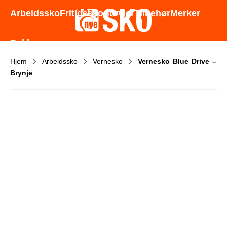
Godt utvalg - Gode priser - Rask levering
Arbeidssko
Fritidssko
Støvler
Tilbehør
Merker
Sokker
Hjem
Arbeidssko
Vernesko
Vernesko Blue Drive –
Brynje