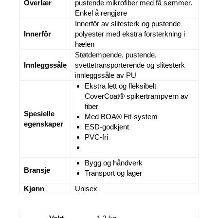
Overlær
pustende mikrofiber med få sømmer.
Enkel å rengjøre
Innerfôr av slitesterk og pustende
Innerfôr
polyester med ekstra forsterkning i
hælen
Støtdempende, pustende,
Innleggssåle
svettetransporterende og slitesterk
innleggssåle av PU
Ekstra lett og fleksibelt
CoverCoat® spikertrampvern av
fiber
Spesielle
Med BOA® Fit-system
egenskaper
ESD-godkjent
PVC-fri
Bygg og håndverk
Bransje
Transport og lager
Kjønn
Unisex