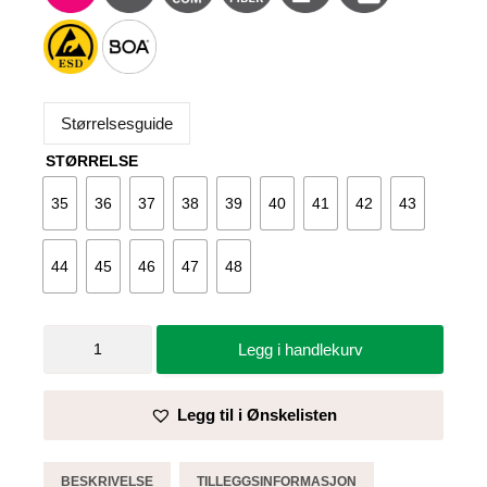
Størrelsesguide
STØRRELSE
35
36
37
38
39
40
41
42
43
44
45
46
47
48
Vernesko
Legg i handlekurv
Blue
Drive
-
Legg til i Ønskelisten
Brynje
antall
BESKRIVELSE
TILLEGGSINFORMASJON