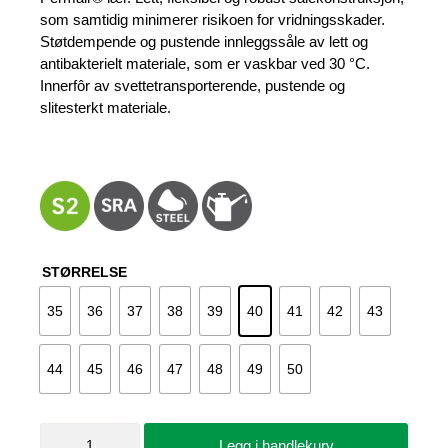
som samtidig minimerer risikoen for vridningsskader.
Støtdempende og pustende innleggssåle av lett og
antibakterielt materiale, som er vaskbar ved 30 °C.
Innerfôr av svettetransporterende, pustende og
slitesterkt materiale.
STØRRELSE
35
36
37
38
39
40
41
42
43
44
45
46
47
48
49
50
Arbeidssko
Legg i handlekurv