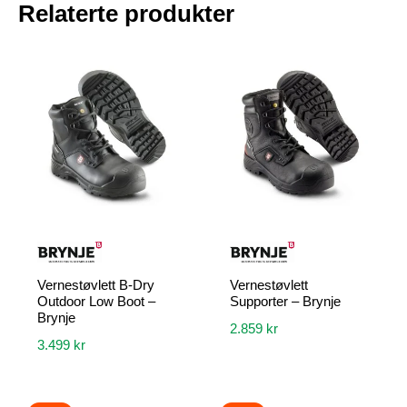
Relaterte produkter
Vernestøvlett B-Dry
Vernestøvlett
Outdoor Low Boot –
Supporter – Brynje
Brynje
2.859
kr
3.499
kr
Dette
Dette
produktet
produktet
har