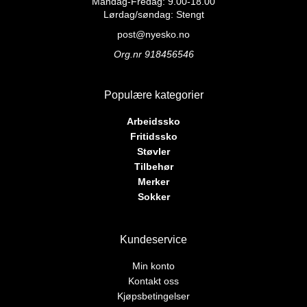
Mandag-Fredag: 9.00-18.00
kan
kan
Lørdag/søndag: Stengt
velges
velges
på
post@nyesko.no
på
produktsiden
Org.nr 918456546
produktsiden
Populære kategorier
Arbeidssko
Fritidssko
Støvler
Tilbehør
Merker
Sokker
Kundeservice
Min konto
Kontakt oss
Kjøpsbetingelser