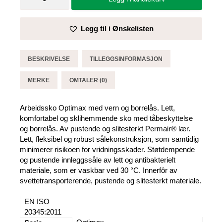
Optimax
med
vern
Legg til i Ønskelisten
og
borrelås
-
BESKRIVELSE
TILLEGGSINFORMASJON
Sika
antall
MERKE
OMTALER (0)
Arbeidssko Optimax med vern og borrelås. Lett,
komfortabel og sklihemmende sko med tåbeskyttelse
og borrelås. Av pustende og slitesterkt Permair® lær.
Lett, fleksibel og robust sålekonstruksjon, som samtidig
minimerer risikoen for vridningsskader. Støtdempende
og pustende innleggssåle av lett og antibakterielt
materiale, som er vaskbar ved 30 °C. Innerfôr av
svettetransporterende, pustende og slitesterkt materiale.
EN ISO
20345:2011