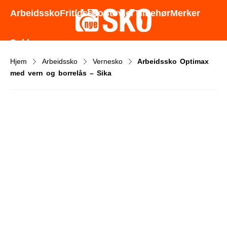
Godt utvalg - Gode priser - Rask levering
Arbeidssko
Fritidssko
Støvler
Tilbehør
Merker
Sokker
Hjem
Arbeidssko
Vernesko
Arbeidssko Optimax
med vern og borrelås – Sika