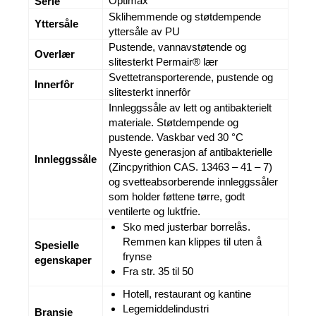
Optimax
Serie
Sklihemmende og støtdempende
Yttersåle
yttersåle av PU
Pustende, vannavstøtende og
Overlær
slitesterkt Permair® lær
Svettetransporterende, pustende og
Innerfôr
slitesterkt innerfôr
Innleggssåle av lett og antibakterielt
materiale. Støtdempende og
pustende. Vaskbar ved 30 °C
Nyeste generasjon af antibakterielle
Innleggssåle
(Zincpyrithion CAS. 13463 – 41 – 7)
og svetteabsorberende innleggssåler
som holder føttene tørre, godt
ventilerte og luktfrie.
Sko med justerbar borrelås.
Remmen kan klippes til uten å
Spesielle
frynse
egenskaper
Fra str. 35 til 50
Hotell, restaurant og kantine
Legemiddelindustri
Bransje