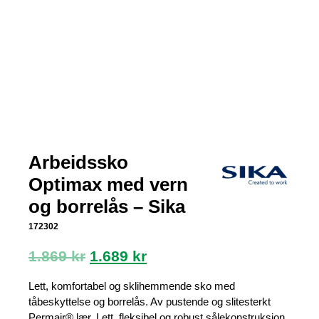
Arbeidssko
Optimax med vern
og borrelås – Sika
172302
Opprinnelig
Nåværende
1.869
kr
1.689
kr
pris
pris
var:
er:
Lett, komfortabel og sklihemmende sko med
1.869 kr.
1.689 kr.
tåbeskyttelse og borrelås. Av pustende og slitesterkt
Permair® lær. Lett, fleksibel og robust sålekonstruksjon,