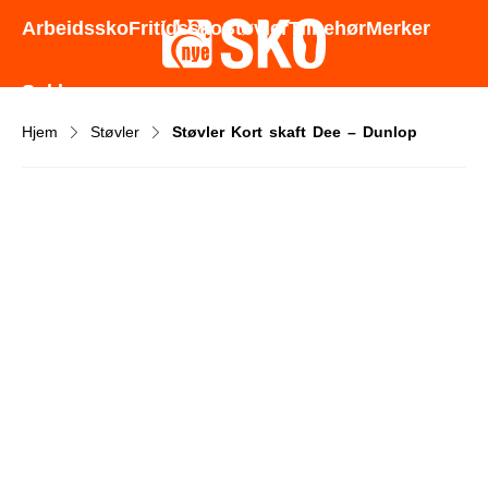
Godt utvalg - Gode priser - Rask levering
Arbeidssko
Fritidssko
Støvler
Tilbehør
Merker
Sokker
Hjem
Støvler
Støvler Kort skaft Dee – Dunlop