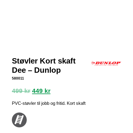
Støvler Kort skaft
Dee – Dunlop
580011
Opprinnelig
Nåværende
499
kr
449
kr
pris
pris
var:
er:
PVC-støvler til jobb og fritid. Kort skaft
499 kr.
449 kr.