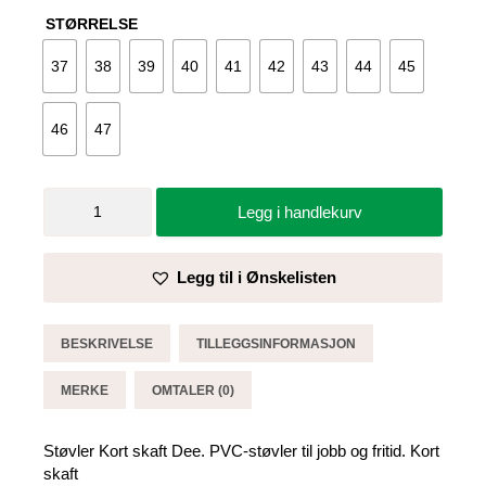
STØRRELSE
37
38
39
40
41
42
43
44
45
46
47
Støvler
Legg i handlekurv
Kort
skaft
Dee
Legg til i Ønskelisten
-
Dunlop
antall
BESKRIVELSE
TILLEGGSINFORMASJON
MERKE
OMTALER (0)
Støvler Kort skaft Dee. PVC-støvler til jobb og fritid. Kort
skaft