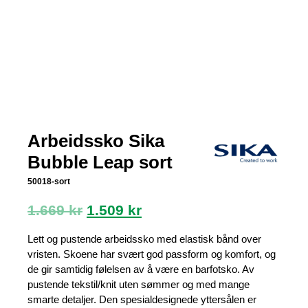
Arbeidssko Sika
Bubble Leap sort
50018-sort
Opprinnelig
Nåværende
1.669
kr
1.509
kr
pris
pris
var:
er:
Lett og pustende arbeidssko med elastisk bånd over
1.669 kr.
1.509 kr.
vristen. Skoene har svært god passform og komfort, og
de gir samtidig følelsen av å være en barfotsko. Av
pustende tekstil/knit uten sømmer og med mange
smarte detaljer. Den spesialdesignede yttersålen er