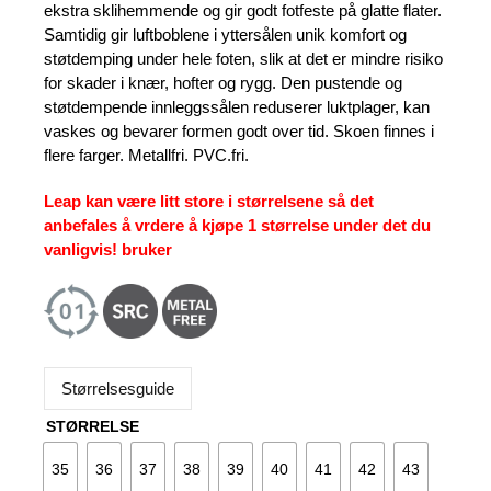
ekstra sklihemmende og gir godt fotfeste på glatte flater.
Samtidig gir luftboblene i yttersålen unik komfort og
støtdemping under hele foten, slik at det er mindre risiko
for skader i knær, hofter og rygg. Den pustende og
støtdempende innleggssålen reduserer luktplager, kan
vaskes og bevarer formen godt over tid. Skoen finnes i
flere farger. Metallfri. PVC.fri.
Leap kan være litt store i størrelsene så det
anbefales å vrdere å kjøpe 1 størrelse under det du
vanligvis! bruker
Størrelsesguide
STØRRELSE
35
36
37
38
39
40
41
42
43