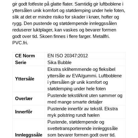
gir godt fotfeste på glatte flater. Samtidig gir luftboblene i
yttersålen unik komfort og støtdemping under hele foten,
slik at det er mindre risiko for skader i knær, hofter og
rygg. Den pustende og støtdempende innleggssålen
reduserer luktplager, kan vaskes og bevarer formen
godt over tid. Skoen finnes i flere farger. Metallfri.
PVC.fri.
CE Norm
EN ISO 20347:2012
Serie
Sika Bubble
Ekstra sklihemmende og fleksibel
yttersåle av EVA/gummi. Luftboblene
Yttersåle
i yttersålen gir unik komfort og
støtdemping under hele foten
Pustende tekstil/knit uten sømmer og
Overlær
med mange smarte detaljer
Pustende innerfôr av tekstil. Ekstra
Innerfôr
myk polstring rundt hælen
Pustende, støtdempende og
svettetransporterende innleggssåle
Innleggssåle
som bevarer formen godt over tid.