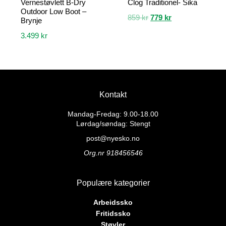
Vernestøvlett B-Dry
Clog Traditionel- Sika
Outdoor Low Boot –
Opprinnelig
Nåværende
859
kr
779
kr
Brynje
pris
pris
3.499
kr
Dette
var:
er:
produktet
859 kr.
779 kr.
Dette
har
produktet
flere
har
varianter.
flere
Alternativene
Kontakt
varianter.
kan
Alternativene
Mandag-Fredag: 9.00-18.00
velges
kan
Lørdag/søndag: Stengt
på
velges
post@nyesko.no
produktsiden
på
Org.nr 918456546
produktsiden
Populære kategorier
Arbeidssko
Fritidssko
Støvler