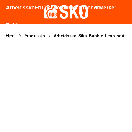
Godt utvalg - Gode priser - Rask levering
Arbeidssko
Fritidssko
Støvler
Tilbehør
Merker
Sokker
Hjem
Arbeidssko
Arbeidssko Sika Bubble Leap sort