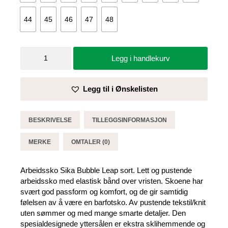
44
45
46
47
48
Arbeidssko
Legg i handlekurv
Sika
Bubble
Leap
Legg til i Ønskelisten
sort
antall
BESKRIVELSE
TILLEGGSINFORMASJON
MERKE
OMTALER (0)
Arbeidssko Sika Bubble Leap sort. Lett og pustende
arbeidssko med elastisk bånd over vristen. Skoene har
svært god passform og komfort, og de gir samtidig
følelsen av å være en barfotsko. Av pustende tekstil/knit
uten sømmer og med mange smarte detaljer. Den
spesialdesignede yttersålen er ekstra sklihemmende og