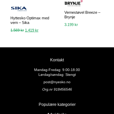
Vernestøvel Breeze –
Brynje
Hyttesko Optimax med
vern – Sika
3.199
kr
Opprinnelig
Nåværende
1.569
kr
1.419
kr
Dette
pris
pris
Dette
produktet
var:
er:
produktet
har
1.569 kr.
1.419 kr.
har
flere
flere
varianter.
Kontakt
varianter.
Alternativene
Alternativene
kan
Mandag-Fredag: 9.00-18.00
kan
velges
Lørdag/søndag: Stengt
velges
på
post@nyesko.no
på
produktsiden
Org.nr 918456546
produktsiden
Populære kategorier