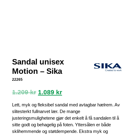
Sandal unisex
Motion – Sika
22265
Opprinnelig
Nåværende
1.209
kr
1.089
kr
pris
pris
var:
er:
Lett, myk og fleksibel sandal med avtagbar hælrem. Av
1.209 kr.
1.089 kr.
slitesterkt fullnarvet lær. De mange
justeringsmulighetene gjør det enkelt å få sandalen til å
sitte godt og behagelig på foten. Yttersålen er både
sklihemmende og støtdempende. Ekstra myk og