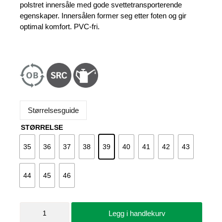
polstret innersåle med gode svettetransporterende
egenskaper. Innersålen former seg etter foten og gir
optimal komfort. PVC-fri.
Størrelsesguide
STØRRELSE
35
36
37
38
39
40
41
42
43
44
45
46
Sandal
Legg i handlekurv
unisex