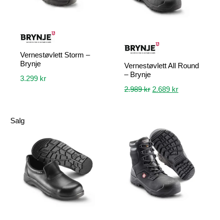
Vernestøvlett Storm –
Brynje
Vernestøvlett All Round
– Brynje
3.299
kr
Opprinnelig
Nåværende
2.989
kr
2.689
kr
Dette
pris
pris
produktet
Dette
var:
er:
har
Salg
produktet
2.989 kr.
2.689 kr.
flere
har
varianter.
flere
Alternativene
varianter.
kan
Alternativene
velges
kan
på
velges
produktsiden
på
produktsiden