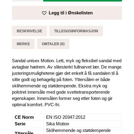
Motion
-
Legg til i Ønskelisten
Sika
antall
BESKRIVELSE
TILLEGGSINFORMASJON
MERKE
OMTALER (0)
Sandal unisex Motion. Lett, myk og fleksibel sandal med
avtagbar hælrem. Av slitesterkt fullnarvet lær. De mange
justeringsmulighetene gjør det enkelt å få sandalen til å
sitte godt og behagelig på foten. Yttersålen er både
sklihemmende og støtdempende. Ekstra myk og
polstret innersåle med gode svettetransporterende
egenskaper. Innersålen former seg etter foten og gir
optimal komfort. PVC-fri.
CE Norm
EN ISO 20347:2012
Serie
Sika Motion
Sklihemmende og støtdempende
Yttersåle