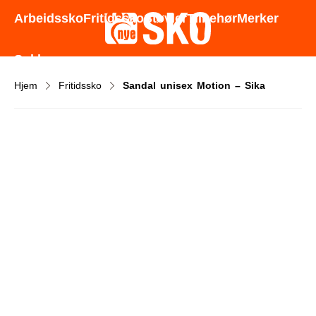
Godt utvalg - Gode priser - Rask levering
Arbeidssko
Fritidssko
Støvler
Tilbehør
Merker
Sokker
Hjem
Fritidssko
Sandal unisex Motion – Sika