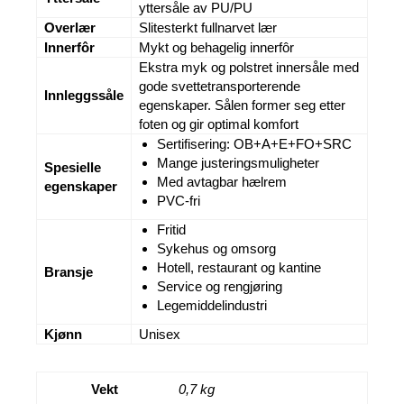
yttersåle av PU/PU
Overlær
Slitesterkt fullnarvet lær
Innerfôr
Mykt og behagelig innerfôr
Ekstra myk og polstret innersåle med
gode svettetransporterende
Innleggssåle
egenskaper. Sålen former seg etter
foten og gir optimal komfort
Sertifisering: OB+A+E+FO+SRC
Mange justeringsmuligheter
Spesielle
Med avtagbar hælrem
egenskaper
PVC-fri
Fritid
Sykehus og omsorg
Hotell, restaurant og kantine
Bransje
Service og rengjøring
Legemiddelindustri
Kjønn
Unisex
Vekt
0,7 kg