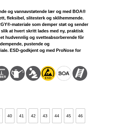
ris
r:
ende og vannavstøtende lær og med BOA®
.389 kr.
ett, fleksibel, slitesterk og sklihemmende.
RGY®-materiale som demper støt og sender
, slik at hvert skritt lades med ny, praktisk
 et hudvennlig og svetteabsorberende fôr
øtdempende, pustende og
iale. ESD-godkjent og med ProNose for
9
40
41
42
43
44
45
46