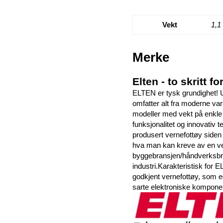
Vekt
1,1
Merke
Elten - to skritt 
ELTEN er tysk grundighet! U
omfatter alt fra moderne var
modeller med vekt på enkle 
funksjonalitet og innovativ 
produsert vernefottøy siden 
hva man kan kreve av en ve
byggebransjen/håndverksbran
industri.Karakteristisk for 
godkjent vernefottøy, som e
sarte elektroniske komponen