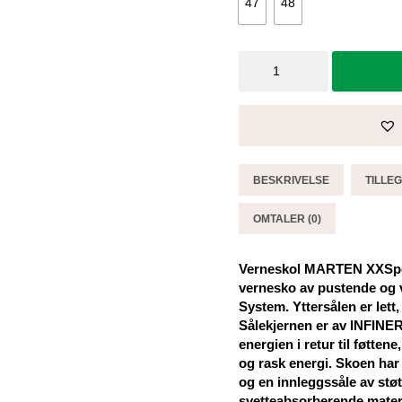
47
48
Vernesko
MARTEN
XXSports
Pro
Boa®
Black-
Blue
BESKRIVELSE
TILLE
Low
-
OMTALER (0)
Elten
antall
Verneskol MARTEN XXSpor
vernesko av pustende og
System. Yttersålen er lett,
Sålekjernen er av INFINE
energien i retur til føttene
og rask energi. Skoen har
og en innleggssåle av st
svetteabsorberende mater