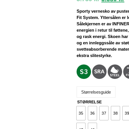
pris
p
var:
e
Sporty vernesko av pust
3.759 kr.
3
Fit System. Yttersålen er l
Sålekjernen er av INFINE
energien i retur til føttene
og rask energi. Skoen har
og en innleggssåle av st
svetteabsorberende mater
ekstra slitestyrke.
Størrelsesguide
STØRRELSE
35
36
37
38
3