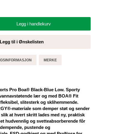
Legg i handlekurv
Legg til i Ønskelisten
GGSINFORMASJON
MERKE
ts Pro Boa® Black-Blue Low. Sporty
 vannavstøtende lær og med BOA® Fit
 fleksibel, slitesterk og sklihemmende.
RGY®-materiale som demper støt og sender
, slik at hvert skritt lades med ny, praktisk
 et hudvennlig og svetteabsorberende fôr
øtdempende, pustende og
iale. ESD-godkjent og med ProNose for