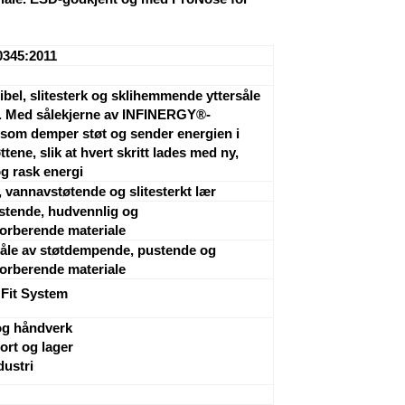
0345:2011
sibel, slitesterk og sklihemmende yttersåle
. Med sålekjerne av INFINERGY®-
 som demper støt og sender energien i
føttene, slik at hvert skritt lades med ny,
og rask energi
 vannavstøtende og slitesterkt lær
stende, hudvennlig og
orberende materiale
åle av støtdempende, pustende og
orberende materiale
Fit System
g håndverk
ort og lager
dustri