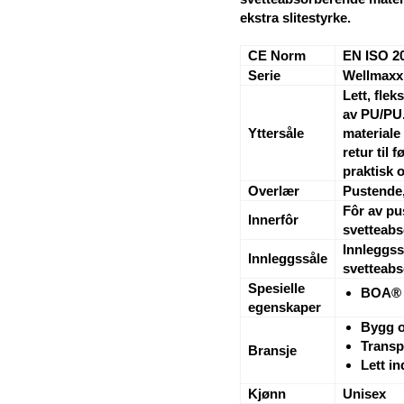
ekstra slitestyrke.
CE Norm
EN ISO 2
Serie
Wellmaxx
Lett, flek
av PU/PU
Yttersåle
materiale
retur til 
praktisk 
Overlær
Pustende,
Fôr av pu
Innerfôr
svetteabs
Innleggss
Innleggssåle
svetteabs
Spesielle
BOA® 
egenskaper
Bygg o
Transp
Bransje
Lett in
Kjønn
Unisex