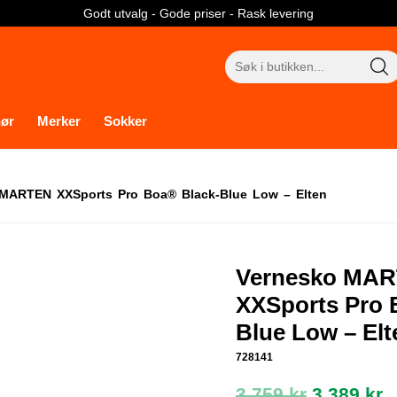
Godt utvalg - Gode priser - Rask levering
Søk
etter:
hør
Merker
Sokker
MARTEN XXSports Pro Boa® Black-Blue Low – Elten
Vernesko MA
XXSports Pro 
Blue Low – Elt
728141
Opprinne
N
3.759
kr
3.389
kr