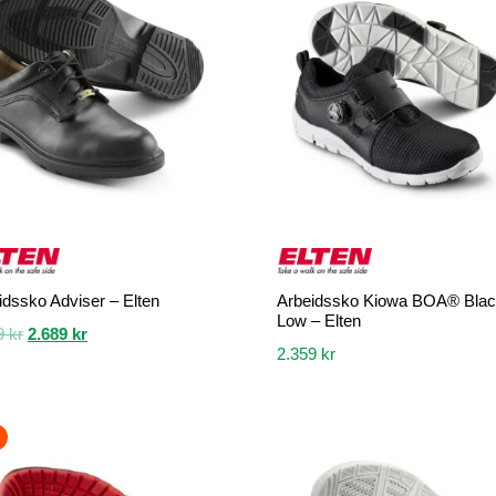
idssko Adviser – Elten
Arbeidssko Kiowa BOA® Bla
Low – Elten
Opprinnelig
Nåværende
9
kr
2.689
kr
2.359
kr
pris
pris
var:
er:
Dette
2.989 kr.
2.689 kr.
et
produktet
har
flere