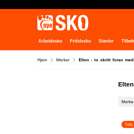
Arbeidssko
Fritidssko
Støvler
Tilbe
Hjem
Merker
Elten - to skritt foran me
Elten
Merke
Salg