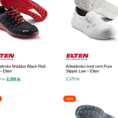
.
varianter.
ivene
Alternativene
kan
velges
på
siden
produktsiden
idssko Maddox Black-Red
Arbeidssko med vern Pure
– Elten
Slipper Low – Elten
Opprinnelig
Nåværende
9
kr
2.399
kr
2.379
kr
pris
pris
Dette
var:
er:
et
produktet
2.669 kr.
2.399 kr.
Salg
har
flere
.
varianter.