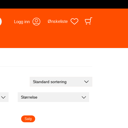
Ønskeliste
Logg inn
Størrelse
Salg