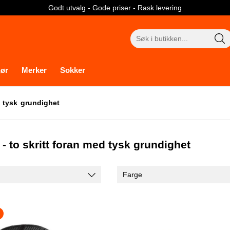
Godt utvalg - Gode priser - Rask levering
Søk
etter:
hør
Merker
Sokker
d tysk grundighet
 - to skritt foran med tysk grundighet
Farge