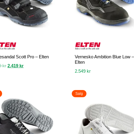
velges
på
siden
produktsiden
esandal Scott Pro – Elten
Vernesko Ambition Blue Low –
Elten
Opprinnelig
Nåværende
9
kr
2.419
kr
2.549
kr
pris
pris
var:
er:
Dette
2.689 kr.
2.419 kr.
et
produktet
Salg
har
flere
.
varianter.
ivene
Alternativene
kan
velges