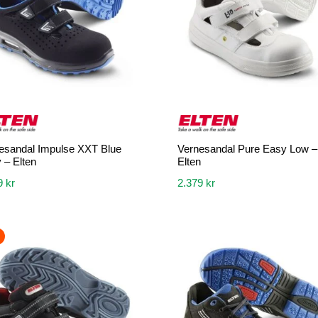
kan
velges
på
siden
produktsiden
esandal Impulse XXT Blue
Vernesandal Pure Easy Low –
 – Elten
Elten
9
kr
2.379
kr
Dette
et
produktet
har
flere
.
varianter.
ivene
Alternativene
kan