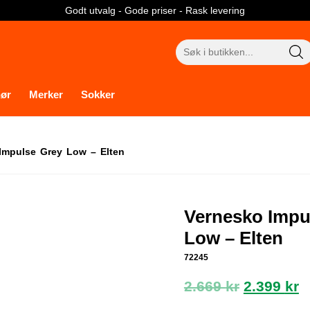
Godt utvalg - Gode priser - Rask levering
Søk
etter:
hør
Merker
Sokker
Impulse Grey Low – Elten
Vernesko Impu
Low – Elten
72245
Opprinne
N
2.669
kr
2.399
kr
pris
p