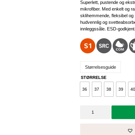
var:
e
Superlett, pustende og ekstr
2.669 kr.
2
mikrofiber. Med enkelt og r
sklihemmende, fleksibel og
hudvennlig og svetteabsorb
innleggssåle. ESD-godkjent. 
Størrelsesguide
STØRRELSE
36
37
38
39
4
Vernesko
Impulse
Grey
Low
-