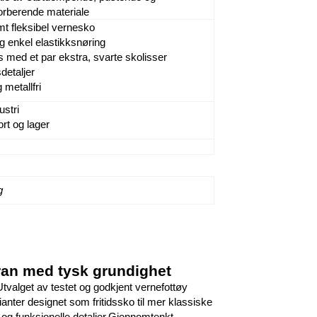
orberende materiale
t fleksibel vernesko
 enkel elastikksnøring
 med et par ekstra, svarte skolisser
detaljer
 metallfri
ustri
rt og lager
g
foran med tysk grundighet
tvalget av testet og godkjent vernefottøy
ianter designet som fritidssko til mer klassiske
og funksjonelle detaljer.Gjennomtenkt