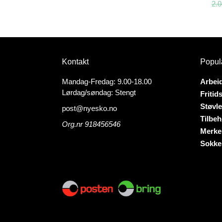
2.
Dette
Dette
produktet
produk
har
har
flere
flere
varianter.
Kontakt
Popul
variant
Alternativene
Altern
kan
Mandag-Fredag: 9.00-18.00
Arbei
kan
velges
Lørdag/søndag: Stengt
Fritid
velges
på
Støvle
post@nyesko.no
på
produktsiden
Tilbeh
produk
Org.nr 918456546
Merke
Sokke