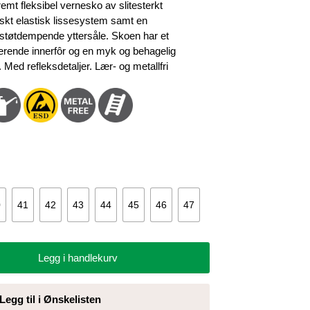
r:
emt fleksibel vernesko av slitesterkt
.399 kr.
askt elastisk lissesystem samt en
 støtdempende yttersåle. Skoen har et
erende innerfôr og en myk og behagelig
Med refleksdetaljer. Lær- og metallfri
0
41
42
43
44
45
46
47
Legg i handlekurv
Legg til i Ønskelisten