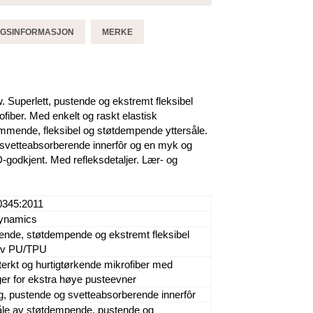
GGSINFORMASJON
MERKE
Superlett, pustende og ekstremt fleksibel
ofiber. Med enkelt og raskt elastisk
mmende, fleksibel og støtdempende yttersåle.
 svetteabsorberende innerfôr og en myk og
-godkjent. Med refleksdetaljer. Lær- og
0345:2011
ynamics
nde, støtdempende og ekstremt fleksibel
 av PU/TPU
esterkt og hurtigtørkende mikrofiber med
ger for ekstra høye pusteevner
g, pustende og svetteabsorberende innerfôr
åle av støtdempende, pustende og