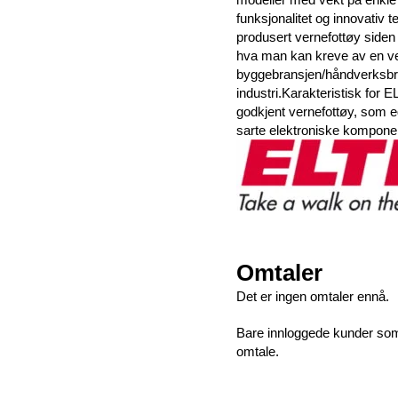
funksjonalitet og innovativ 
produsert vernefottøy siden 
hva man kan kreve av en ve
byggebransjen/håndverksbran
industri.Karakteristisk for 
godkjent vernefottøy, som e
sarte elektroniske komponen
Omtaler
Det er ingen omtaler ennå.
Bare innloggede kunder som 
omtale.