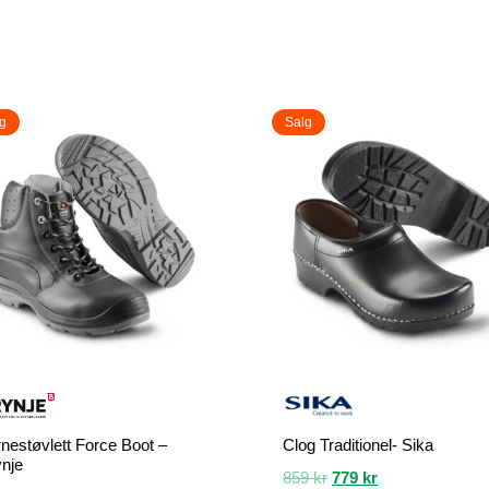
g
Salg
nestøvlett Force Boot –
Clog Traditionel- Sika
nje
Opprinnelig
Nåværende
859
kr
779
kr