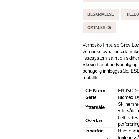
Elten
antall
BESKRIVELSE
TILLE
OMTALER (0)
Vernesko Impulse Grey Low. 
vernesko av slitesterkt mikr
lissesystem samt en sklihe
Skoen har et hudvennlig og
behagelig innleggssåle. ESD
metallfri
CE Norm
EN ISO 2
Serie
Biomex D
Sklihemme
Yttersåle
yttersåle
Lett, slit
Overlær
perforerin
Innerfôr
Hudvennli
Innleggss