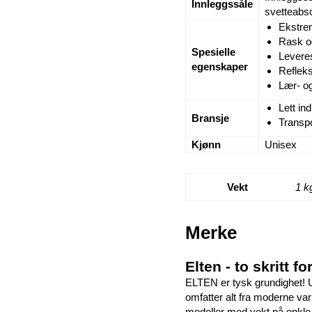
Innleggssåle
svetteabs
Ekstrem
Rask og
Spesielle
Leveres
egenskaper
Refleks
Lær- og
Lett ind
Bransje
Transpo
Kjønn
Unisex
Vekt
1 k
Merke
Elten - to skritt 
ELTEN er tysk grundighet! U
omfatter alt fra moderne var
modeller med vekt på enkle 