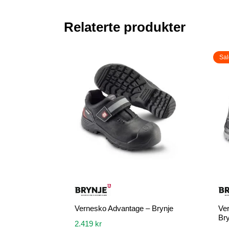
Relaterte produkter
Sal
Vernesko Advantage – Brynje
Ver
Bry
2.419
kr