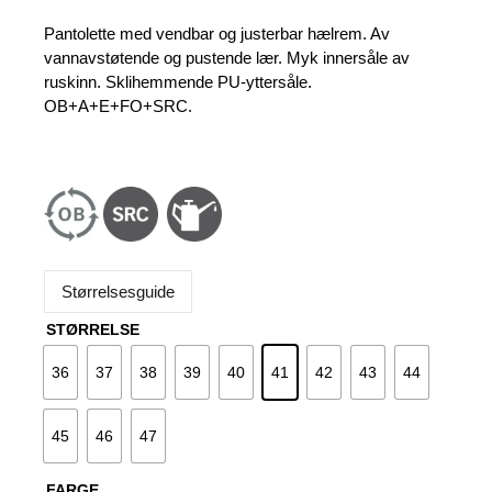
pris
pris
var:
er:
Pantolette med vendbar og justerbar hælrem. Av
599 kr.
539 kr.
vannavstøtende og pustende lær. Myk innersåle av
ruskinn. Sklihemmende PU-yttersåle.
OB+A+E+FO+SRC.
Størrelsesguide
STØRRELSE
36
37
38
39
40
41
42
43
44
45
46
47
FARGE