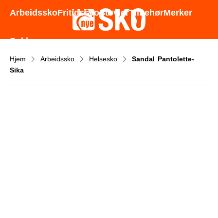
Godt utvalg - Gode priser - Rask levering
Arbeidssko
Fritidssko
Støvler
Tilbehør
Merker
Sokker
Hjem
Arbeidssko
Helsesko
Sandal Pantolette-
Sika