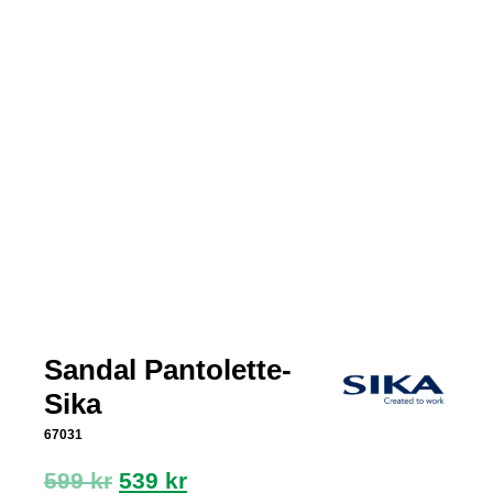
Sandal Pantolette-
Sika
67031
Opprinnelig
Nåværende
599
kr
539
kr