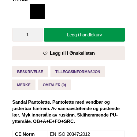
Sandal
Legg i handlekurv
Pantolette-
Sika
antall
Legg til i Ønskelisten
BESKRIVELSE
TILLEGGSINFORMASJON
MERKE
OMTALER (0)
Sandal Pantolette. Pantolette med vendbar og
justerbar hælrem. Av vannavstøtende og pustende
lær. Myk innersåle av ruskinn. Sklihemmende PU-
yttersåle. OB+A+E+FO+SRC.
CE Norm
EN ISO 20347:2012