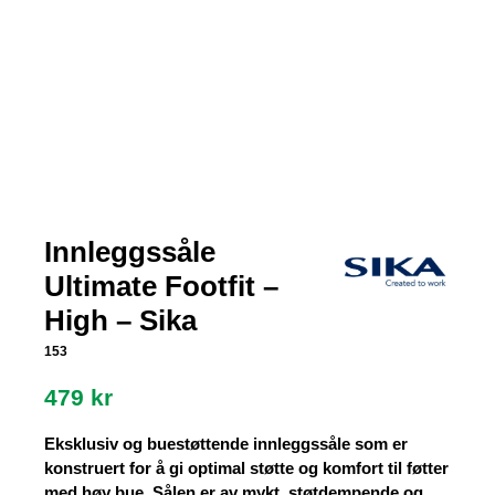
Innleggssåle
Ultimate Footfit –
High – Sika
153
479
kr
Eksklusiv og buestøttende innleggssåle som er
konstruert for å gi optimal støtte og komfort til føtter
med høy bue. Sålen er av mykt, støtdempende og