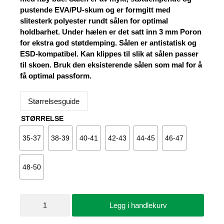
pustende EVA/PU-skum og er formgitt med
slitesterk polyester rundt sålen for optimal
holdbarhet. Under hælen er det satt inn 3 mm Poron
for ekstra god støtdemping. Sålen er antistatisk og
ESD-kompatibel. Kan klippes til slik at sålen passer
til skoen. Bruk den eksisterende sålen som mal for å
få optimal passform.
Størrelsesguide
STØRRELSE
35-37
38-39
40-41
42-43
44-45
46-47
48-50
Innleggssåle
Legg i handlekurv
Ultimate
Footfit