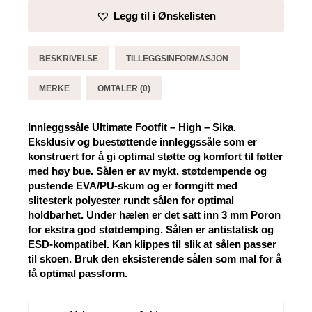
-
Legg til i Ønskelisten
High
-
Sika
BESKRIVELSE
TILLEGGSINFORMASJON
antall
MERKE
OMTALER (0)
Innleggssåle Ultimate Footfit – High – Sika.
Eksklusiv og buestøttende innleggssåle som er
konstruert for å gi optimal støtte og komfort til føtter
med høy bue. Sålen er av mykt, støtdempende og
pustende EVA/PU-skum og er formgitt med
slitesterk polyester rundt sålen for optimal
holdbarhet. Under hælen er det satt inn 3 mm Poron
for ekstra god støtdemping. Sålen er antistatisk og
ESD-kompatibel. Kan klippes til slik at sålen passer
til skoen. Bruk den eksisterende sålen som mal for å
få optimal passform.