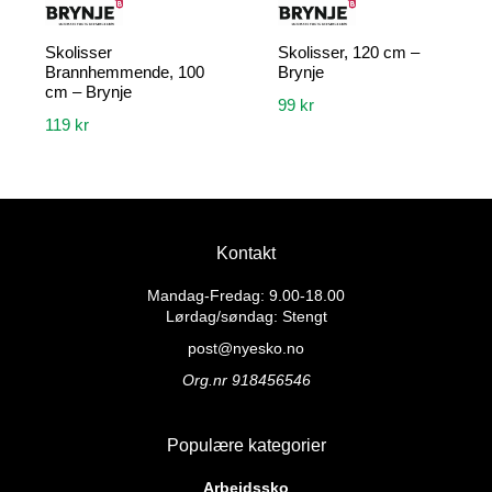
Skolisser
Skolisser, 120 cm –
Brannhemmende, 100
Brynje
cm – Brynje
99
kr
119
kr
Kontakt
Mandag-Fredag: 9.00-18.00
Lørdag/søndag: Stengt
post@nyesko.no
Org.nr 918456546
Populære kategorier
Arbeidssko