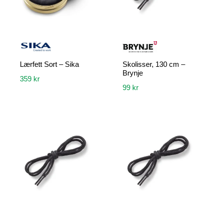
Lærfett Sort – Sika
Skolisser, 130 cm –
Brynje
359
kr
99
kr