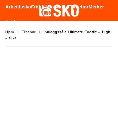
Godt utvalg - Gode priser - Rask levering
Arbeidssko
Fritidssko
Støvler
Tilbehør
Merker
Sokker
Hjem
Tilbehør
Innleggssåle Ultimate Footfit – High
– Sika