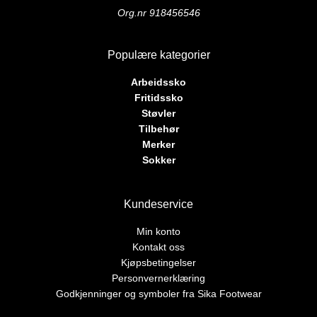
på
på
Org.nr 918456546
produktsiden
produktsiden
Populære kategorier
Arbeidssko
Fritidssko
Støvler
Tilbehør
Merker
Sokker
Kundeservice
Min konto
Kontakt oss
Kjøpsbetingelser
Personvernerklæring
Godkjenninger og symboler fra Sika Footwear