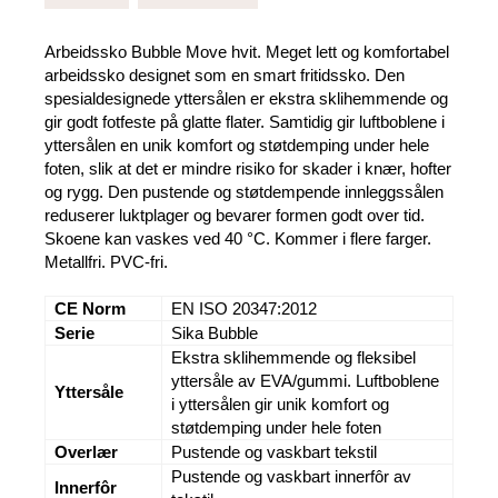
Arbeidssko Bubble Move hvit. Meget lett og komfortabel
arbeidssko designet som en smart fritidssko. Den
spesialdesignede yttersålen er ekstra sklihemmende og
gir godt fotfeste på glatte flater. Samtidig gir luftboblene i
yttersålen en unik komfort og støtdemping under hele
foten, slik at det er mindre risiko for skader i knær, hofter
og rygg. Den pustende og støtdempende innleggssålen
reduserer luktplager og bevarer formen godt over tid.
Skoene kan vaskes ved 40 °C. Kommer i flere farger.
Metallfri. PVC-fri.
CE Norm
EN ISO 20347:2012
Serie
Sika Bubble
Ekstra sklihemmende og fleksibel
yttersåle av EVA/gummi. Luftboblene
Yttersåle
i yttersålen gir unik komfort og
støtdemping under hele foten
Overlær
Pustende og vaskbart tekstil
Pustende og vaskbart innerfôr av
Innerfôr