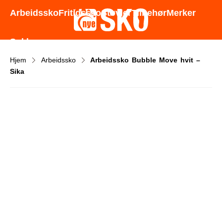
Godt utvalg - Gode priser - Rask levering
Arbeidssko
Fritidssko
Støvler
Tilbehør
Merker
Sokker
Hjem
Arbeidssko
Arbeidssko Bubble Move hvit –
Sika