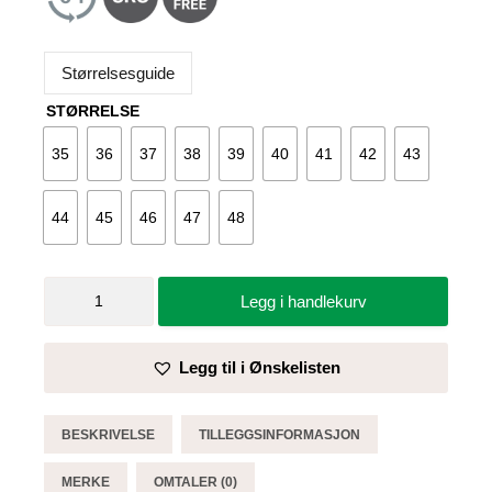
Størrelsesguide
STØRRELSE
35
36
37
38
39
40
41
42
43
44
45
46
47
48
Arbeidssko
Legg i handlekurv
Bubble
Move
hvit
Legg til i Ønskelisten
-
Sika
antall
BESKRIVELSE
TILLEGGSINFORMASJON
MERKE
OMTALER (0)