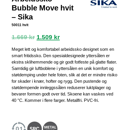
Bubble Move hvit
– Sika
50011 hvit
Opprinnelig
Nåværende
1.669
kr
1.509
kr
pris
pris
var:
er:
Meget lett og komfortabel arbeidssko designet som en
1.669 kr.
1.509 kr.
smart fritidssko. Den spesialdesignede yttersålen er
ekstra sklihemmende og gir godt fotfeste på glatte flater.
Samtidig gir luftboblene i yttersålen en unik komfort og
støtdemping under hele foten, slik at det er mindre risiko
for skader i knær, hofter og rygg. Den pustende og
støtdempende innleggssålen reduserer luktplager og
bevarer formen godt over tid. Skoene kan vaskes ved
40 °C. Kommer i flere farger. Metallfri. PVC-fri.