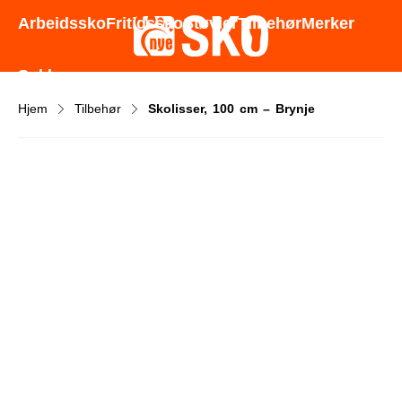
Godt utvalg - Gode priser - Rask levering
Arbeidssko
Fritidssko
Støvler
Tilbehør
Merker
Sokker
Hjem
Tilbehør
Skolisser, 100 cm – Brynje