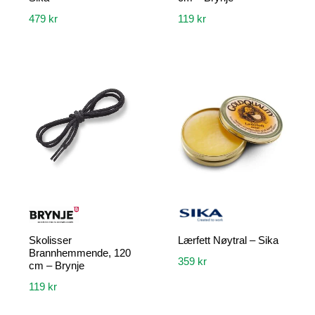
479
kr
119
kr
Dette
produktet
har
flere
varianter.
Alternativene
kan
velges
på
produktsiden
Skolisser
Lærfett Nøytral – Sika
Brannhemmende, 120
359
kr
cm – Brynje
119
kr