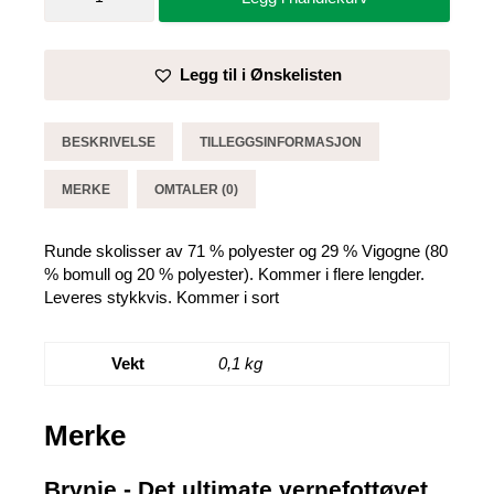
100
cm
-
Legg til i Ønskelisten
Brynje
antall
BESKRIVELSE
TILLEGGSINFORMASJON
MERKE
OMTALER (0)
Runde skolisser av 71 % polyester og 29 % Vigogne (80
% bomull og 20 % polyester). Kommer i flere lengder.
Leveres stykkvis. Kommer i sort
Vekt
0,1 kg
Merke
Brynje - Det ultimate vernefottøyet