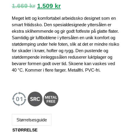
Opprinnelig
Nåværende
1.669
kr
1.509
kr
pris
pris
var:
er:
Meget lett og komfortabel arbeidssko designet som en
1.669 kr.
1.509 kr.
smart fritidssko. Den spesialdesignede yttersålen er
ekstra sklihemmende og gir godt fotfeste på glatte flater.
Samtidig gir luftboblene i yttersålen en unik komfort og
støtdemping under hele foten, slik at det er mindre risiko
for skader i knær, hofter og rygg. Den pustende og
støtdempende innleggssålen reduserer luktplager og
bevarer formen godt over tid. Skoene kan vaskes ved
40 °C. Kommer i flere farger. Metallfri. PVC-fri.
Størrelsesguide
STØRRELSE