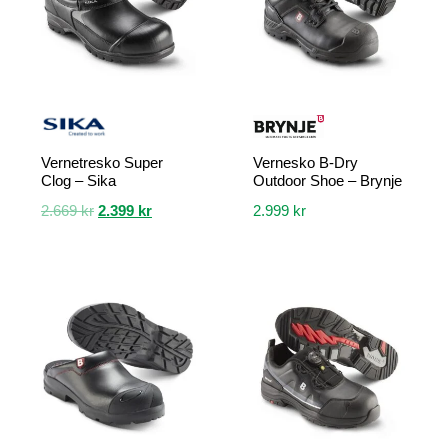
Vernetresko Super
Vernesko B-Dry
Clog – Sika
Outdoor Shoe – Brynje
Opprinnelig
Nåværende
2.669
kr
2.399
kr
2.999
kr
pris
pris
Dette
Dette
var:
er:
produktet
produktet
2.669 kr.
2.399 kr.
har
har
flere
flere
varianter.
varianter.
Alternativene
Alternativene
kan
kan
velges
velges
på
på