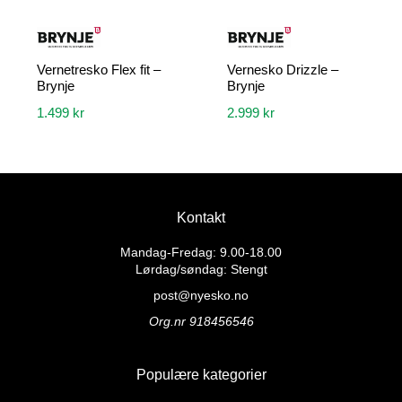
produktsiden
produktsiden
Vernetresko Flex fit –
Vernesko Drizzle –
Brynje
Brynje
1.499
kr
2.999
kr
Dette
Dette
produktet
produktet
har
har
flere
flere
Kontakt
varianter.
varianter.
Alternativene
Alternativene
Mandag-Fredag: 9.00-18.00
kan
kan
Lørdag/søndag: Stengt
velges
velges
post@nyesko.no
på
på
Org.nr 918456546
produktsiden
produktsiden
Populære kategorier