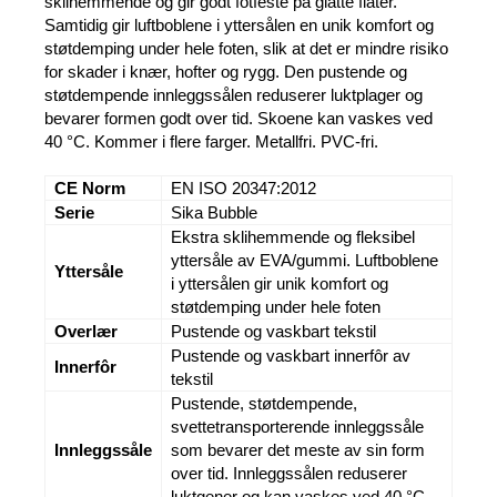
sklihemmende og gir godt fotfeste på glatte flater.
Samtidig gir luftboblene i yttersålen en unik komfort og
støtdemping under hele foten, slik at det er mindre risiko
for skader i knær, hofter og rygg. Den pustende og
støtdempende innleggssålen reduserer luktplager og
bevarer formen godt over tid. Skoene kan vaskes ved
40 °C. Kommer i flere farger. Metallfri. PVC-fri.
CE Norm
EN ISO 20347:2012
Serie
Sika Bubble
Ekstra sklihemmende og fleksibel
yttersåle av EVA/gummi. Luftboblene
Yttersåle
i yttersålen gir unik komfort og
støtdemping under hele foten
Overlær
Pustende og vaskbart tekstil
Pustende og vaskbart innerfôr av
Innerfôr
tekstil
Pustende, støtdempende,
svettetransporterende innleggssåle
Innleggssåle
som bevarer det meste av sin form
over tid. Innleggssålen reduserer
luktgener og kan vaskes ved 40 °C