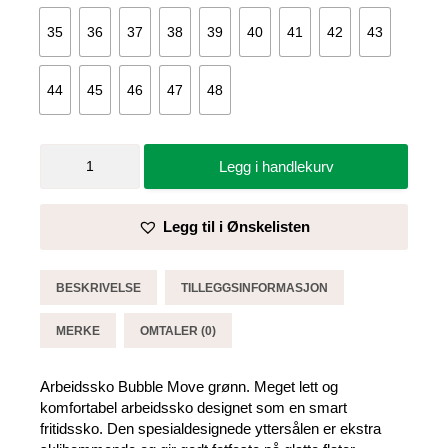
35
36
37
38
39
40
41
42
43
44
45
46
47
48
Arbeidssko
Legg i handlekurv
Bubble
Move
grønn-
Legg til i Ønskelisten
Sika
antall
BESKRIVELSE
TILLEGGSINFORMASJON
MERKE
OMTALER (0)
Arbeidssko Bubble Move grønn. Meget lett og
komfortabel arbeidssko designet som en smart
fritidssko. Den spesialdesignede yttersålen er ekstra