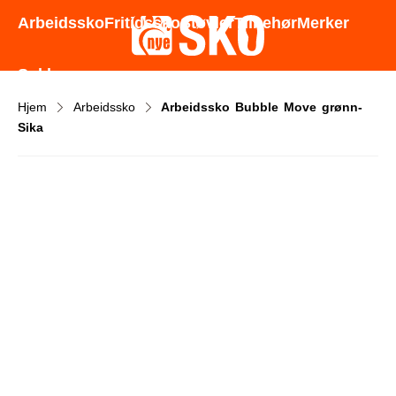
Godt utvalg - Gode priser - Rask levering
Arbeidssko
Fritidssko
Støvler
Tilbehør
Merker
Sokker
Hjem
Arbeidssko
Arbeidssko Bubble Move grønn-
Sika