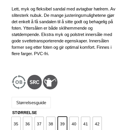
pris
pris
var:
er:
Lett, myk og fleksibel sandal med avtagbar hælrem. Av
1.209 kr.
1.089 kr.
slitesterk nubuk. De mange justeringsmulighetene gjør
det enkelt å få sandalen til å sitte godt og behagelig på
foten. Yttersålen er både sklihemmende og
støtdempende. Ekstra myk og polstret innersåle med
gode svettetransporterende egenskaper. Innersålen
former seg etter foten og gir optimal komfort. Finnes i
flere farger. PVC-fri.
Størrelsesguide
STØRRELSE
35
36
37
38
39
40
41
42