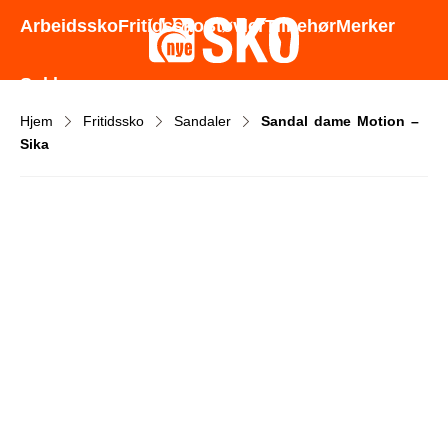
Godt utvalg - Gode priser - Rask levering
Arbeidssko
Fritidssko
Støvler
Tilbehør
Merker
Sokker
Hjem
Fritidssko
Sandaler
Sandal dame Motion –
Sika