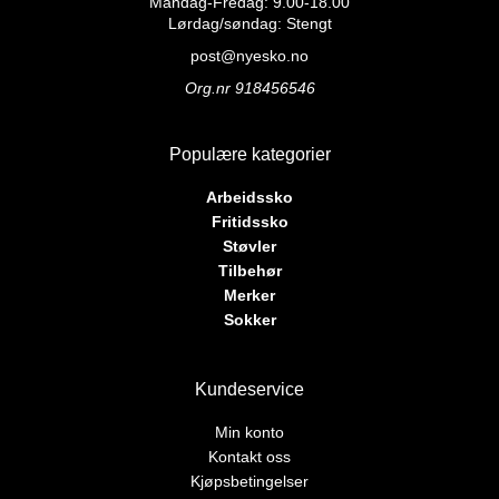
Mandag-Fredag: 9.00-18.00
kan
kan
Lørdag/søndag: Stengt
velges
velges
post@nyesko.no
på
på
Org.nr 918456546
produktsiden
produktsiden
Populære kategorier
Arbeidssko
Fritidssko
Støvler
Tilbehør
Merker
Sokker
Kundeservice
Min konto
Kontakt oss
Kjøpsbetingelser