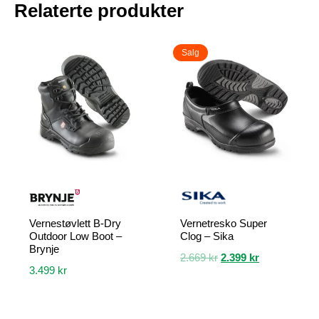
Relaterte produkter
Salg
Vernestøvlett B-Dry
Vernetresko Super
Outdoor Low Boot –
Clog – Sika
Brynje
Opprinnelig
Nåværende
2.669
kr
2.399
kr
3.499
kr
pris
pris
Dette
var:
er:
Dette
produktet
2.669 kr.
2.399 kr.
produktet
har