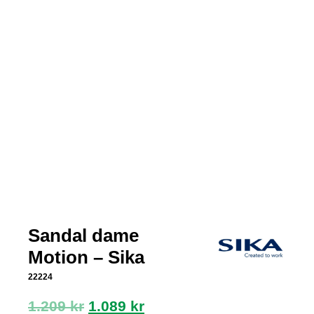
Sandal dame
Motion – Sika
22224
Opprinnelig
Nåværende
1.209
kr
1.089
kr