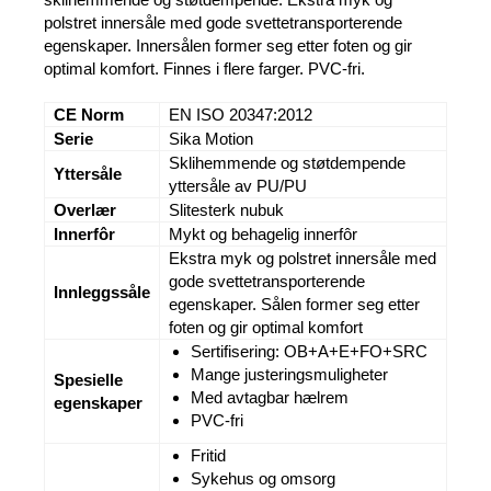
polstret innersåle med gode svettetransporterende
egenskaper. Innersålen former seg etter foten og gir
optimal komfort. Finnes i flere farger. PVC-fri.
CE Norm
EN ISO 20347:2012
Serie
Sika Motion
Sklihemmende og støtdempende
Yttersåle
yttersåle av PU/PU
Overlær
Slitesterk nubuk
Innerfôr
Mykt og behagelig innerfôr
Ekstra myk og polstret innersåle med
gode svettetransporterende
Innleggssåle
egenskaper. Sålen former seg etter
foten og gir optimal komfort
Sertifisering: OB+A+E+FO+SRC
Mange justeringsmuligheter
Spesielle
Med avtagbar hælrem
egenskaper
PVC-fri
Fritid
Sykehus og omsorg