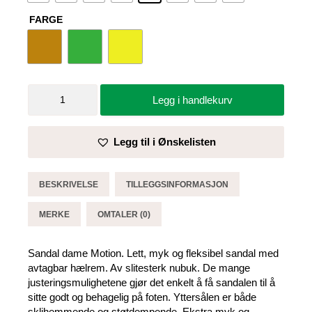
FARGE
Sandal
Legg i handlekurv
dame
Motion
-
Legg til i Ønskelisten
Sika
antall
BESKRIVELSE
TILLEGGSINFORMASJON
MERKE
OMTALER (0)
Sandal dame Motion. Lett, myk og fleksibel sandal med
avtagbar hælrem. Av slitesterk nubuk. De mange
justeringsmulighetene gjør det enkelt å få sandalen til å
sitte godt og behagelig på foten. Yttersålen er både
sklihemmende og støtdempende. Ekstra myk og