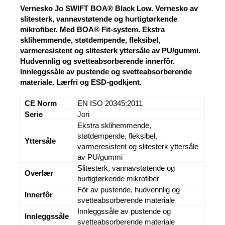
Vernesko Jo SWIFT BOA® Black Low. Vernesko av
slitesterk, vannavstøtende og hurtigtørkende
mikrofiber. Med BOA® Fit-system. Ekstra
sklihemmende, støtdempende, fleksibel,
varmeresistent og slitesterk yttersåle av PU/gummi.
Hudvennlig og svetteabsorberende innerfôr.
Innleggssåle av pustende og svetteabsorberende
materiale. Lærfri og ESD-godkjent.
CE Norm
EN ISO 20345:2011
Serie
Jori
Ekstra sklihemmende,
støtdempende, fleksibel,
Yttersåle
varmeresistent og slitesterk yttersåle
av PU/gummi
Slitesterk, vannavstøtende og
Overlær
hurtigtørkende mikrofiber
Fôr av pustende, hudvennlig og
Innerfôr
svetteabsorberende materiale
Innleggssåle av pustende og
Innleggssåle
svetteabsorberende materiale