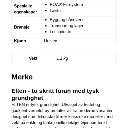
BOA® Fit-system
Spesielle
Lærfri
egenskaper
Bygg og håndverk
Transport og lager
Bransje
Lett industri
Kjønn
Unisex
Vekt
1,2 kg
Merke
Elten - to skritt foran med tysk
grundighet
ELTEN er tysk grundighet! Utvalget av testet og
godkjent vernefottøy omfatter alt fra moderne varianter
designet som fritidssko til mer klassiske modeller med
vekt på enkle og funksjonelle detaljer.Gjennomtenkt