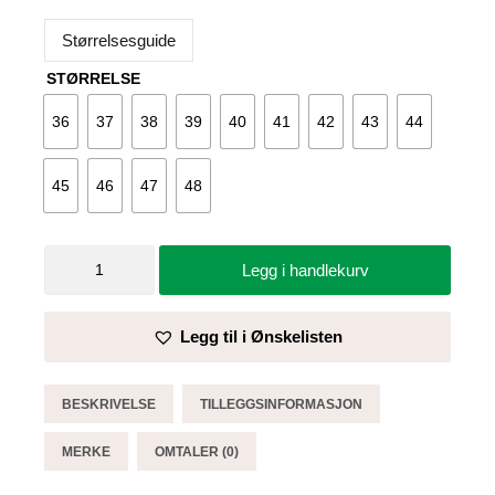
Størrelsesguide
STØRRELSE
36
37
38
39
40
41
42
43
44
45
46
47
48
Vernesko
Legg i handlekurv
Jo
SWIFT
BOA®
Legg til i Ønskelisten
Black
Low
-
BESKRIVELSE
TILLEGGSINFORMASJON
Elten
antall
MERKE
OMTALER (0)