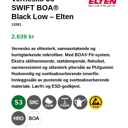
SWIFT BOA®
Black Low – Elten
12081
2.639
kr
Vernesko av slitesterk, vannavstøtende og
hurtigtørkende mikrofiber. Med BOA® Fit-system.
Ekstra sklihemmende, støtdempende, fleksibel,
varmeresistent og slitesterk yttersåle av PU/gummi.
Hudvennlig og svetteabsorberende innerfôr.
Innleggssåle av pustende og svetteabsorberende
materiale. Lærfri og ESD-godkjent.