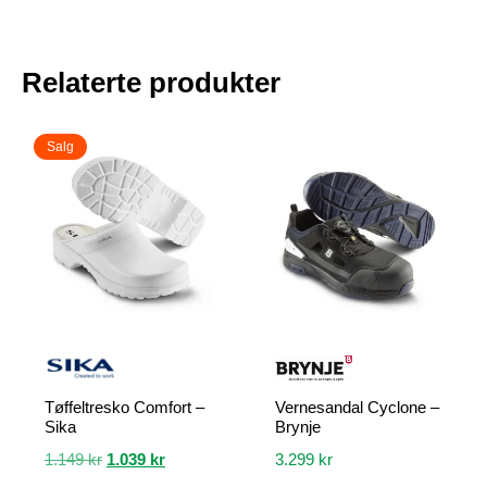
Relaterte produkter
Salg
Tøffeltresko Comfort –
Vernesandal Cyclone –
Sika
Brynje
Opprinnelig
Nåværende
1.149
kr
1.039
kr
3.299
kr
pris
pris