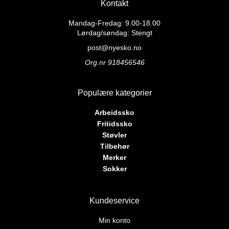
Kontakt
varianter.
varianter.
Alternativene
Alternativene
Mandag-Fredag: 9.00-18.00
kan
kan
Lørdag/søndag: Stengt
velges
velges
post@nyesko.no
på
på
Org.nr 918456546
produktsiden
produktsiden
Populære kategorier
Arbeidssko
Fritidssko
Støvler
Tilbehør
Merker
Sokker
Kundeservice
Min konto