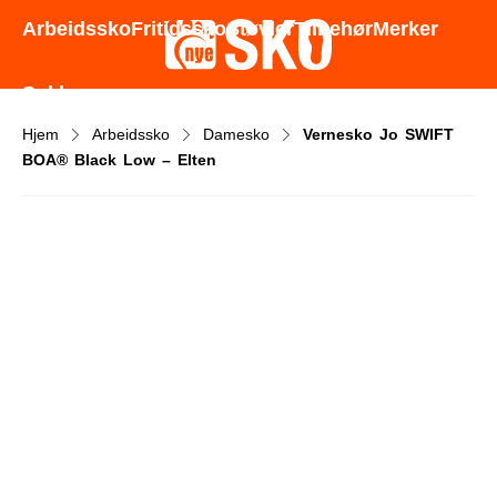
Godt utvalg - Gode priser - Rask levering
Arbeidssko
Fritidssko
Støvler
Tilbehør
Merker
Sokker
Hjem
Arbeidssko
Damesko
Vernesko Jo SWIFT
BOA® Black Low – Elten