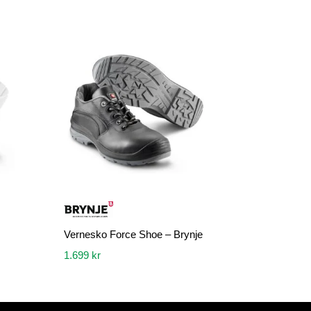
Vernesko Force Shoe – Brynje
1.699
kr
Dette
produktet