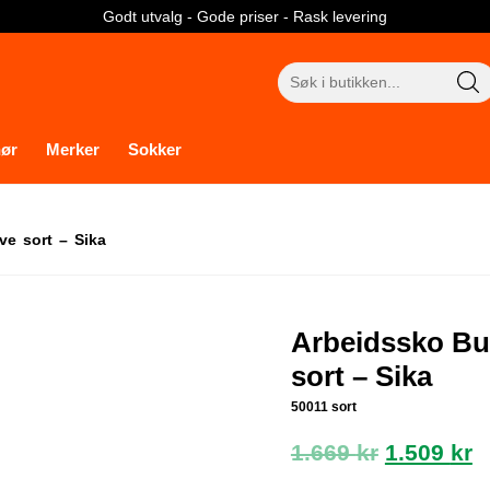
Godt utvalg - Gode priser - Rask levering
Søk
etter:
hør
Merker
Sokker
e sort – Sika
Arbeidssko Bu
sort – Sika
50011 sort
Opprinne
N
1.669
kr
1.509
kr
pris
p