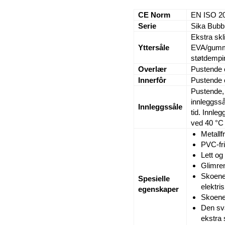
CE Norm
EN ISO 2
Serie
Sika Bubb
Ekstra skl
Yttersåle
EVA/gummi.
støtdempin
Overlær
Pustende o
Innerfôr
Pustende o
Pustende,
innleggsså
Innleggssåle
tid. Innle
ved 40 °C
Metallfr
PVC-fri
Lett og
Glimre
Skoene 
Spesielle
elektris
egenskaper
Skoene
Den sva
ekstra 