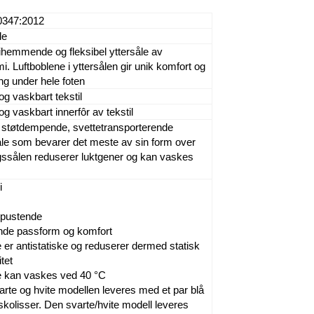
0347:2012
le
ihemmende og fleksibel yttersåle av
 Luftboblene i yttersålen gir unik komfort og
g under hele foten
g vaskbart tekstil
g vaskbart innerfôr av tekstil
 støtdempende, svettetransporterende
le som bevarer det meste av sin form over
ggssålen reduserer luktgener og kan vaskes
i
 pustende
nde passform og komfort
er antistatiske og reduserer dermed statisk
itet
 kan vaskes ved 40 °C
rte og hvite modellen leveres med et par blå
skolisser. Den svarte/hvite modell leveres