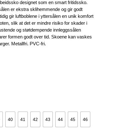
r:
rbeidssko designet som en smart fritidssko.
.509 kr.
sålen er ekstra sklihemmende og gir godt
tidig gir luftboblene i yttersålen en unik komfort
en, slik at det er mindre risiko for skader i
pustende og støtdempende innleggssålen
arer formen godt over tid. Skoene kan vaskes
ger. Metallfri. PVC-fri.
9
40
41
42
43
44
45
46