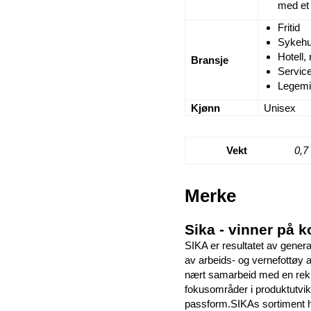
med et 
Fritid
Sykehu
Hotell,
Bransje
Service
Legemid
Kjønn
Unisex
Vekt
0,7
Merke
Sika - vinner på k
SIKA er resultatet av gener
av arbeids- og vernefottøy av
nært samarbeid med en rekke
fokusområder i produktutvikl
passform.SIKAs sortiment ha