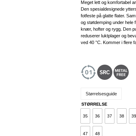
var:
e
Meget lett og komfortabel a
1.669 kr.
1
Den spesialdesignede ytter
fotfeste på glatte flater. Sam
og støtdemping under hele fot
knær, hofter og rygg. Den 
reduserer luktplager og bev
ved 40 °C. Kommer i flere far
Størrelsesguide
STØRRELSE
35
36
37
38
3
47
48