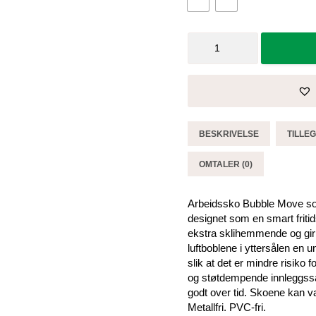
Arbeidssko
Bubble
Move
sort
-
Sika
antall
BESKRIVELSE
TILLE
OMTALER (0)
Arbeidssko Bubble Move sor
designet som en smart friti
ekstra sklihemmende og gir go
luftboblene i yttersålen en 
slik at det er mindre risiko
og støtdempende innleggsså
godt over tid. Skoene kan v
Metallfri. PVC-fri.