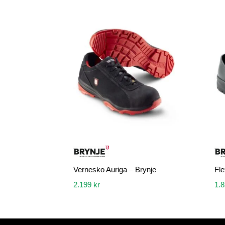
Vernesko Auriga – Brynje
Fle
2.199
kr
1.
Dette
Dette
produktet
produk