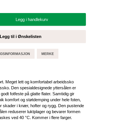
Legg i handlekurv
Legg til i Ønskelisten
GGSINFORMASJON
MERKE
t. Meget lett og komfortabel arbeidssko
dssko. Den spesialdesignede yttersålen er
dt fotfeste på glatte flater. Samtidig gir
unik komfort og støtdemping under hele foten,
 for skader i knær, hofter og rygg. Den pustende
len reduserer luktplager og bevarer formen
askes ved 40 °C. Kommer i flere farger.