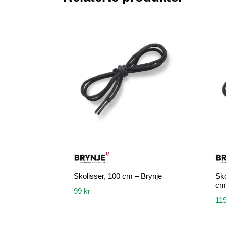
Skolisser, 100 cm – Brynje
Sk
cm
99
kr
11