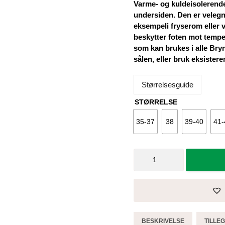
Varme- og kuldeisolerende 
undersiden. Den er velegn
eksempeli fryserom eller v
beskytter foten mot tempe
som kan brukes i alle Bryn
sålen, eller bruk eksister
Størrelsesguide
STØRRELSE
35-37
38
39-40
41-
Innleggssåle
Thermo
-
Brynje
antall
BESKRIVELSE
TILLE