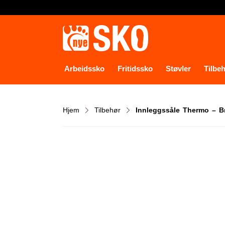
Arbeidssko
Fritidssko
Støvler
Tilbe
Hjem
Tilbehør
Innleggssåle Thermo – B