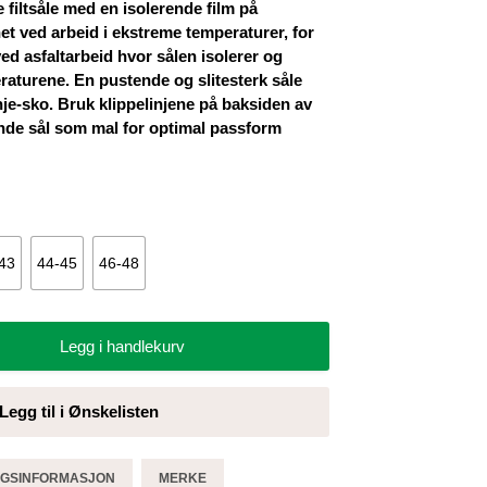
filtsåle med en isolerende film på
et ved arbeid i ekstreme temperaturer, for
ed asfaltarbeid hvor sålen isolerer og
raturene. En pustende og slitesterk såle
je-sko. Bruk klippelinjene på baksiden av
ende sål som mal for optimal passform
43
44-45
46-48
Legg i handlekurv
Legg til i Ønskelisten
GGSINFORMASJON
MERKE