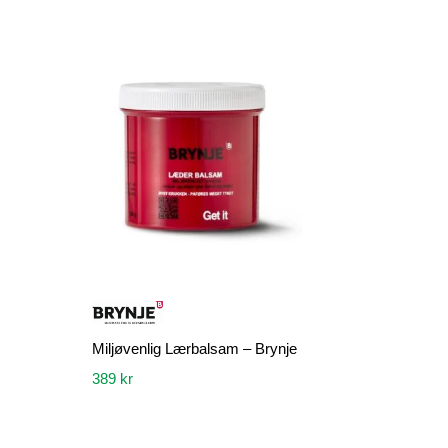
Miljøvenlig Lærbalsam – Brynje
389
kr