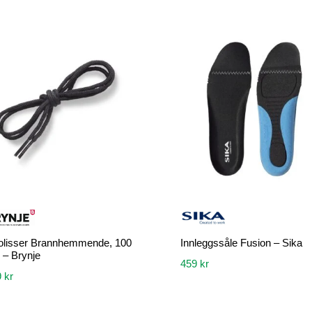
olisser Brannhemmende, 100
Innleggssåle Fusion – Sika
 – Brynje
459
kr
9
kr
Dette
produktet