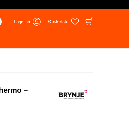
Ønskeliste
Logg inn
Thermo –