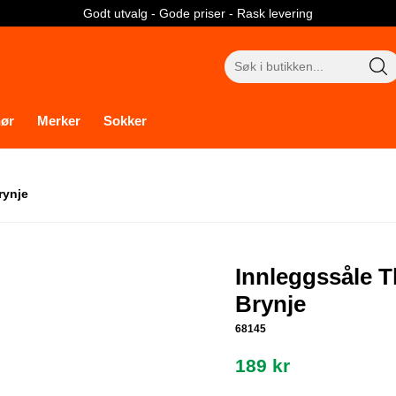
Godt utvalg - Gode priser - Rask levering
Søk
etter:
hør
Merker
Sokker
rynje
Innleggssåle 
Brynje
68145
189
kr