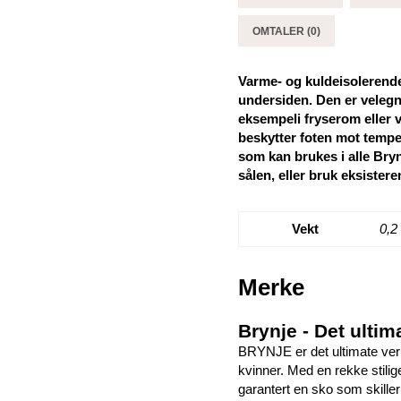
OMTALER (0)
Varme- og kuldeisolerende 
undersiden. Den er velegn
eksempeli fryserom eller v
beskytter foten mot tempe
som kan brukes i alle Bryn
sålen, eller bruk eksister
Vekt
0,2
Merke
Brynje - Det ultim
BRYNJE er det ultimate ver
kvinner. Med en rekke stilig
garantert en sko som skiller