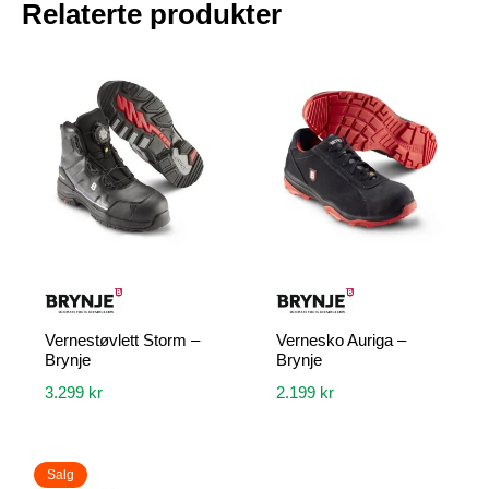
Relaterte produkter
Vernestøvlett Storm –
Vernesko Auriga –
Brynje
Brynje
3.299
kr
2.199
kr
Dette
Dette
produktet
produktet
Salg
har
har