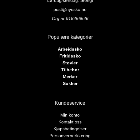
kan
kan
Lørdag/søndag: Stengt
velges
velges
post@nyesko.no
på
på
Org.nr 918456546
produktsiden
produktsiden
Populære kategorier
Arbeidssko
Fritidssko
Støvler
Tilbehør
Merker
Sokker
Kundeservice
Min konto
Kontakt oss
Kjøpsbetingelser
Personvernerklæring