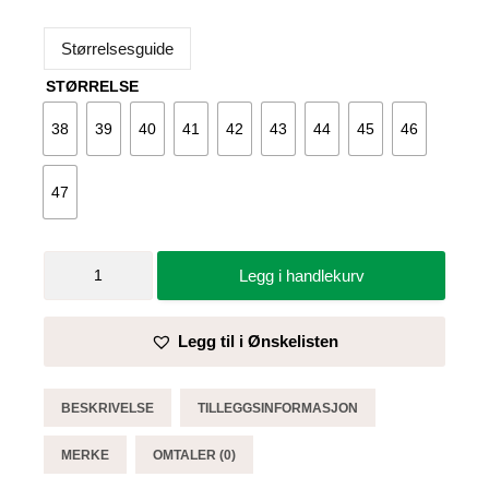
Størrelsesguide
STØRRELSE
38
39
40
41
42
43
44
45
46
47
Vernestøvlett
Legg i handlekurv
Tasmania
2.0
-
Legg til i Ønskelisten
Brynje
antall
BESKRIVELSE
TILLEGGSINFORMASJON
MERKE
OMTALER (0)