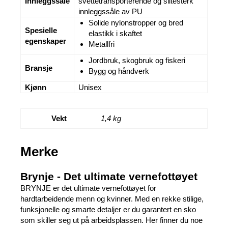
Innleggssåle
svettetransporterende og slitesterk
innleggssåle av PU
Solide nylonstropper og bred
Spesielle
elastikk i skaftet
egenskaper
Metallfri
Jordbruk, skogbruk og fiskeri
Bransje
Bygg og håndverk
Kjønn
Unisex
Vekt
1,4 kg
Merke
Brynje - Det ultimate vernefottøyet
BRYNJE er det ultimate vernefottøyet for
hardtarbeidende menn og kvinner. Med en rekke stilige,
funksjonelle og smarte detaljer er du garantert en sko
som skiller seg ut på arbeidsplassen. Her finner du noe