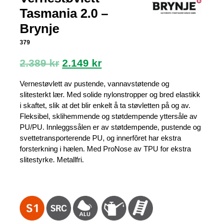
Tasmania 2.0 –
Brynje
379
Opprinnelig
Nåværende
2.389
kr
2.149
kr
pris
pris
var:
er:
Vernestøvlett av pustende, vannavstøtende og
2.389 kr.
2.149 kr.
slitesterkt lær. Med solide nylonstropper og bred elastikk
i skaftet, slik at det blir enkelt å ta støvletten på og av.
Fleksibel, sklihemmende og støtdempende yttersåle av
PU/PU. Innleggssålen er av støtdempende, pustende og
svettetransporterende PU, og innerfôret har ekstra
forsterkning i hælen. Med ProNose av TPU for ekstra
slitestyrke. Metallfri.