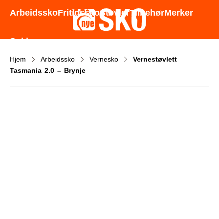
Godt utvalg - Gode priser - Rask levering
Arbeidssko
Fritidssko
Støvler
Tilbehør
Merker
Sokker
Hjem
Arbeidssko
Vernesko
Vernestøvlett
Tasmania 2.0 – Brynje