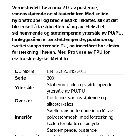
Vernestøvlett Tasmania 2.0. av pustende,
vannavstøtende og slitesterkt lær. Med solide
nylonstropper og bred elastikk i skaftet, slik at det
blir enkelt å ta støvletten på og av. Fleksibel,
sklihemmende og støtdempende yttersåle av PU/PU.
Innleggssålen er av støtdempende, pustende og
svettetransporterende PU, og innerfôret har ekstra
forsterkning i hælen. Med ProNose av TPU for
ekstra slitestyrke. Metallfri.
CE Norm
EN ISO 20345:2011
Serie
300
Sklihemmende og støtdempende
Yttersåle
yttersåle av PU/PU
Pustende, vannavstøtende og
Overlær
slitesterkt lær
Svettetransporterende innerfôr av
Innerfôr
polyester/mesh, med forsterkning i
hælen for ekstra slitestyrke
Støtdempende, pustende,