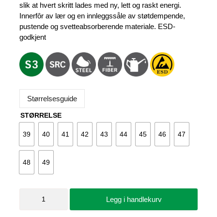
slik at hvert skritt lades med ny, lett og raskt energi.
Innerfôr av lær og en innleggssåle av støtdempende,
pustende og svetteabsorberende materiale. ESD-
godkjent
Størrelsesguide
STØRRELSE
39
40
41
42
43
44
45
46
47
48
49
Vernesko
Legg i handlekurv
Manager
XXB