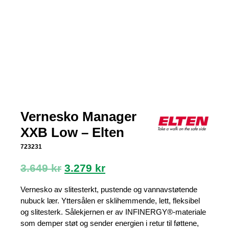
Vernesko Manager
XXB Low – Elten
723231
Opprinnelig
Nåværende
3.649
kr
3.279
kr
pris
pris
var:
er:
Vernesko av slitesterkt, pustende og vannavstøtende
3.649 kr.
3.279 kr.
nubuck lær. Yttersålen er sklihemmende, lett, fleksibel
og slitesterk. Sålekjernen er av INFINERGY®-materiale
som demper støt og sender energien i retur til føttene,