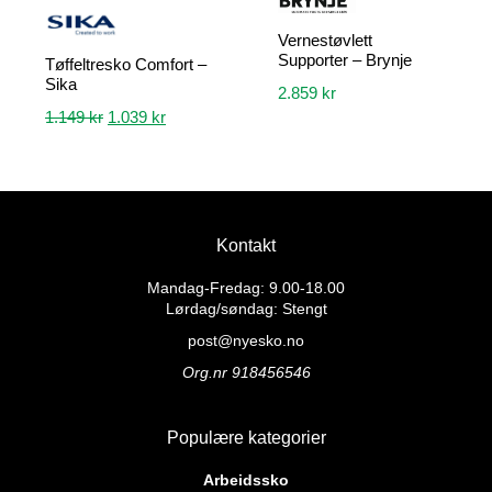
Vernestøvlett
Supporter – Brynje
Tøffeltresko Comfort –
Sika
2.859
kr
Opprinnelig
Nåværende
1.149
kr
1.039
kr
Dette
pris
pris
Dette
produktet
var:
er:
produktet
har
1.149 kr.
1.039 kr.
har
flere
flere
varianter.
Kontakt
varianter.
Alternativene
Alternativene
kan
Mandag-Fredag: 9.00-18.00
kan
velges
Lørdag/søndag: Stengt
velges
på
post@nyesko.no
på
produktsiden
Org.nr 918456546
produktsiden
Populære kategorier
Arbeidssko