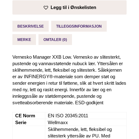
Low
Legg til i Ønskelisten
-
Elten
antall
BESKRIVELSE
TILLEGGSINFORMASJON
MERKE
OMTALER (0)
Vernesko Manager XXB Low. Vernesko av slitesterkt,
pustende og vannavstøtende nubuck lær. Yttersålen er
sklihemmende, lett, fleksibel og slitesterk. Sålekjernen
er av INFINERGY®-materiale som demper støt og
sender energien i retur til føttene, slik at hvert skritt lades
med ny, lett og raskt energi. Innerfôr av lær og en
innleggssåle av støtdempende, pustende og
svetteabsorberende materiale. ESD-godkjent
CE Norm
EN ISO 20345:2011
Serie
Wellmaxx
Sklihemmende, lett, fleksibel og
slitesterk yttersåle av PU. Med