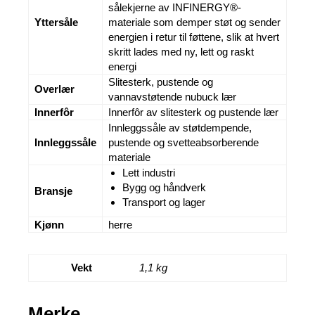
sålekjerne av INFINERGY®-
Yttersåle
materiale som demper støt og sender
energien i retur til føttene, slik at hvert
skritt lades med ny, lett og raskt
energi
Slitesterk, pustende og
Overlær
vannavstøtende nubuck lær
Innerfôr
Innerfôr av slitesterk og pustende lær
Innleggssåle av støtdempende,
Innleggssåle
pustende og svetteabsorberende
materiale
Lett industri
Bygg og håndverk
Bransje
Transport og lager
Kjønn
herre
Vekt
1,1 kg
Merke