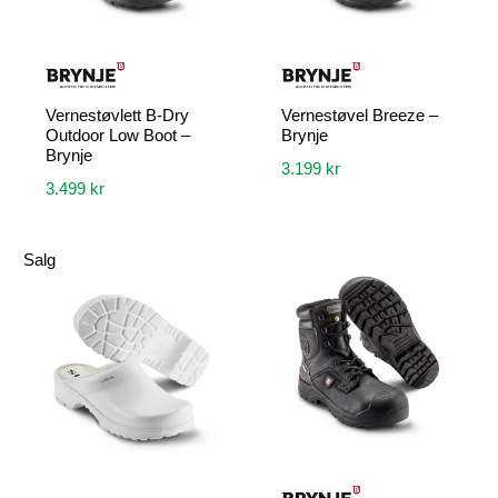
Vernestøvlett B-Dry
Vernestøvel Breeze –
Outdoor Low Boot –
Brynje
Brynje
3.199
kr
3.499
kr
Dette
Dette
produktet
produktet
Salg
har
har
flere
flere
varianter.
varianter.
Alternativene
Alternativene
kan
kan
velges
velges
på
på
produktsiden
produktsiden