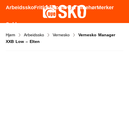
Godt utvalg - Gode priser - Rask levering
Arbeidssko
Fritidssko
Støvler
Tilbehør
Merker
Sokker
Hjem
Arbeidssko
Vernesko
Vernesko Manager
XXB Low – Elten