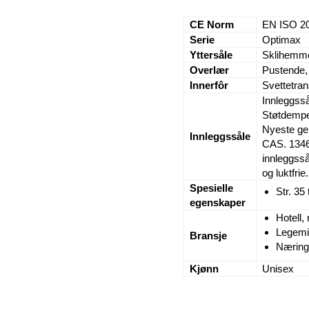
CE Norm
EN ISO 2
Serie
Optimax
Yttersåle
Sklihemme
Overlær
Pustende, 
Innerfôr
Svettetran
Innleggssål
Støtdempe
Nyeste gen
Innleggssåle
CAS. 1346
innleggsså
og luktfrie.
Spesielle
Str. 35 
egenskaper
Hotell,
Legemid
Bransje
Næring
Kjønn
Unisex