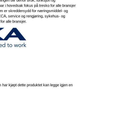
ingen blir derfor bruk, funksjon og
r i hovedsak fokus på tresko for alle bransjer
om er skreddersydd for næringsmiddel- og
CA, service og rengjøring, sykehus- og
or alle bransjer.
har kjøpt dette produktet kan legge igjen en