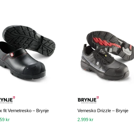
x fit Vernetresko – Brynje
Vernesko Drizzle – Brynje
859
kr
2.999
kr
Dette