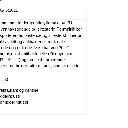
0345:2011
nde og støtdempende yttersåle av PU
vannavstøtende og slitesterkt Permair® lær
sporterende, pustende og slitesterkt innerfôr
e av lett og antibakterielt materiale.
nde og pustende. Vaskbar ved 30 °C
erasjon af antibakterielle (Zincpyrithion
3 – 41 – 7) og svetteabsorberende
ler som holder føttene tørre, godt ventilerte
til 50
 restaurant og kantine
delindustri
smiddelindustri