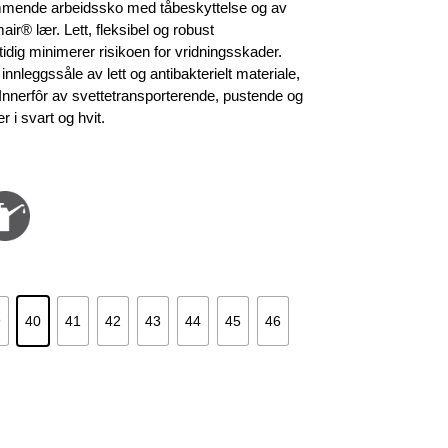
r:
emmende arbeidssko med tåbeskyttelse og av
.419 kr.
air® lær. Lett, fleksibel og robust
dig minimerer risikoen for vridningsskader.
nleggssåle av lett og antibakterielt materiale,
nnerfôr av svettetransporterende, pustende og
 i svart og hvit.
9
40
41
42
43
44
45
46