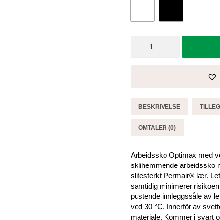
Arbeidssko
Optimax
med
vern
og
lisser
-
BESKRIVELSE
TILLE
Sika
antall
OMTALER (0)
Arbeidssko Optimax med vern
sklihemmende arbeidssko m
slitesterkt Permair® lær. Le
samtidig minimerer risikoe
pustende innleggssåle av let
ved 30 °C. Innerfôr av svett
materiale. Kommer i svart og