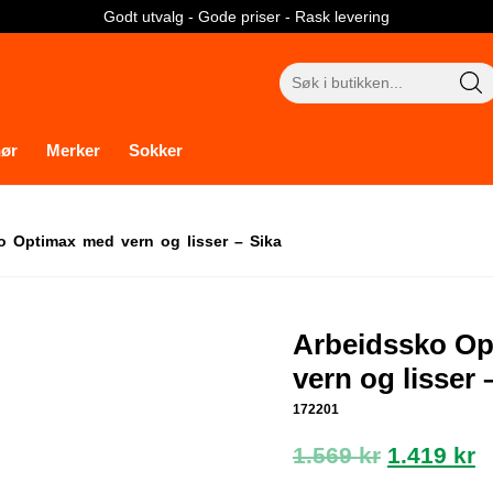
Godt utvalg - Gode priser - Rask levering
Søk
etter:
hør
Merker
Sokker
 Optimax med vern og lisser – Sika
Arbeidssko O
vern og lisser 
172201
Opprinne
N
1.569
kr
1.419
kr
pris
p