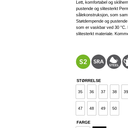
var:
e
Lett, komfortabel og sklih
1.569 kr.
1
pustende og slitesterkt Perm
sålekonstruksjon, som samti
Støtdempende og pustende in
som er vaskbar ved 30 °C. I
slitesterkt materiale. Kommer
STØRRELSE
35
36
37
38
3
47
48
49
50
FARGE