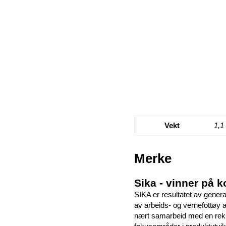
Vekt
1,1
Merke
Sika - vinner på k
SIKA er resultatet av gener
av arbeids- og vernefottøy av
nært samarbeid med en rekke