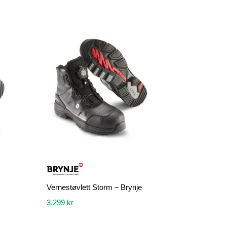
Vernestøvlett Storm – Brynje
3.299
kr
Dette