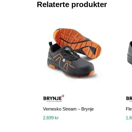
Relaterte produkter
Vernesko Stream – Brynje
Fle
2.699
kr
1.
Dette
Dette