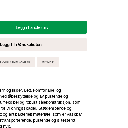
Legg i handlekurv
Legg til i Ønskelisten
GGSINFORMASJON
MERKE
 og lisser. Lett, komfortabel og
ed tåbeskyttelse og av pustende og
tt, fleksibel og robust sålekonstruksjon, som
n for vridningsskader. Støtdempende og
t og antibakterielt materiale, som er vaskbar
etransporterende, pustende og slitesterkt
 hvit.