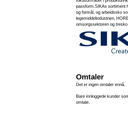
fokusområder i produktutvikl
passform.SIKAs sortiment ha
og formål, og arbeidssko s
legemiddelindustrien, HORE
omsorgssektoren og tresko f
Omtaler
Det er ingen omtaler ennå.
Bare innloggede kunder som 
omtale.