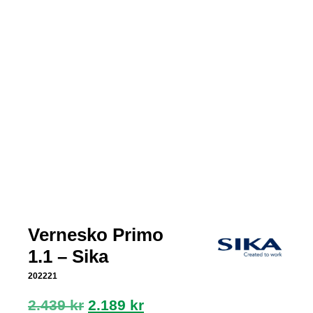
Vernesko Primo
1.1 – Sika
202221
Opprinnelig
Nåværende
2.439
kr
2.189
kr