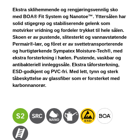
pris
pris
var:
er:
Ekstra sklihemmende og rengjøringsvennlig sko
2.439 kr.
2.189 kr.
med BOA® Fit System og Nanotoe™. Yttersålen har
solid stigegrep og stabiliserende gelenk som
motvirker vridning og fordeler trykket til hele sålen.
Skoen er av pustende, slitesterkt og vannavstøtende
Permair®-lær, og fôret er av svettetransporterende
og hurtigtørkende Sympatex Moisture-Tech®, med
ekstra forsterkning i hælen. Pustende, vaskbar og
antibakteriell innleggssåle. Ekstra tåforsterkning,
ESD-godkjent og PVC-fri. Med lett, tynn og sterk
tåbeskyttelse av glassfiber som er forsterket med
karbonnanorør.