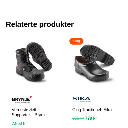
Relaterte produkter
Salg
Vernestøvlett
Clog Traditionel- Sika
Supporter – Brynje
Opprinnelig
Nåværende
859
kr
779
kr
2.859
kr
pris
pris