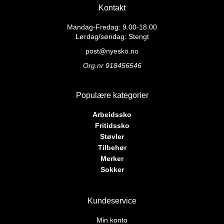
flere
varianter.
Kontakt
varianter.
Alternativene
Alternativene
Mandag-Fredag: 9.00-18.00
kan
kan
Lørdag/søndag: Stengt
velges
velges
på
post@nyesko.no
på
produktsiden
Org.nr 918456546
produktsiden
Populære kategorier
Arbeidssko
Fritidssko
Støvler
Tilbehør
Merker
Sokker
Kundeservice
Min konto