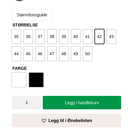
Størrelsesguide
STØRRELSE
35
36
37
38
39
40
41
42
43
44
45
46
47
48
49
50
FARGE
Vernesko
Legg i handlekurv
Primo
1.1
-
Legg til i Ønskelisten
Sika
antall