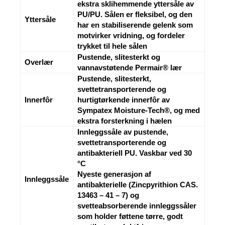
ekstra sklihemmende yttersåle av
PU/PU. Sålen er fleksibel, og den
Yttersåle
har en stabiliserende gelenk som
motvirker vridning, og fordeler
trykket til hele sålen
Pustende, slitesterkt og
Overlær
vannavstøtende Permair® lær
Pustende, slitesterkt,
svettetransporterende og
Innerfôr
hurtigtørkende innerfôr av
Sympatex Moisture-Tech®, og med
ekstra forsterkning i hælen
Innleggssåle av pustende,
svettetransporterende og
antibakteriell PU. Vaskbar ved 30
°C
Nyeste generasjon af
Innleggssåle
antibakterielle (Zincpyrithion CAS.
13463 – 41 – 7) og
svetteabsorberende innleggssåler
som holder føttene tørre, godt