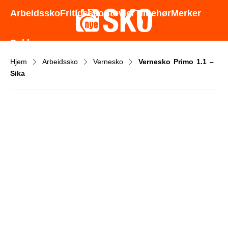
Godt utvalg - Gode priser - Rask levering
Arbeidssko
Fritidssko
Støvler
Tilbehør
Merker
Sokker
Hjem
Arbeidssko
Vernesko
Vernesko Primo 1.1 –
Sika