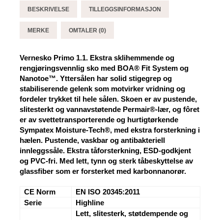
BESKRIVELSE
TILLEGGSINFORMASJON
MERKE
OMTALER (0)
Vernesko Primo 1.1. Ekstra sklihemmende og
rengjøringsvennlig sko med BOA® Fit System og
Nanotoe™. Yttersålen har solid stigegrep og
stabiliserende gelenk som motvirker vridning og
fordeler trykket til hele sålen. Skoen er av pustende,
slitesterkt og vannavstøtende Permair®-lær, og fôret
er av svettetransporterende og hurtigtørkende
Sympatex Moisture-Tech®, med ekstra forsterkning i
hælen. Pustende, vaskbar og antibakteriell
innleggssåle. Ekstra tåforsterkning, ESD-godkjent
og PVC-fri. Med lett, tynn og sterk tåbeskyttelse av
glassfiber som er forsterket med karbonnanorør.
CE Norm
EN ISO 20345:2011
Serie
Highline
Lett, slitesterk, støtdempende og