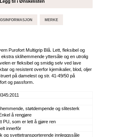
Legg til i Ønskelisten
GGSINFORMASJON
MERKE
 Purofort Multigrip Blå. Lett, fleksibel og
 ekstra sklihemmende yttersåle og en utrolig
velen er fleksibel og smidig selv ved lave
ar og resistent overfor kjemikalier, blod, oljer
struert på damelest og str. 41-49/50 på
mfort og passform.
0345:2011
lihemmende, støtdempende og slitesterk
 Enkel å rengjøre
tt PU, som er lett å gjøre ren
elt innerfôr
k og svettetransporterende innleggssåle