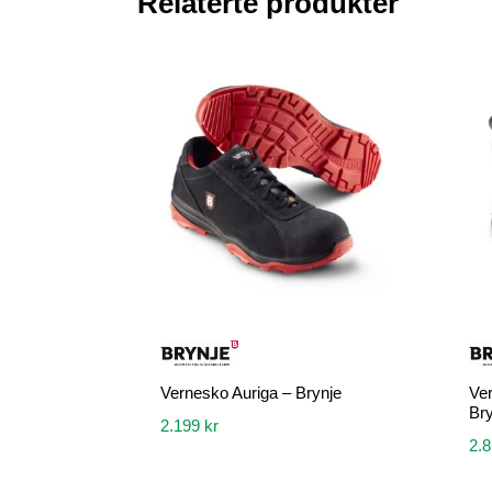
Relaterte produkter
Vernesko Auriga – Brynje
Ver
Bry
2.199
kr
2.
Dette
Dette