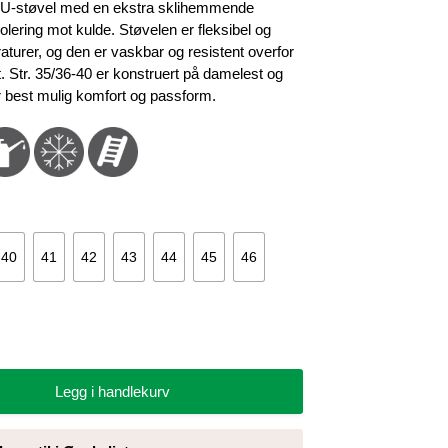
r:
rk PU-støvel med en ekstra sklihemmende
.539 kr.
solering mot kulde. Støvelen er fleksibel og
aturer, og den er vaskbar og resistent overfor
ett. Str. 35/36-40 er konstruert på damelest og
or best mulig komfort og passform.
40
41
42
43
44
45
46
Legg i handlekurv