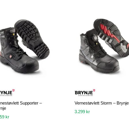
nestøvlett Supporter –
Vernestøvlett Storm – Brynje
nje
3.299
kr
859
kr
Dette