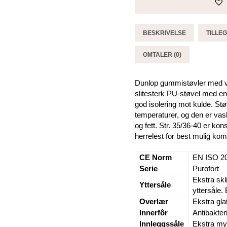
Purofort
Multigrip
Blå
BESKRIVELSE
TILLE
antall
OMTALER (0)
Dunlop gummistøvler med vern
slitesterk PU-støvel med en
god isolering mot kulde. Stø
temperaturer, og den er vaskb
og fett. Str. 35/36-40 er kon
herrelest for best mulig ko
CE Norm
EN ISO 2
Serie
Purofort
Ekstra sk
Yttersåle
yttersåle.
Overlær
Ekstra gla
Innerfôr
Antibakteri
Innleggssåle
Ekstra my