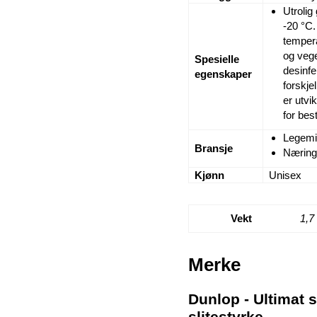
Utrolig
-20 °C.
tempera
og veget
Spesielle
desinfe
egenskaper
forskje
er utvi
for bes
Legemid
Bransje
Næring
Kjønn
Unisex
Vekt
1,7
Merke
Dunlop - Ultimat 
slitestyrke