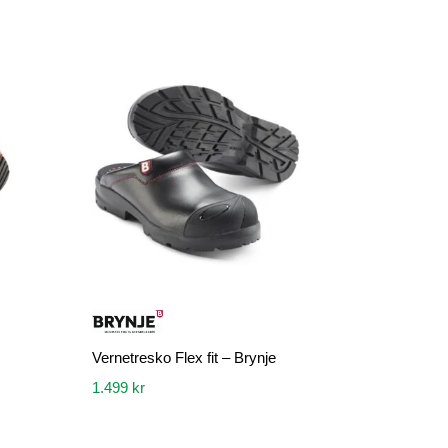
Vernetresko Flex fit – Brynje
1.499
kr
Dette