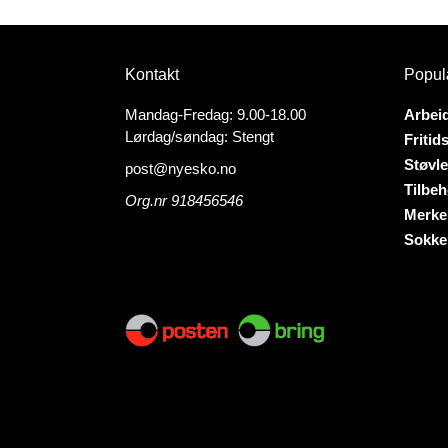
produktet
produk
har
har
flere
flere
varianter.
Kontakt
Popul
variant
Alternativene
Altern
kan
Mandag-Fredag: 9.00-18.00
Arbei
kan
velges
Lørdag/søndag: Stengt
Fritid
velges
på
Støvle
post@nyesko.no
på
produktsiden
Tilbeh
produk
Org.nr 918456546
Merke
Sokke