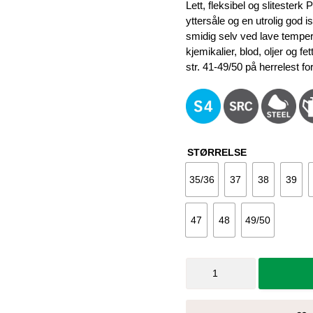
var:
e
Lett, fleksibel og sliteste
1.699 kr.
1
yttersåle og en utrolig god i
smidig selv ved lave temper
kjemikalier, blod, oljer og f
str. 41-49/50 på herrelest f
STØRRELSE
35/36
37
38
39
47
48
49/50
Dunlop
gummistøvler
med
vern