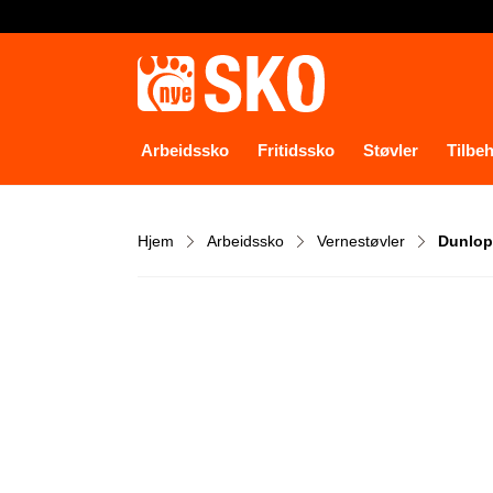
Arbeidssko
Fritidssko
Støvler
Tilbe
Hjem
Arbeidssko
Vernestøvler
Dunlop 