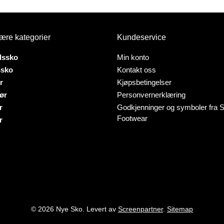
produktet
tet
har
flere
varianter.
ære kategorier
Kundeservice
er.
Alternativene
ativene
kan
dssko
Min konto
velges
ssko
Kontakt oss
på
r
Kjøpsbetingelser
produktsiden
ør
Personvernerklæring
tsiden
r
Godkjenninger og symboler fra S
Footwear
r
© 2026 Nye Sko. Levert av
Screenpartner
.
Sitemap