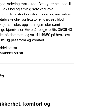
 god isolering mot kulde. Beskytter helt ned til
 Fleksibel og smidig selv ved lave
turer Resistent overfor mineraler, animalske
abilske oljer og fettstoffer, gjødsel, blod,
ksjonsmidler, oppløsningsmidler samt
llige kjemikalier Enkel å rengjøre Str. 35/36-40
klet på damelest og str. 41-49/50 på herrelest
t mulig passform og komfort
delindustri
smiddelindustri
 kg
sikkerhet, komfort og