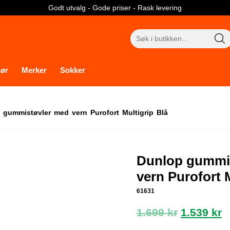
Godt utvalg - Gode priser - Rask levering
Søk
etter:
hør
Merker
Sokker
gummistøvler med vern Purofort Multigrip Blå
Dunlop gummi
vern Purofort 
61631
Opprinne
N
1.699
kr
1.539
kr
pris
p