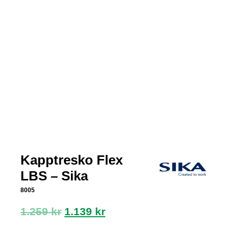
Kapptresko Flex
LBS – Sika
8005
Opprinnelig
Nåværende
1.259
kr
1.139
kr
pris
pris