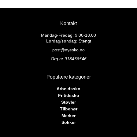
Dette
var:
er:
produktet
859 kr.
779 kr.
produktet
1.569 kr.
1.419 kr.
har
har
flere
flere
varianter.
Kontakt
varianter.
Alternativene
Alternativene
Mandag-Fredag: 9.00-18.00
kan
kan
Lørdag/søndag: Stengt
velges
velges
på
post@nyesko.no
på
produktsiden
Org.nr 918456546
produktsiden
Populære kategorier
Arbeidssko
Fritidssko
Støvler
Tilbehør
Merker
Sokker