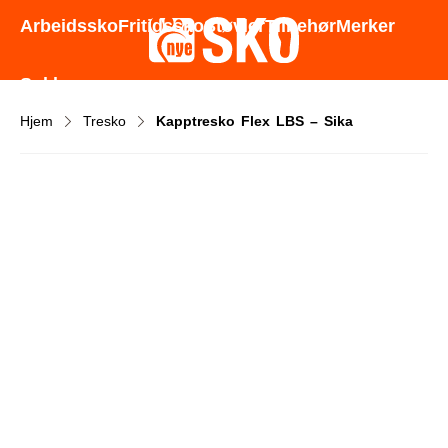
Godt utvalg - Gode priser - Rask levering
Arbeidssko
Fritidssko
Støvler
Tilbehør
Merker
Sokker
Hjem
Tresko
Kapptresko Flex LBS – Sika