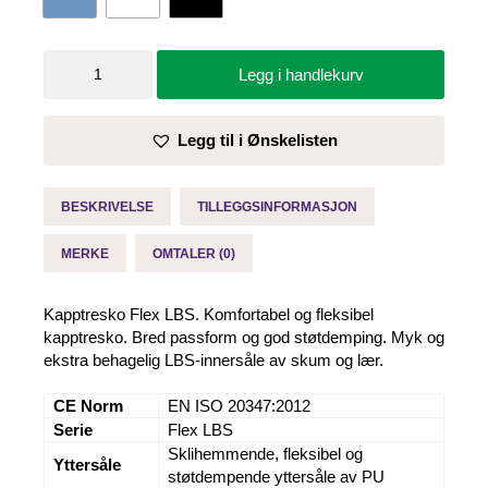
Kapptresko
Legg i handlekurv
Flex
LBS
-
Legg til i Ønskelisten
Sika
antall
BESKRIVELSE
TILLEGGSINFORMASJON
MERKE
OMTALER (0)
Kapptresko Flex LBS. Komfortabel og fleksibel
kapptresko. Bred passform og god støtdemping. Myk og
ekstra behagelig LBS-innersåle av skum og lær.
CE Norm
EN ISO 20347:2012
Serie
Flex LBS
Sklihemmende, fleksibel og
Yttersåle
støtdempende yttersåle av PU