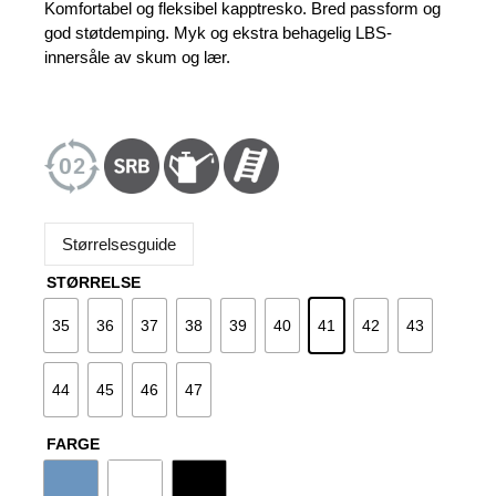
var:
er:
Komfortabel og fleksibel kapptresko. Bred passform og
1.259 kr.
1.139 kr.
god støtdemping. Myk og ekstra behagelig LBS-
innersåle av skum og lær.
Størrelsesguide
STØRRELSE
35
36
37
38
39
40
41
42
43
44
45
46
47
FARGE