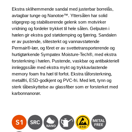
pris
pris
var:
er:
Ekstra sklihemmende sandal med justerbar borrelås,
1.959 kr.
1.769 kr.
avtagbar tunge og Nanotoe™. Yttersålen har solid
stigegrep og stabiliserende gelenk som motvirker
vridning og fordeler trykket til hele sålen. Gelputen i
hælen gir ekstra god støtdemping og fjæring. Sandalen
er av pustende, slitesterkt og vannavstøtende
Permair®-lær, og fôret er av svettetransporterende og
hurtigtørkende Sympatex Moisture-Tech®, med ekstra
forsterkning i hælen. Pustende, vaskbar og antibakteriell
innleggssåle med ekstra mykt og trykkavlastende
memory foam fra hæl til forfot. Ekstra tåforsterkning,
metallfri, ESD-godkjent og PVC-fri. Med lett, tynn og
sterk tåbeskyttelse av glassfiber som er forsterket med
karbonnanorør.