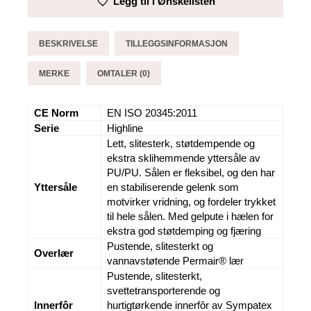
Legg til i Ønskelisten
antall
BESKRIVELSE
TILLEGGSINFORMASJON
MERKE
OMTALER (0)
CE Norm
EN ISO 20345:2011
Serie
Highline
Lett, slitesterk, støtdempende og
ekstra sklihemmende yttersåle av
PU/PU. Sålen er fleksibel, og den har
Yttersåle
en stabiliserende gelenk som
motvirker vridning, og fordeler trykket
til hele sålen. Med gelpute i hælen for
ekstra god støtdemping og fjæring
Pustende, slitesterkt og
Overlær
vannavstøtende Permair® lær
Pustende, slitesterkt,
svettetransporterende og
Innerfôr
hurtigtørkende innerfôr av Sympatex