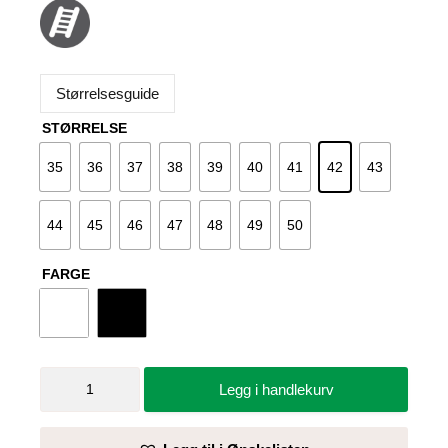
Størrelsesguide
STØRRELSE
35
36
37
38
39
40
41
42
43
44
45
46
47
48
49
50
FARGE
Vernesandal
Legg i handlekurv
Lead
-
Sika