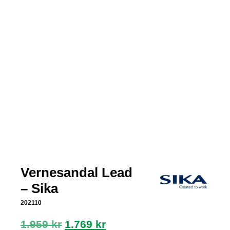
Vernesandal Lead
– Sika
202110
Opprinnelig
Nåværende
1.959
kr
1.769
kr