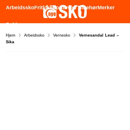
Godt utvalg - Gode priser - Rask levering
Arbeidssko
Fritidssko
Støvler
Tilbehør
Merker
Sokker
Hjem
Arbeidssko
Vernesko
Vernesandal Lead –
Sika