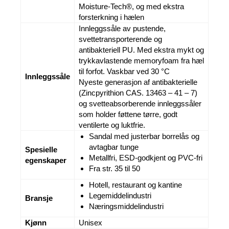
Moisture-Tech®, og med ekstra
forsterkning i hælen
Innleggssåle av pustende,
svettetransporterende og
antibakteriell PU. Med ekstra mykt og
trykkavlastende memoryfoam fra hæl
til forfot. Vaskbar ved 30 °C
Innleggssåle
Nyeste generasjon af antibakterielle
(Zincpyrithion CAS. 13463 – 41 – 7)
og svetteabsorberende innleggssåler
som holder føttene tørre, godt
ventilerte og luktfrie.
Sandal med justerbar borrelås og
avtagbar tunge
Spesielle
Metallfri, ESD-godkjent og PVC-fri
egenskaper
Fra str. 35 til 50
Hotell, restaurant og kantine
Legemiddelindustri
Bransje
Næringsmiddelindustri
Kjønn
Unisex