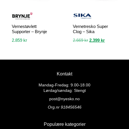
produktsiden
Vernestøvlett
Vernetresko Super
Supporter – Brynje
Clog – Sika
Opprinnelig
Nåværende
2.859
kr
2.669
kr
2.399
kr
pris
pris
Dette
Dette
var:
er:
produktet
produktet
2.669 kr.
2.399 kr.
har
har
flere
flere
Kontakt
varianter.
varianter.
Alternativene
Alternativene
Mandag-Fredag: 9.00-18.00
kan
kan
Lørdag/søndag: Stengt
velges
velges
post@nyesko.no
på
på
Org.nr 918456546
produktsiden
produktsiden
Populære kategorier