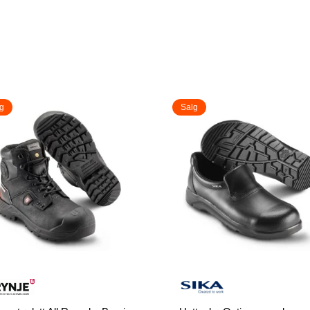
g
Salg