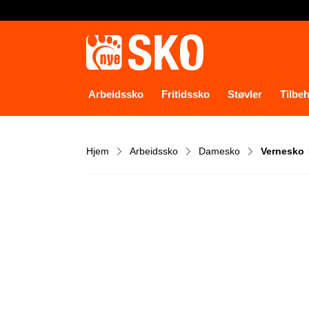
Arbeidssko
Fritidssko
Støvler
Tilbe
Hjem
Arbeidssko
Damesko
Vernesko 