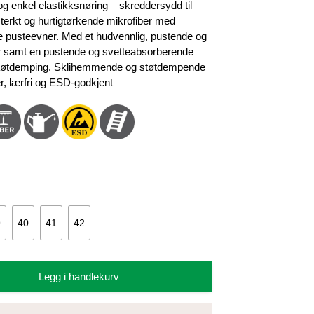
 enkel elastikksnøring – skreddersydd til
testerkt og hurtigtørkende mikrofiber med
ye pusteevner. Med et hudvennlig, pustende og
r samt en pustende og svetteabsorberende
 støtdemping. Sklihemmende og støtdempende
er, lærfri og ESD-godkjent
9
40
41
42
Legg i handlekurv