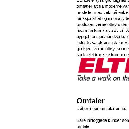
ELTEN er tysk grundighet! U
omfatter alt fra moderne var
modeller med vekt på enkle 
funksjonalitet og innovativ 
produsert vernefottøy siden 
hva man kan kreve av en ve
byggebransjen/håndverksbran
industri.Karakteristisk for 
godkjent vernefottøy, som e
sarte elektroniske komponen
Omtaler
Det er ingen omtaler ennå.
Bare innloggede kunder som 
omtale.