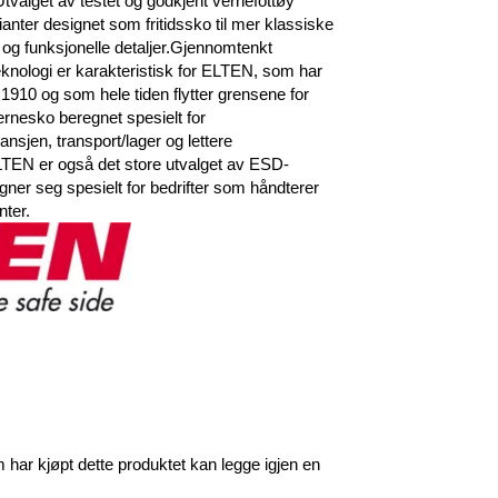
tvalget av testet og godkjent vernefottøy
ianter designet som fritidssko til mer klassiske
og funksjonelle detaljer.Gjennomtenkt
teknologi er karakteristisk for ELTEN, som har
1910 og som hele tiden flytter grensene for
rnesko beregnet spesielt for
sjen, transport/lager og lettere
ELTEN er også det store utvalget av ESD-
gner seg spesielt for bedrifter som håndterer
ter.
har kjøpt dette produktet kan legge igjen en