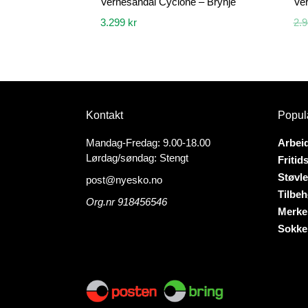
Vernesandal Cyclone – Brynje
Ver
3.299
kr
2.
Dette
Dette
produktet
produk
har
har
flere
flere
varianter.
variant
Kontakt
Popul
Alternativene
Altern
kan
kan
Mandag-Fredag: 9.00-18.00
Arbei
velges
velges
Lørdag/søndag: Stengt
Fritid
på
på
Støvle
post@nyesko.no
produktsiden
produk
Tilbeh
Org.nr 918456546
Merke
Sokke