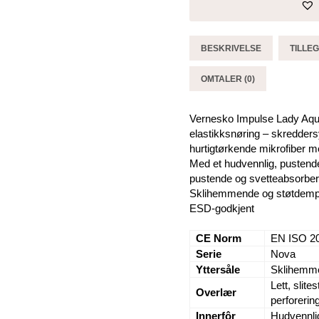
Low
-
Elten
BESKRIVELSE
TILLE
antall
OMTALER (0)
Vernesko Impulse Lady Aqu
elastikksnøring – skreddersydd
hurtigtørkende mikrofiber m
Med et hudvennlig, pustend
pustende og svetteabsorber
Sklihemmende og støtdempend
ESD-godkjent
CE Norm
EN ISO 2
Serie
Nova
Yttersåle
Sklihemme
Lett, slit
Overlær
perforerin
Innerfôr
Hudvennli