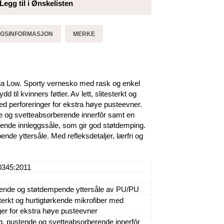
Legg til i Ønskelisten
GGSINFORMASJON
MERKE
a Low. Sporty vernesko med rask og enkel
 til kvinners føtter. Av lett, slitesterkt og
ed perforeringer for ekstra høye pusteevner.
e og svetteabsorberende innerfôr samt en
ende innleggssåle, som gir god støtdemping.
e yttersåle. Med refleksdetaljer, lærfri og
0345:2011
nde og støtdempende yttersåle av PU/PU
esterkt og hurtigtørkende mikrofiber med
ger for ekstra høye pusteevner
g, pustende og svetteabsorberende innerfôr