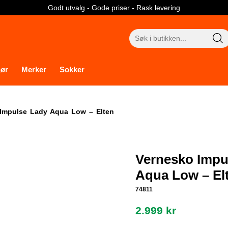
Godt utvalg - Gode priser - Rask levering
Søk
etter:
hør
Merker
Sokker
Impulse Lady Aqua Low – Elten
Vernesko Impu
Aqua Low – El
74811
2.999
kr