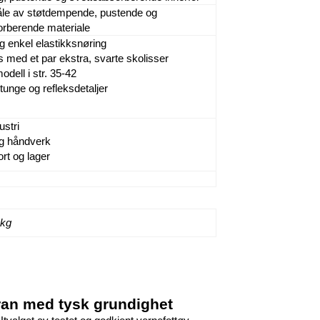
åle av støtdempende, pustende og
orberende materiale
 enkel elastikksnøring
 med et par ekstra, svarte skolisser
ell i str. 35-42
tunge og refleksdetaljer
ustri
g håndverk
rt og lager
 kg
foran med tysk grundighet