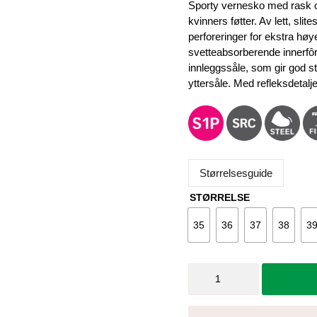
Sporty vernesko med rask og
kvinners føtter. Av lett, sli
perforeringer for ekstra hø
svetteabsorberende innerfô
innleggssåle, som gir god
yttersåle. Med refleksdetalj
Størrelsesguide
STØRRELSE
35
36
37
38
3
Vernesko
Impulse
Lady
Aqua