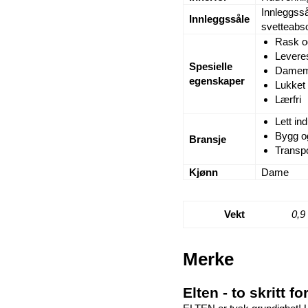
Innleggss
Innleggssåle
svetteabs
Rask og
Leveres
Spesielle
Damemod
egenskaper
Lukket 
Lærfri
Lett ind
Bygg o
Bransje
Transpo
Kjønn
Dame
Vekt
0,9
Merke
Elten - to skritt 