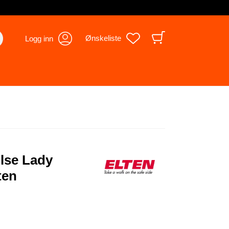
Ønskeliste
Logg inn
lse Lady
ten