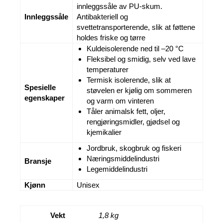
innleggssåle av PU-skum.
Innleggssåle
Antibakteriell og
svettetransporterende, slik at føttene
holdes friske og tørre
Kuldeisolerende ned til –20 °C
Fleksibel og smidig, selv ved lave
temperaturer
Termisk isolerende, slik at
Spesielle
støvelen er kjølig om sommeren
egenskaper
og varm om vinteren
Tåler animalsk fett, oljer,
rengjøringsmidler, gjødsel og
kjemikalier
Jordbruk, skogbruk og fiskeri
Næringsmiddelindustri
Bransje
Legemiddelindustri
Kjønn
Unisex
Vekt
1,8 kg