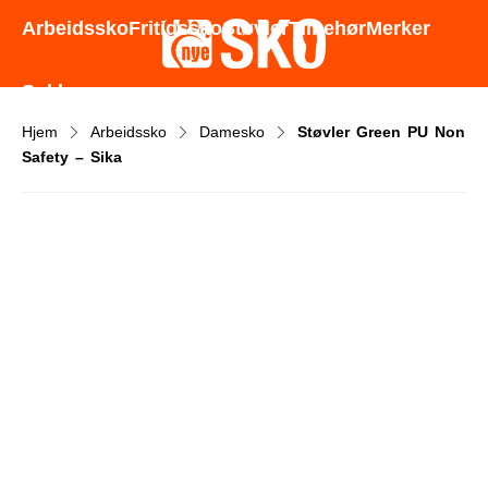
Godt utvalg - Gode priser - Rask levering
Arbeidssko
Fritidssko
Støvler
Tilbehør
Merker
Sokker
Hjem
Arbeidssko
Damesko
Støvler Green PU Non
Safety – Sika