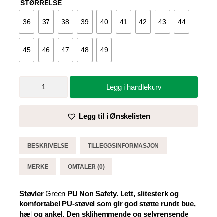
STØRRELSE
36
37
38
39
40
41
42
43
44
45
46
47
48
49
Støvler
Legg i handlekurv
Green
PU
Non
Legg til i Ønskelisten
Safety
-
Sika
BESKRIVELSE
TILLEGGSINFORMASJON
antall
MERKE
OMTALER (0)
Støvler
Green
PU Non Safety. Lett, slitesterk og
komfortabel PU-støvel som gir god støtte rundt bue,
hæl og ankel. Den sklihemmende og selvrensende