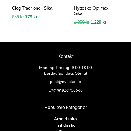
Clog Traditionel- Sika
Hyttesko Optimax –
Sika
Opprinnelig
Nåværende
859
kr
779
kr
Opprinnelig
Nåværende
1.359
kr
1.229
kr
pris
pris
pris
pris
Dette
var:
er:
Dette
var:
er:
produktet
859 kr.
779 kr.
produktet
1.359 kr.
1.229 kr.
har
har
flere
flere
varianter.
Kontakt
varianter.
Alternativene
Alternativene
kan
Mandag-Fredag: 9.00-18.00
kan
Lørdag/søndag: Stengt
velges
velges
på
post@nyesko.no
på
produktsiden
Org.nr 918456546
produktsiden
Populære kategorier
Arbeidssko
Fritidssko