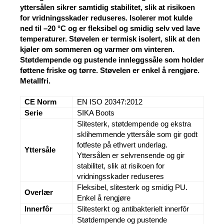
yttersålen sikrer samtidig stabilitet, slik at risikoen
for vridningsskader reduseres. Isolerer mot kulde
ned til –20 °C og er fleksibel og smidig selv ved lave
temperaturer. Støvelen er termisk isolert, slik at den
kjøler om sommeren og varmer om vinteren.
Støtdempende og pustende innleggssåle som holder
føttene friske og tørre. Støvelen er enkel å rengjøre.
Metallfri.
CE Norm
EN ISO 20347:2012
Serie
SIKA Boots
Slitesterk, støtdempende og ekstra
sklihemmende yttersåle som gir godt
fotfeste på ethvert underlag.
Yttersåle
Yttersålen er selvrensende og gir
stabilitet, slik at risikoen for
vridningsskader reduseres
Fleksibel, slitesterk og smidig PU.
Overlær
Enkel å rengjøre
Innerfôr
Slitesterkt og antibakterielt innerfôr
Støtdempende og pustende