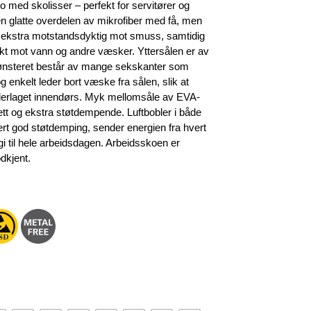
 med skolisser – perfekt for servitører og
n glatte overdelen av mikrofiber med få, men
n ekstra motstandsdyktig mot smuss, samtidig
kt mot vann og andre væsker. Yttersålen er av
ønsteret består av mange sekskanter som
og enkelt leder bort væske fra sålen, slik at
derlaget innendørs. Myk mellomsåle av EVA-
ett og ekstra støtdempende. Luftbobler i både
ært god støtdemping, sender energien fra hvert
rgi til hele arbeidsdagen. Arbeidsskoen er
dkjent.