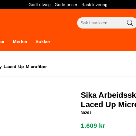
Godt utvalg - Gode priser - Rask levering
Søk
etter:
hør
Merker
Sokker
y Laced Up Microfiber
Sika Arbeidss
Laced Up Micr
30201
1.609
kr