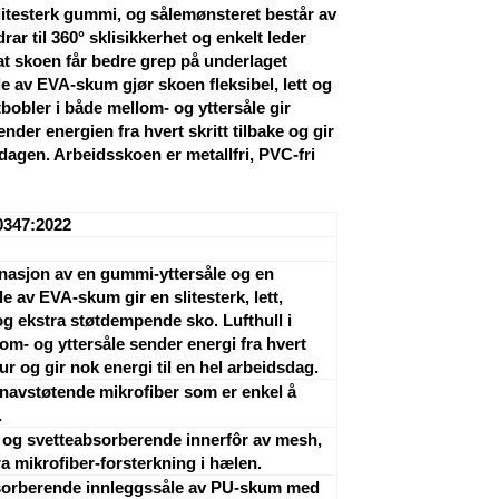
slitesterk gummi, og sålemønsteret består av
r til 360° sklisikkerhet og enkelt leder
 at skoen får bedre grep på underlaget
 av EVA-skum gjør skoen fleksibel, lett og
bobler i både mellom- og yttersåle gir
der energien fra hvert skritt tilbake og gir
sdagen. Arbeidsskoen er metallfri, PVC-fri
0347:2022
asjon av en gummi-yttersåle og en
e av EVA-skum gir en slitesterk, lett,
 og ekstra støtdempende sko. Lufthull i
om- og yttersåle sender energi fra hvert
etur og gir nok energi til en hel arbeidsdag.
nnavstøtende mikrofiber som er enkel å
.
og svetteabsorberende innerfôr av mesh,
a mikrofiber-forsterkning i hælen.
sorberende innleggssåle av PU-skum med