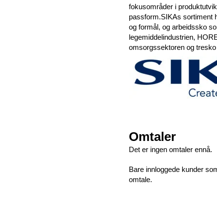
fokusområder i produktutvikl
passform.SIKAs sortiment ha
og formål, og arbeidssko s
legemiddelindustrien, HORE
omsorgssektoren og tresko f
Omtaler
Det er ingen omtaler ennå.
Bare innloggede kunder som 
omtale.