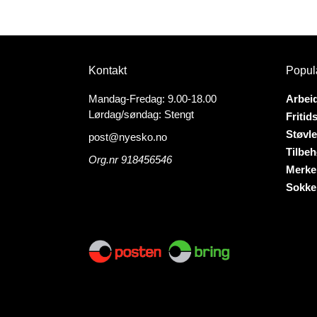
Dette
Dette
produktet
produk
har
har
flere
flere
Kontakt
Popul
varianter.
variant
Alternativene
Altern
Mandag-Fredag: 9.00-18.00
Arbei
kan
kan
Lørdag/søndag: Stengt
Fritid
velges
velges
Støvle
post@nyesko.no
på
på
Tilbeh
produktsiden
produk
Org.nr 918456546
Merke
Sokke