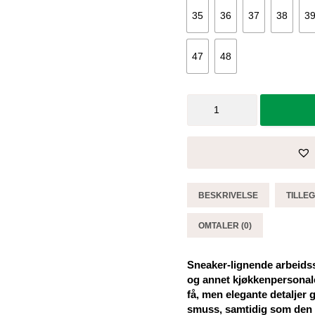
35
36
37
38
3
47
48
Sika
Arbeidssko
Energy
Laced
Up
Microfiber
antall
BESKRIVELSE
TILLE
OMTALER (0)
Sneaker-lignende arbeidss
og annet kjøkkenpersonale
få, men elegante detaljer
smuss, samtidig som den 