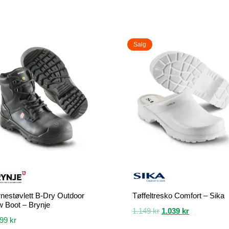
Salg
nestøvlett B-Dry Outdoor
Tøffeltresko Comfort – Sika
 Boot – Brynje
Opprinnelig
Nåværende
1.149
kr
1.039
kr
499
kr
pris
pris