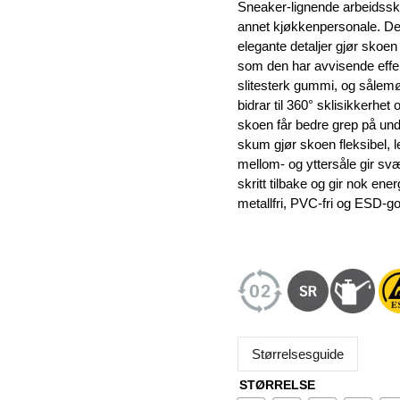
Sneaker-lignende arbeidssko
annet kjøkkenpersonale. De
elegante detaljer gjør skoe
som den har avvisende effe
slitesterk gummi, og sålem
bidrar til 360° sklisikkerhet 
skoen får bedre grep på un
skum gjør skoen fleksibel, l
mellom- og yttersåle gir sv
skritt tilbake og gir nok ene
metallfri, PVC-fri og ESD-go
Størrelsesguide
STØRRELSE