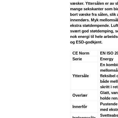
væsker. Yttersålen er av 
mange sekskanter som bidra
bort væske fra sålen, slik
innendørs. Myk mellomsåle
ekstra støtdempende. Luft
svært god støtdemping, sen
nok energi til hele arbeid
og ESD-godkjent.
CE Norm
EN ISO 2
Serie
Energy
En kombin
mellomsål
Yttersåle
fleksibel
både mell
skritt i r
Glatt, va
Overlær
holde ren
Pustende 
Innerfôr
med ekstr
Svetteab
Innleggssåle