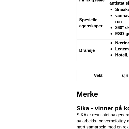
antistati
Sneake
vannav
Spesielle
ren
egenskaper
360° sk
ESD-g
Næring
Legemi
Bransje
Hotell,
Vekt
0,8
Merke
Sika - vinner på k
SIKA er resultatet av gener
av arbeids- og vernefottøy av
nært samarbeid med en rekke