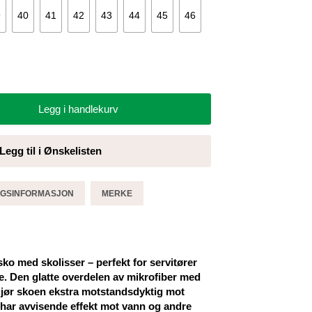
9
40
41
42
43
44
45
46
Legg i handlekurv
Legg til i Ønskelisten
GGSINFORMASJON
MERKE
ko med skolisser – perfekt for servitører
. Den glatte overdelen av mikrofiber med
 gjør skoen ekstra motstandsdyktig mot
har avvisende effekt mot vann og andre