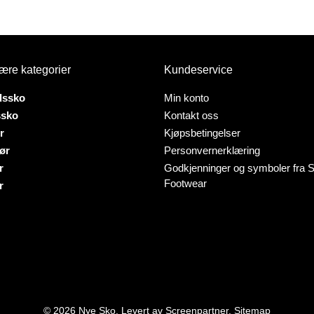
Dette
var:
er:
produktet
1.149 kr.
1.039 kr.
tet
har
flere
varianter.
ære kategorier
Kundeservice
er.
Alternativene
ativene
kan
dssko
Min konto
velges
ssko
Kontakt oss
på
r
Kjøpsbetingelser
produktsiden
ør
Personvernerklæring
tsiden
r
Godkjenninger og symboler fra S
Footwear
r
© 2026 Nye Sko. Levert av
Screenpartner
.
Sitemap