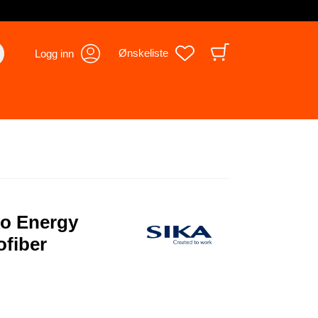
Ønskeliste
Logg inn
ko Energy
ofiber