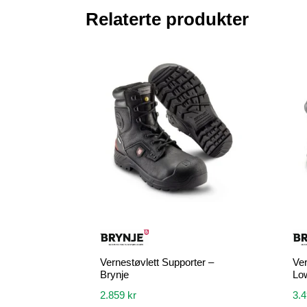
Relaterte produkter
Vernestøvlett Supporter –
Ver
Brynje
Low
2.859
kr
3.