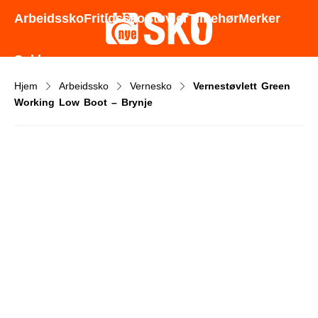
Godt utvalg - Gode priser - Rask levering
Arbeidssko
Fritidssko
Støvler
Tilbehør
Merker
Sokker
Hjem
Arbeidssko
Vernesko
Vernestøvlett Green
Working Low Boot – Brynje