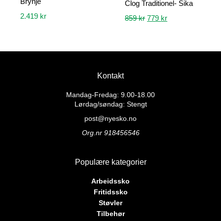
Brynje
Clog Traditionel- Sika
2.419
kr
Opprinnelig
Nåværende
859
kr
779
kr
pris
pris
Dette
Dette
var:
er:
produktet
produktet
859 kr.
779 kr.
har
har
flere
flere
Kontakt
varianter.
varianter.
Alternativene
Alternativene
Mandag-Fredag: 9.00-18.00
kan
kan
Lørdag/søndag: Stengt
velges
velges
post@nyesko.no
på
på
Org.nr 918456546
produktsiden
produktsiden
Populære kategorier
Arbeidssko
Fritidssko
Støvler
Tilbehør