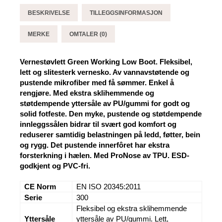
-
Brynje
BESKRIVELSE
TILLEGGSINFORMASJON
antall
MERKE
OMTALER (0)
Vernestøvlett Green Working Low Boot. Fleksibel,
lett og slitesterk vernesko. Av vannavstøtende og
pustende mikrofiber med få sømmer. Enkel å
rengjøre. Med ekstra sklihemmende og
støtdempende yttersåle av PU/gummi for godt og
solid fotfeste. Den myke, pustende og støtdempende
innleggssålen bidrar til svært god komfort og
reduserer samtidig belastningen på ledd, føtter, bein
og rygg. Det pustende innerfôret har ekstra
forsterkning i hælen. Med ProNose av TPU. ESD-
godkjent og PVC-fri.
CE Norm
EN ISO 20345:2011
Serie
300
Fleksibel og ekstra sklihemmende
Yttersåle
yttersåle av PU/gummi. Lett,