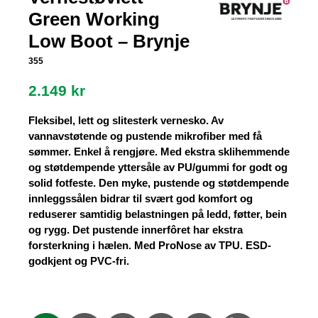
Green Working
Low Boot – Brynje
355
2.149
kr
Fleksibel, lett og slitesterk vernesko. Av
vannavstøtende og pustende mikrofiber med få
sømmer. Enkel å rengjøre. Med ekstra sklihemmende
og støtdempende yttersåle av PU/gummi for godt og
solid fotfeste. Den myke, pustende og støtdempende
innleggssålen bidrar til svært god komfort og
reduserer samtidig belastningen på ledd, føtter, bein
og rygg. Det pustende innerfôret har ekstra
forsterkning i hælen. Med ProNose av TPU. ESD-
godkjent og PVC-fri.