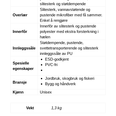
slitesterk og støtdempende
Slitesterk, vannavstøtende og
Overlær
pustende mikrofiber med få sømmer.
Enkel å rengjøre
Innerfôr av slitesterk og pustende
Innerfôr
polyester med ekstra forsterkning i
hælen
Støtdempende, pustende,
Innleggssåle
svettetransporterende og slitesterk
innleggssåle av PU
ESD-godkjent
Spesielle
PVC-fri
egenskaper
Jordbruk, skogbruk og fiskeri
Bransje
Bygg og håndverk
Kjønn
Unisex
Vekt
1,3 kg