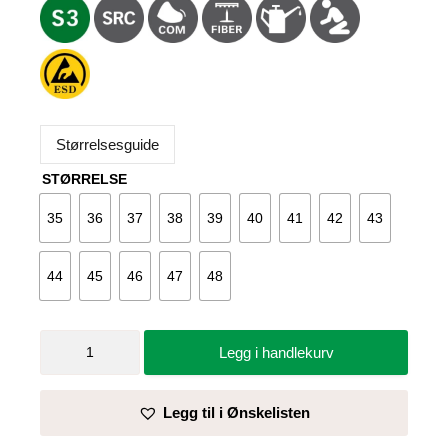
Størrelsesguide
STØRRELSE
35
36
37
38
39
40
41
42
43
44
45
46
47
48
Vernestøvlett
Legg i handlekurv
Green
Working
Low
Legg til i Ønskelisten
Boot