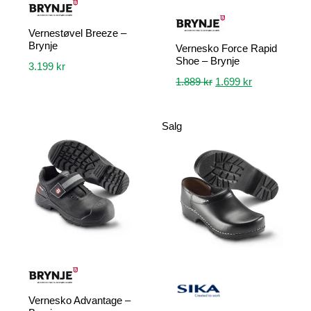
Vernestøvel Breeze –
Brynje
Vernesko Force Rapid
Shoe – Brynje
3.199
kr
Opprinnelig
Nåværende
1.889
kr
1.699
kr
Dette
pris
pris
produktet
Dette
var:
er:
har
produktet
Salg
1.889 kr.
1.699 kr.
flere
har
varianter.
flere
Alternativene
varianter.
kan
Alternativene
velges
kan
på
velges
produktsiden
på
produktsiden
Vernesko Advantage –