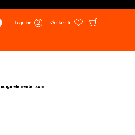
Ønskeliste
Logg inn
r mange elementer som