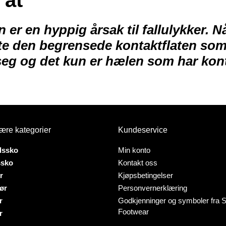
 er en hyppig årsak til
fallulykker
. N
fte den
begrensede kontaktflaten
som 
eg og det kun er
hælen som har kon
ære kategorier
Kundeservice
dssko
Min konto
ssko
Kontakt oss
r
Kjøpsbetingelser
ør
Personvernerklæring
r
Godkjenninger og symboler fra S
Footwear
r