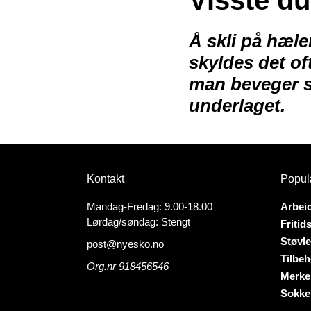
Å
skli
på hælen
skyldes det o
man beveger s
underlaget.
Kontakt
Popul
Mandag-Fredag: 9.00-18.00
Arbei
Lørdag/søndag: Stengt
Fritid
Støvle
post@nyesko.no
Tilbeh
Org.nr 918456546
Merke
Sokke