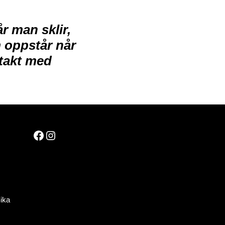
år man sklir,
oppstår når
takt med
Facebook
Instagram
ika