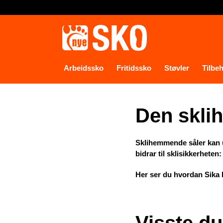
Arbeidssko
Fritidssko
Støvler
Tilbe
Den skli
Sklihemmende såler kan 
bidrar til sklisikkerheten
Her ser du hvordan Sika 
Visste du