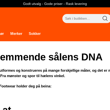
Godt utvalg - Gode priser - Rask levering
Søk
etter:
hør
Merker
Sokker
hemmende sålens DNA
utformes og konstrueres på mange forskjellige måter, og det e
: Fra mønster og spor til hælens vinkel.
Footwear holder deg på beina:
 at