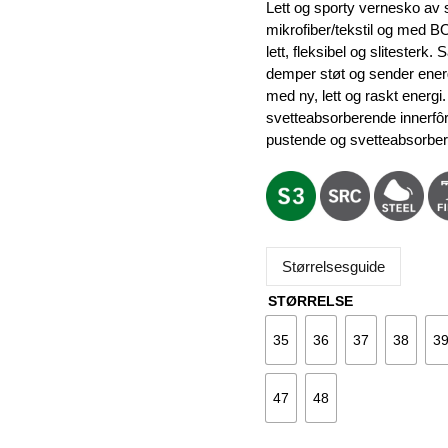
var:
e
Lett og sporty vernesko av 
3.259 kr.
2
mikrofiber/tekstil og med 
lett, fleksibel og sliteste
demper støt og sender energien
med ny, lett og raskt energi
svetteabsorberende innerfô
pustende og svetteabsorber
Størrelsesguide
STØRRELSE
35
36
37
38
3
47
48