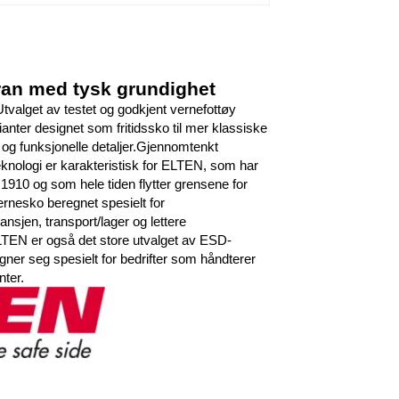
foran med tysk grundighet
tvalget av testet og godkjent vernefottøy
ianter designet som fritidssko til mer klassiske
og funksjonelle detaljer.Gjennomtenkt
teknologi er karakteristisk for ELTEN, som har
1910 og som hele tiden flytter grensene for
rnesko beregnet spesielt for
sjen, transport/lager og lettere
ELTEN er også det store utvalget av ESD-
gner seg spesielt for bedrifter som håndterer
ter.