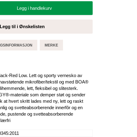
Legg i handlekurv
Legg til i Ønskelisten
GGSINFORMASJON
MERKE
k-Red Low. Lett og sporty vernesko av
nnavstøtende mikrofiber/tekstil og med BOA®
ihemmende, lett, fleksibel og slitesterk.
GY®-materiale som demper støt og sender
lik at hvert skritt lades med ny, lett og raskt
nlig og svetteabsorberende innerfôr og en
nde, pustende og svetteabsorberende
lærfri
0345:2011