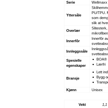
Serie
Wellmaxx
Sklihemmen
PU/TPU. M
Yttersåle
som demper
slik at hve
Slitesterk
Overlær
mikrofiber/
Innerfôr a
Innerfôr
svetteabs
Innleggss
Innleggssåle
svetteabs
BOA® F
Spesielle
Lærfri
egenskaper
Lett ind
Bygg o
Bransje
Transpo
Kjønn
Unisex
Vekt
1,1