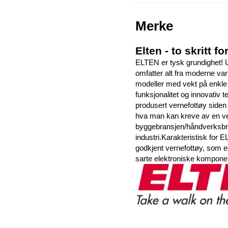
Merke
Elten - to skritt 
ELTEN er tysk grundighet! U
omfatter alt fra moderne var
modeller med vekt på enkle 
funksjonalitet og innovativ 
produsert vernefottøy siden 
hva man kan kreve av en ve
byggebransjen/håndverksbran
industri.Karakteristisk for 
godkjent vernefottøy, som e
sarte elektroniske komponen