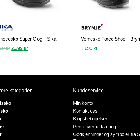
netresko Super Clog – Sika
Vernesko Force Shoe – Bryn
Opprinnelig
Nåværende
669
kr
2.399
kr
1.699
kr
pris
pris
Dette
var:
er:
tet
produktet
2.669 kr.
2.399 kr.
har
flere
er.
varianter.
ære kategorier
Kundeservice
ativene
Alternativene
kan
dssko
Min konto
velges
ssko
Kontakt oss
på
r
Kjøpsbetingelser
tsiden
produktsiden
ør
Personvernerklæring
r
Godkjenninger og symboler fra S