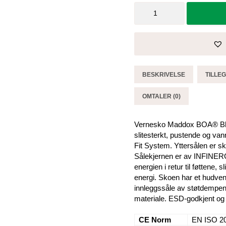
Vernesko
Maddox
BOA®
Black-
Red
Low
-
BESKRIVELSE
TILLE
Elten
antall
OMTALER (0)
Vernesko Maddox BOA® Blac
slitesterkt, pustende og va
Fit System. Yttersålen er skl
Sålekjernen er av INFINER
energien i retur til føttene, s
energi. Skoen har et hudven
innleggssåle av støtdempe
materiale. ESD-godkjent og 
CE Norm
EN ISO 2