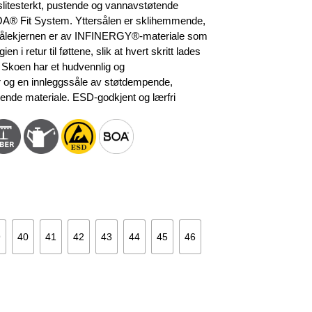
r:
slitesterkt, pustende og vannavstøtende
.929 kr.
BOA® Fit System. Yttersålen er sklihemmende,
rk. Sålekjernen er av INFINERGY®-materiale som
 i retur til føttene, slik at hvert skritt lades
. Skoen har et hudvennlig og
r og en innleggssåle av støtdempende,
ende materiale. ESD-godkjent og lærfri
9
40
41
42
43
44
45
46