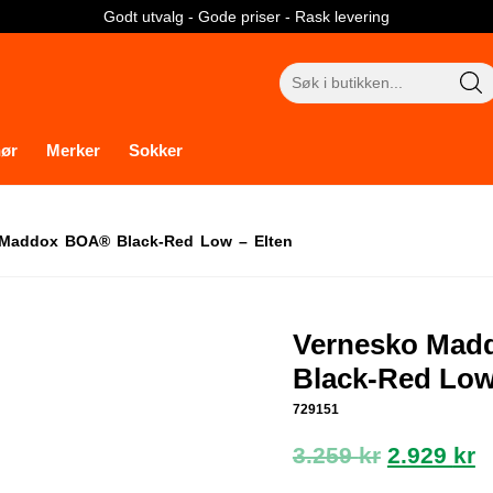
Godt utvalg - Gode priser - Rask levering
Søk
etter:
hør
Merker
Sokker
Maddox BOA® Black-Red Low – Elten
Vernesko Mad
Black-Red Low
729151
Opprinne
N
3.259
kr
2.929
kr
pris
p