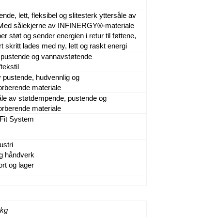
de, lett, fleksibel og slitesterk yttersåle av
ed sålekjerne av INFINERGY®-materiale
 støt og sender energien i retur til føttene,
rt skritt lades med ny, lett og raskt energi
, pustende og vannavstøtende
tekstil
v pustende, hudvennlig og
orberende materiale
åle av støtdempende, pustende og
orberende materiale
it System
ustri
g håndverk
rt og lager
 kg