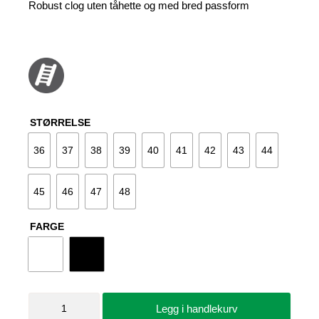
var:
er:
Robust clog uten tåhette og med bred passform
859 kr.
779 kr.
STØRRELSE
36
37
38
39
40
41
42
43
44
45
46
47
48
FARGE
Tresko
Legg i handlekurv
Traditionel