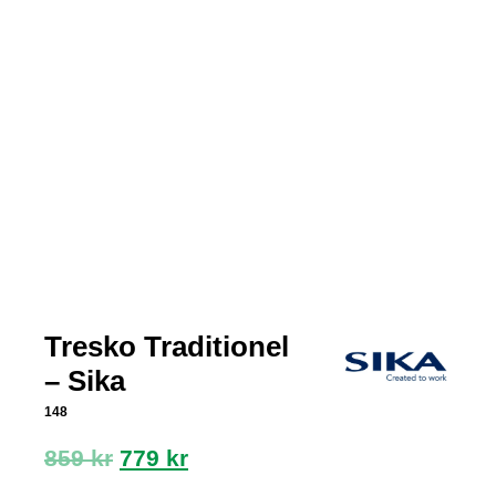
Tresko Traditionel
– Sika
148
Opprinnelig
Nåværende
859
kr
779
kr
pris
pris