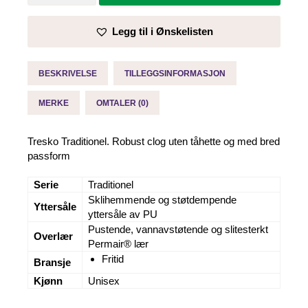
-
Sika
Legg til i Ønskelisten
antall
BESKRIVELSE
TILLEGGSINFORMASJON
MERKE
OMTALER (0)
Tresko Traditionel. Robust clog uten tåhette og med bred
passform
Serie
Traditionel
Sklihemmende og støtdempende
Yttersåle
yttersåle av PU
Pustende, vannavstøtende og slitesterkt
Overlær
Permair® lær
Fritid
Bransje
Kjønn
Unisex