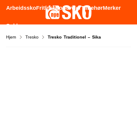
Godt utvalg - Gode priser - Rask levering
Arbeidssko
Fritidssko
Støvler
Tilbehør
Merker
Sokker
Hjem
Tresko
Tresko Traditionel – Sika